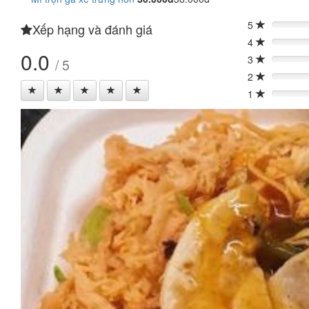
5
Xếp hạng và đánh giá
0%
4
0%
0.0
3
/ 5
0%
2
0%
1
0%