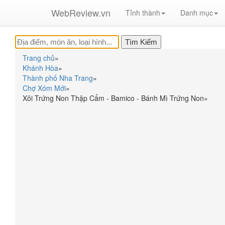
WebReview.vn
Tỉnh thành
Danh mục
Trang chủ
»
Khánh Hòa
»
Thành phố Nha Trang
»
Chợ Xóm Mới
»
Xôi Trứng Non Thập Cẩm - Bamico - Bánh Mì Trứng Non
»