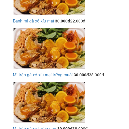
Bánh mì gà xé xíu mại
30.000đ
22.000đ
Mì trộn gà xé xíu mại trứng muối
30.000đ
38.000đ
Mì trộn gà xé trứng non
30.000đ
38.000đ