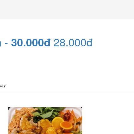
m -
30.000đ
28.000đ
này