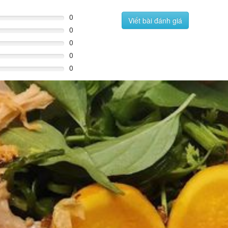
0
Viết bài đánh giá
0
0
0
0