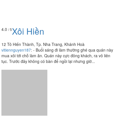
Xôi Hiền
4.0
/ 5
12 Tô Hiến Thành, Tp. Nha Trang, Khánh Hoà
vitiennguyen187
:
- Buổi sáng đi làm thường ghé qua quán này
mua xôi tới chỗ làm ăn. Quán này cực đông khách, ra vô liên
tục. Trước đây không có bàn để ngồi lại nhưng giờ...
Xiên Que Tự Chọn & Lẩu
3.9
/ 5
Ly - 12 Bạch Đằng