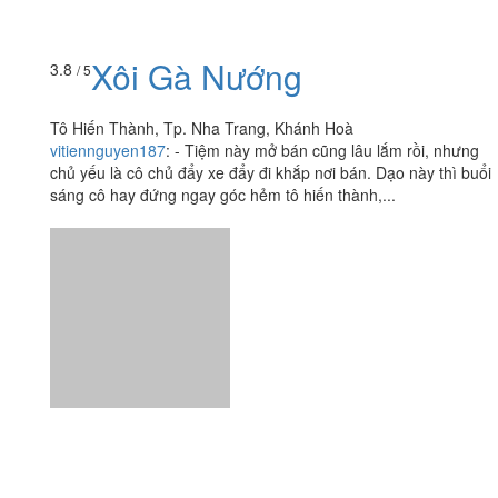
Tô Hiến Thành, Tp. Nha Trang, Khánh Hoà
vitiennguyen187
:
- Tiệm này mở bán cũng lâu lắm rồi, nhưng
chủ yếu là cô chủ đẩy xe đẩy đi khắp nơi bán. Dạo này thì buổi
sáng cô hay đứng ngay góc hẻm tô hiến thành,...
Ăn uống
-
Du lịch
-
Cưới hỏi
-