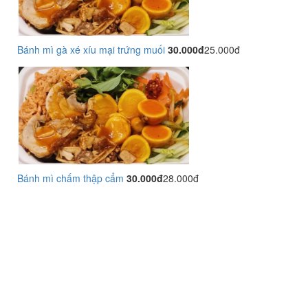
Bánh mì gà xé xíu mại trứng muối
30.000đ
25.000đ
Bánh mì chấm thập cẩm
30.000đ
28.000đ