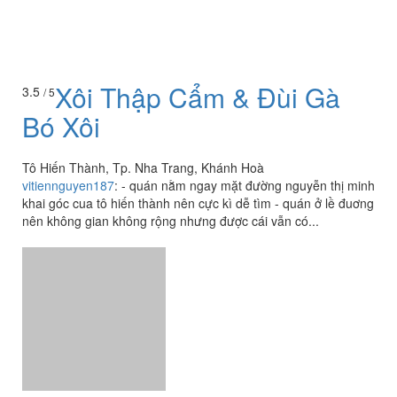
Xôi Thập Cẩm & Đùi Gà
3.5
/ 5
Bó Xôi
Tô Hiến Thành, Tp. Nha Trang, Khánh Hoà
vitiennguyen187
:
- quán nằm ngay mặt đường nguyễn thị minh
khai góc cua tô hiến thành nên cực kì dễ tìm - quán ở lề đuơng
nên không gian không rộng nhưng được cái vẫn có...
Xôi Cá Kho
3.5
/ 5