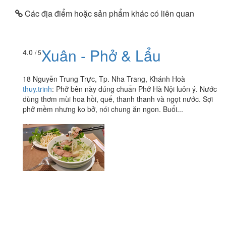
Các địa điểm hoặc sản phẩm khác có liên quan
Xuân - Phở & Lẩu
4.0
/ 5
18 Nguyễn Trung Trực, Tp. Nha Trang, Khánh Hoà
thuy.trinh
:
Phở bên này đúng chuẩn Phở Hà Nội luôn ý. Nước
dùng thơm mùi hoa hồi, quế, thanh thanh và ngọt nước. Sợi
phở mềm nhưng ko bở, nói chung ăn ngon. Buổi...
Xôi Gà Nướng
3.8
/ 5