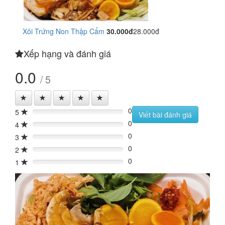
Xôi Trứng Non Thập Cẩm
30.000đ
28.000đ
Xếp hạng và đánh giá
0.0
/ 5
0
5
0%
Viết bài đánh giá
0
4
0%
0
3
0%
0
2
0%
0
1
0%