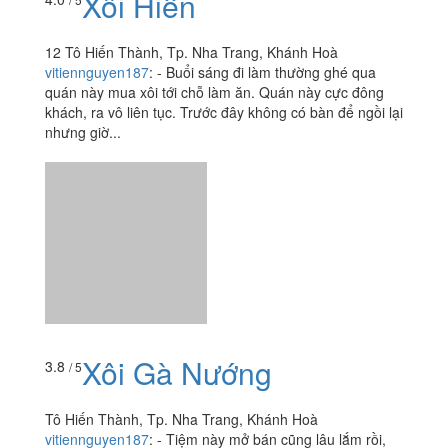
Xôi Gà Nướng
3.8
/ 5
Tô Hiến Thành, Tp. Nha Trang, Khánh Hoà
vitiennguyen187
:
- Tiệm này mở bán cũng lâu lắm rồi,
nhưng chủ yếu là cô chủ đẩy xe đẩy đi khắp nơi bán.
Dạo này thì buổi sáng cô hay đứng ngay góc hẻm tô
hiến thành,...
Xôi Cá Kho
3.5
/ 5