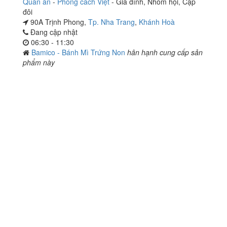
Quán ăn
-
Phòng cách Việt
-
Gia đình
,
Nhóm hội
,
Cặp
đôi
90A Trịnh Phong,
Tp. Nha Trang
,
Khánh Hoà
Đang cập nhật
06:30 - 11:30
Bamico - Bánh Mì Trứng Non
hân hạnh cung cấp sản
phẩm này