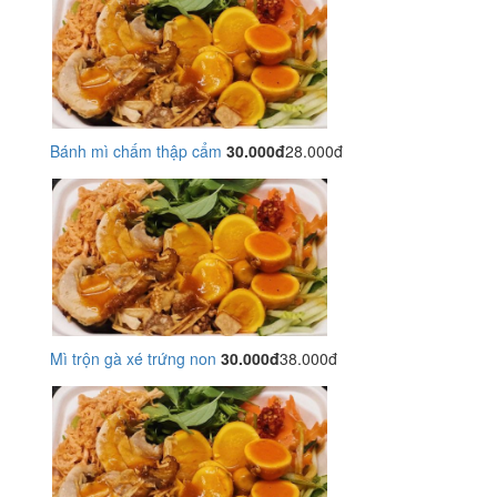
Bánh mì chấm thập cẩm
30.000đ
28.000đ
Mì trộn gà xé trứng non
30.000đ
38.000đ