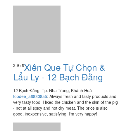
12 Bạch Đằng, Tp. Nha Trang, Khánh Hoà
foodee_a68308a5
:
Always fresh and tasty products and
very tasty food. I liked the chicken and the skin of the pig
- not at all spicy and not dry meat. The price is also
good, inexpensive, satisfying. I'm very happy!
Xem thêm
Ăn uống
-
Du lịch
-
Cưới hỏi
-
Làm đẹp
-
Vui chơi
-