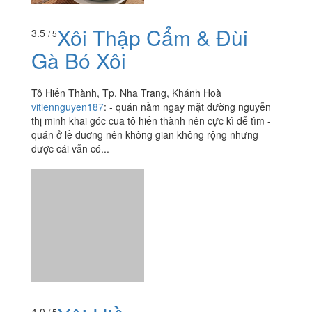
Xôi Thập Cẩm & Đùi
3.5
/ 5
Gà Bó Xôi
Tô Hiến Thành, Tp. Nha Trang, Khánh Hoà
vitiennguyen187
:
- quán nằm ngay mặt đường nguyễn
thị minh khai góc cua tô hiến thành nên cực kì dễ tìm -
quán ở lề đuơng nên không gian không rộng nhưng
được cái vẫn có...
Xôi Hiền
4.0
/ 5
12 Tô Hiến Thành, Tp. Nha Trang, Khánh Hoà
vitiennguyen187
:
- Buổi sáng đi làm thường ghé qua
quán này mua xôi tới chỗ làm ăn. Quán này cực đông
khách, ra vô liên tục. Trước đây không có bàn để ngồi lại
nhưng giờ...