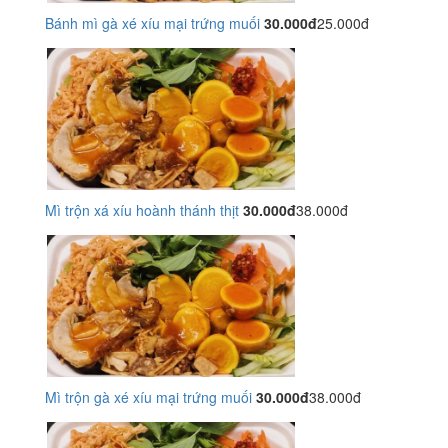
Bánh mì gà xé xíu mại trứng muối
30.000đ
25.000đ
Mì trộn xá xíu hoành thánh thịt
30.000đ
38.000đ
Mì trộn gà xé xíu mại trứng muối
30.000đ
38.000đ