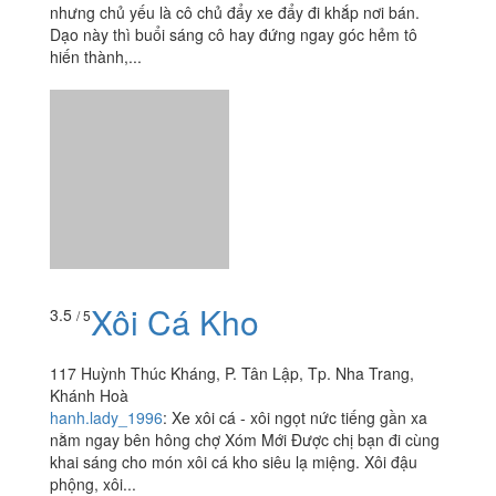
117 Huỳnh Thúc Kháng, P. Tân Lập, Tp. Nha Trang,
Khánh Hoà
hanh.lady_1996
:
Xe xôi cá - xôi ngọt nức tiếng gần xa
nằm ngay bên hông chợ Xóm Mới Được chị bạn đi cùng
khai sáng cho món xôi cá kho siêu lạ miệng. Xôi đậu
phộng, xôi...
Xiên Que Tự Chọn &
3.9
/ 5
Lẩu Ly - 12 Bạch Đằng