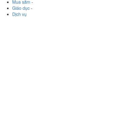
Ăn uống
-
Du lịch
-
Cưới hỏi
-
Làm đẹp
-
Vui chơi
-
Mua sắm
-
Giáo dục
-
Dịch vụ