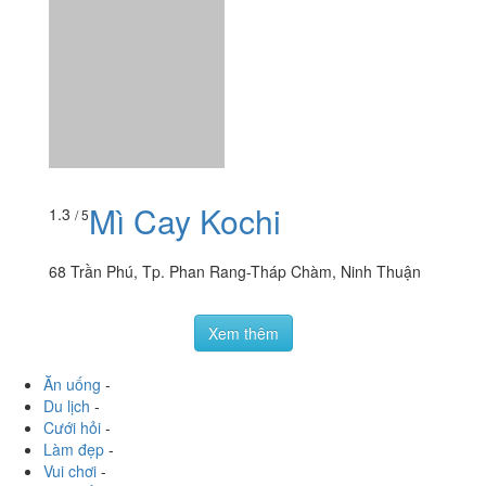
Lê Duẩn, Tp. Phan Rang-Tháp Chàm, Ninh Thuận
foodee_dh9xe95b
:
Giao 2 hộp lại nhà nghỉ Quỳnh
Hương được không vậy
Mì Cay Kochi
1.3
/ 5
68 Trần Phú, Tp. Phan Rang-Tháp Chàm, Ninh Thuận
Xem thêm