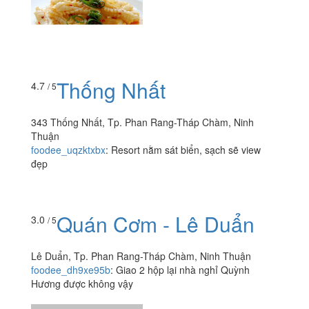
Thuận
foodee_g270mie4
:
comment Resort nằm sát biển, sạch
sẽ view đẹp
Thống Nhất
4.7
/ 5
343 Thống Nhất, Tp. Phan Rang-Tháp Chàm, Ninh
Thuận
foodee_uqzktxbx
:
Resort nằm sát biển, sạch sẽ view
đẹp
Quán Cơm - Lê Duẩn
3.0
/ 5