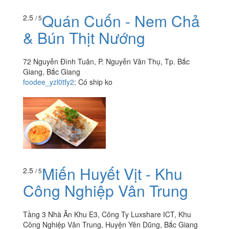
Quán Cuốn - Nem Chả
2.5
/ 5
& Bún Thịt Nướng
72 Nguyễn Đình Tuân, P. Nguyễn Văn Thụ, Tp. Bắc
Giang, Bắc Giang
foodee_yzl0tfy2
:
Có ship ko
Miến Huyết Vịt - Khu
2.5
/ 5
Công Nghiệp Vân Trung
Tầng 3 Nhà Ăn Khu E3, Công Ty Luxshare ICT, Khu
Công Nghiệp Vân Trung, Huyện Yên Dũng, Bắc Giang