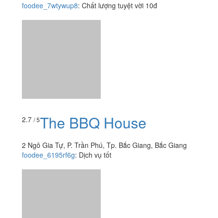
foodee_7wtywup8
:
Chất lượng tuyệt vời 10đ
The BBQ House
2.7
/ 5
2 Ngô Gia Tự, P. Trần Phú, Tp. Bắc Giang, Bắc Giang
foodee_6195rf6g
:
Dịch vụ tốt