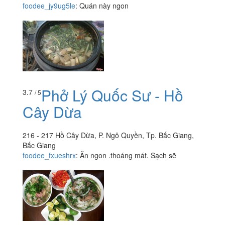
foodee_jy9ug5le
:
Quán này ngon
Phở Lý Quốc Sư - Hồ
3.7
/ 5
Cây Dừa
216 - 217 Hồ Cây Dừa, P. Ngô Quyền, Tp. Bắc Giang,
Bắc Giang
foodee_fxueshrx
:
Ăn ngon .thoáng mát. Sạch sẽ