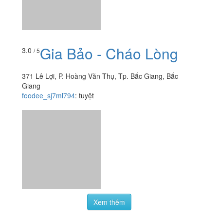
Gia Bảo - Cháo Lòng
3.0
/ 5
371 Lê Lợi, P. Hoàng Văn Thụ, Tp. Bắc Giang, Bắc
Giang
foodee_sj7ml794
:
tuyệt
Xem thêm