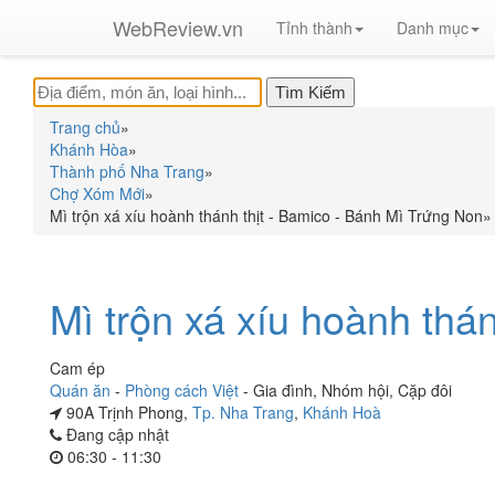
WebReview.vn
Tỉnh thành
Danh mục
Trang chủ
»
Khánh Hòa
»
Thành phố Nha Trang
»
Chợ Xóm Mới
»
Mì trộn xá xíu hoành thánh thịt - Bamico - Bánh Mì Trứng Non
»
Mì trộn xá xíu hoành thán
Cam ép
Quán ăn
-
Phòng cách Việt
-
Gia đình
,
Nhóm hội
,
Cặp đôi
90A Trịnh Phong,
Tp. Nha Trang
,
Khánh Hoà
Đang cập nhật
06:30 - 11:30