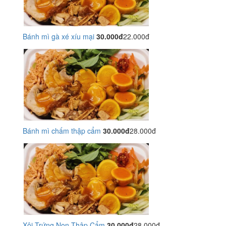
Bánh mì gà xé xíu mại
30.000đ
22.000đ
Bánh mì chấm thập cẩm
30.000đ
28.000đ
Xôi Trứng Non Thập Cẩm
30.000đ
28.000đ