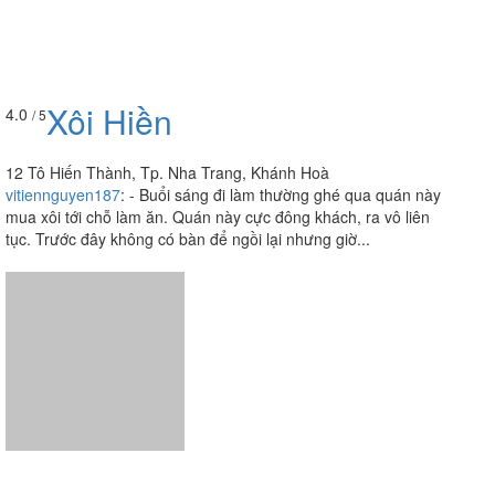
Xôi Hiền
4.0
/ 5
12 Tô Hiến Thành, Tp. Nha Trang, Khánh Hoà
vitiennguyen187
:
- Buổi sáng đi làm thường ghé qua quán này
mua xôi tới chỗ làm ăn. Quán này cực đông khách, ra vô liên
tục. Trước đây không có bàn để ngồi lại nhưng giờ...
Xiên Que Tự Chọn & Lẩu
3.9
/ 5
Ly - 12 Bạch Đằng