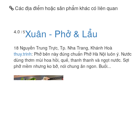
Các địa điểm hoặc sản phẩm khác có liên quan
Xuân - Phở & Lẩu
4.0
/ 5
18 Nguyễn Trung Trực, Tp. Nha Trang, Khánh Hoà
thuy.trinh
:
Phở bên này đúng chuẩn Phở Hà Nội luôn ý. Nước
dùng thơm mùi hoa hồi, quế, thanh thanh và ngọt nước. Sợi
phở mềm nhưng ko bở, nói chung ăn ngon. Buổi...
Xôi Gà Nướng
3.8
/ 5