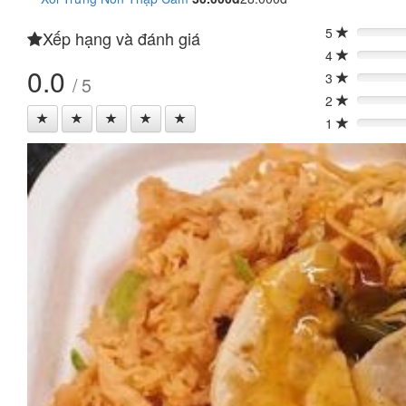
5
Xếp hạng và đánh giá
0%
4
0%
0.0
3
/ 5
0%
2
0%
1
0%