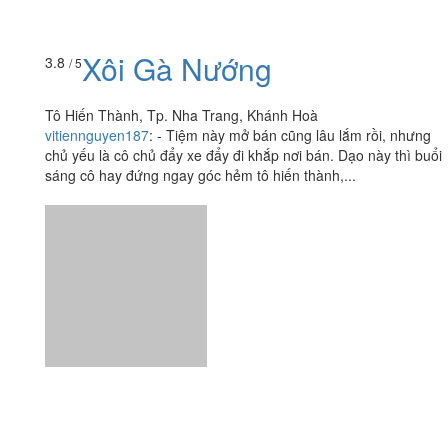
Tô Hiến Thành, Tp. Nha Trang, Khánh Hoà
vitiennguyen187
:
- Tiệm này mở bán cũng lâu lắm rồi, nhưng
chủ yếu là cô chủ đẩy xe đẩy đi khắp nơi bán. Dạo này thì buổi
sáng cô hay đứng ngay góc hẻm tô hiến thành,...
Ăn uống
-
Du lịch
-
Cưới hỏi
-