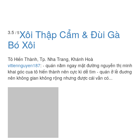
Xôi Thập Cẩm & Đùi Gà
3.5
/ 5
Bó Xôi
Tô Hiến Thành, Tp. Nha Trang, Khánh Hoà
vitiennguyen187
:
- quán nằm ngay mặt đường nguyễn thị minh
khai góc cua tô hiến thành nên cực kì dễ tìm - quán ở lề đuơng
nên không gian không rộng nhưng được cái vẫn có...
Xôi Cá Kho
3.5
/ 5