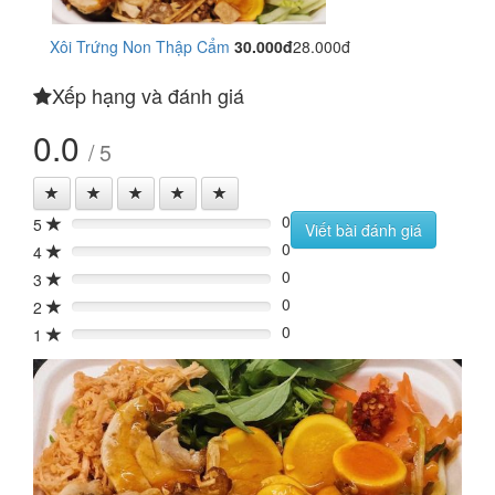
Xôi Trứng Non Thập Cẩm
30.000đ
28.000đ
Xếp hạng và đánh giá
0.0
/ 5
0
5
0%
Viết bài đánh giá
0
4
0%
0
3
0%
0
2
0%
0
1
0%