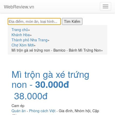
WebReview.vn
Toggl
navig
Trang chủ
»
Khánh Hòa
»
Thành phố Nha Trang
»
Chợ Xóm Mới
»
Mì trộn gà xé trứng non - Bamico - Bánh Mì Trứng Non
»
Mì trộn gà xé trứng
non -
30.000đ
38.000đ
Cam ép
Quán ăn
-
Phòng cách Việt
-
Gia đình
,
Nhóm hội
,
Cặp