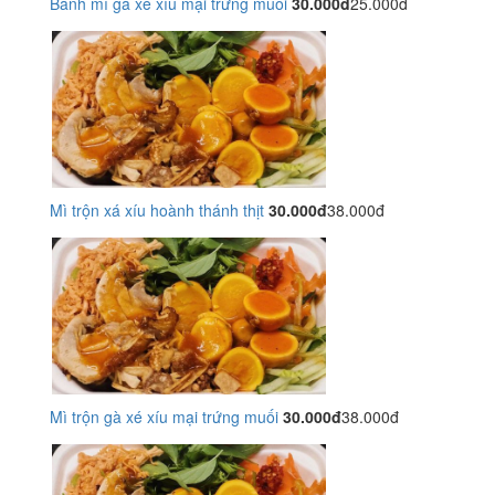
Bánh mì gà xé xíu mại trứng muối
30.000đ
25.000đ
Mì trộn xá xíu hoành thánh thịt
30.000đ
38.000đ
Mì trộn gà xé xíu mại trứng muối
30.000đ
38.000đ