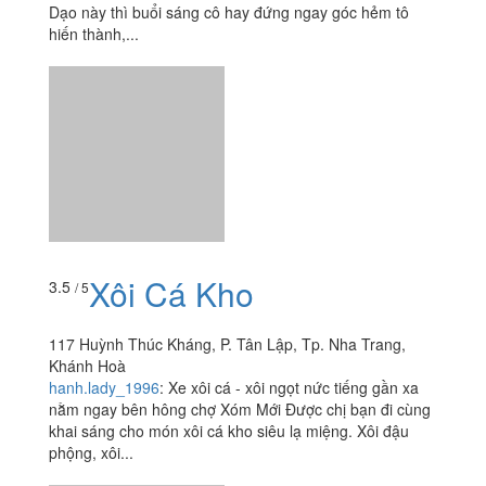
117 Huỳnh Thúc Kháng, P. Tân Lập, Tp. Nha Trang,
Khánh Hoà
hanh.lady_1996
:
Xe xôi cá - xôi ngọt nức tiếng gần xa
nằm ngay bên hông chợ Xóm Mới Được chị bạn đi cùng
khai sáng cho món xôi cá kho siêu lạ miệng. Xôi đậu
phộng, xôi...
Xiên Que Tự Chọn &
3.9
/ 5
Lẩu Ly - 12 Bạch Đằng
12 Bạch Đằng, Tp. Nha Trang, Khánh Hoà