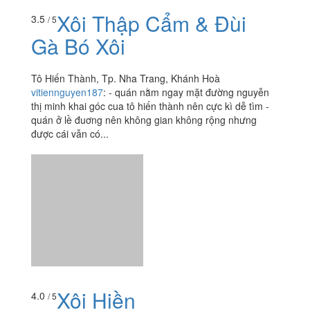
Xôi Thập Cẩm & Đùi
3.5
/ 5
Gà Bó Xôi
Tô Hiến Thành, Tp. Nha Trang, Khánh Hoà
vitiennguyen187
:
- quán nằm ngay mặt đường nguyễn
thị minh khai góc cua tô hiến thành nên cực kì dễ tìm -
quán ở lề đuơng nên không gian không rộng nhưng
được cái vẫn có...
Xôi Hiền
4.0
/ 5
12 Tô Hiến Thành, Tp. Nha Trang, Khánh Hoà
vitiennguyen187
:
- Buổi sáng đi làm thường ghé qua
quán này mua xôi tới chỗ làm ăn. Quán này cực đông
khách, ra vô liên tục. Trước đây không có bàn để ngồi lại
nhưng giờ...