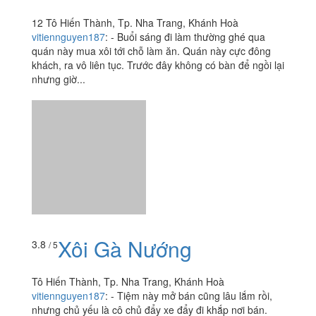
Xôi Gà Nướng
3.8
/ 5
Tô Hiến Thành, Tp. Nha Trang, Khánh Hoà
vitiennguyen187
:
- Tiệm này mở bán cũng lâu lắm rồi,
nhưng chủ yếu là cô chủ đẩy xe đẩy đi khắp nơi bán.
Dạo này thì buổi sáng cô hay đứng ngay góc hẻm tô
hiến thành,...
Xôi Cá Kho
3.5
/ 5