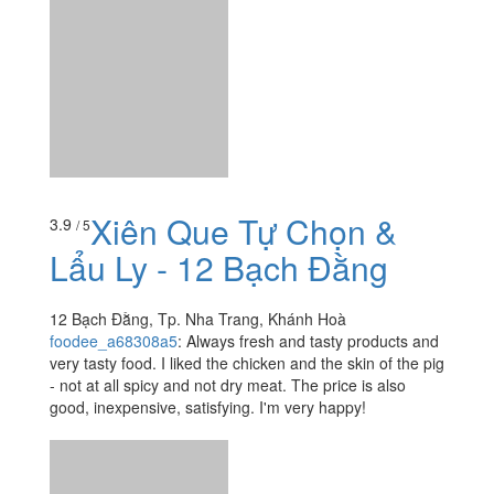
foodee_a68308a5
:
Always fresh and tasty products and
very tasty food. I liked the chicken and the skin of the pig
- not at all spicy and not dry meat. The price is also
good, inexpensive, satisfying. I'm very happy!
Xem thêm
Ăn uống
-
Du lịch
-
Cưới hỏi
-
Làm đẹp
-
Vui chơi
-
Mua sắm
-