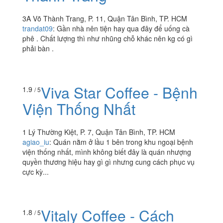
Viva Star Coffee - Võ
4.7
/ 5
Thành Trang
3A Võ Thành Trang, P. 11, Quận Tân Bình, TP. HCM
trandat09
:
Gần nhà nên tiện hay qua đây để uống cà
phê . Chất lượng thì như nhũng chỗ khác nên kg có gì
phải bàn .
Viva Star Coffee - Bệnh
1.9
/ 5