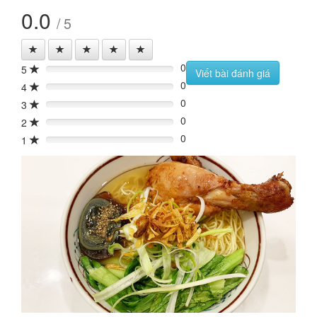
0.0
/ 5
0
5
0%
Viết bài đánh giá
0
4
0%
0
3
0%
0
2
0%
0
1
0%