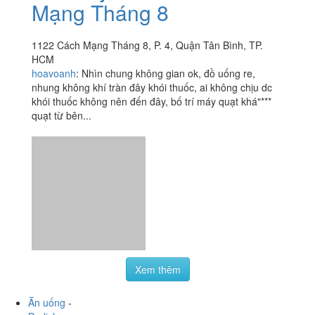
Viện Thống Nhất
1 Lý Thường Kiệt, P. 7, Quận Tân Bình, TP. HCM
agiao_iu
:
Quán nằm ở lầu 1 bên trong khu ngoại bệnh
viện thống nhất, mình không biết đây là quán nhượng
quyền thương hiệu hay gì gì nhưng cung cách phục vụ
cực kỳ...
Vitaly Coffee - Cách
1.8
/ 5
Mạng Tháng 8
1122 Cách Mạng Tháng 8, P. 4, Quận Tân Bình, TP.
HCM
hoavoanh
:
Nhìn chung không gian ok, đồ uống re,
nhung không khí tràn đây khói thuốc, ai không chịu dc
khói thuốc không nên đến đây, bố trí máy quạt khá"***
quạt từ bên...