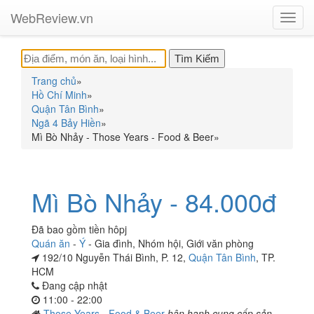
WebReview.vn
Toggl
navig
Trang chủ
»
Hồ Chí Minh
»
Quận Tân Bình
»
Ngã 4 Bảy Hiền
»
Mì Bò Nhảy - Those Years - Food & Beer
»
Mì Bò Nhảy - 84.000đ
Đã bao gồm tiền hôpj
Quán ăn
-
Ý
-
Gia đình
,
Nhóm hội
,
Giới văn phòng
192/10 Nguyễn Thái Bình, P. 12,
Quận Tân Bình
, TP.
HCM
Đang cập nhật
11:00 - 22:00
Those Years - Food & Beer
hân hạnh cung cấp sản