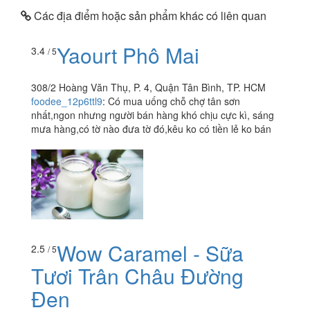
Các địa điểm hoặc sản phẩm khác có liên quan
Yaourt Phô Mai
3.4
/ 5
308/2 Hoàng Văn Thụ, P. 4, Quận Tân Bình, TP. HCM
foodee_12p6ttl9
:
Có mua uống chỗ chợ tân sơn
nhất,ngon nhưng người bán hàng khó chịu cực kì, sáng
mưa hàng,có tờ nào đưa tờ đó,kêu ko có tiền lẻ ko bán
Wow Caramel - Sữa
2.5
/ 5
Tươi Trân Châu Đường
Đen