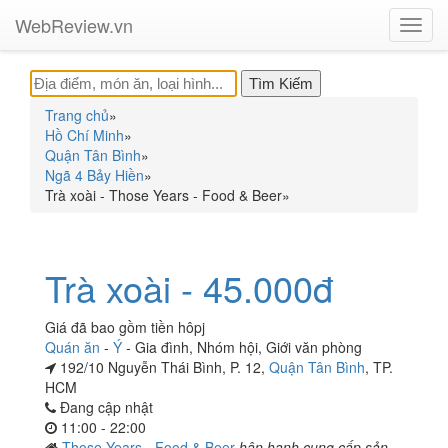
WebReview.vn
Toggl
navig
Trang chủ
»
Hồ Chí Minh
»
Quận Tân Bình
»
Ngã 4 Bảy Hiền
»
Trà xoài - Those Years - Food & Beer
»
Trà xoài - 45.000đ
Giá đã bao gồm tiền hôpj
Quán ăn
-
Ý
-
Gia đình
,
Nhóm hội
,
Giới văn phòng
192/10 Nguyễn Thái Bình, P. 12,
Quận Tân Bình
, TP.
HCM
Đang cập nhật
11:00 - 22:00
Those Years - Food & Beer
hân hạnh cung cấp sản