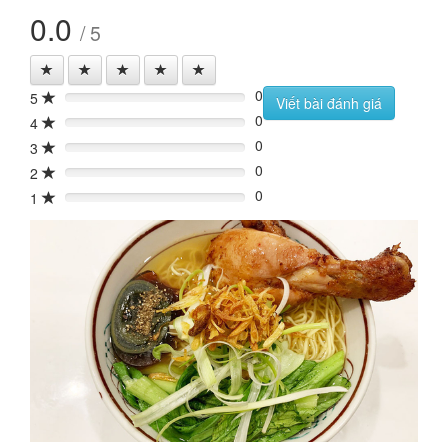
0.0
/ 5
0
5
0%
Viết bài đánh giá
0
4
0%
0
3
0%
0
2
0%
0
1
0%