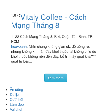
Viện Thống Nhất
1 Lý Thường Kiệt, P. 7, Quận Tân Bình, TP. HCM
agiao_iu
:
Quán nằm ở lầu 1 bên trong khu ngoại bệnh
viện thống nhất, mình không biết đây là quán nhượng
quyền thương hiệu hay gì gì nhưng cung cách phục vụ
cực kỳ...
Vitaly Coffee - Cách
1.8
/ 5
Mạng Tháng 8
1122 Cách Mạng Tháng 8, P. 4, Quận Tân Bình, TP.
HCM
hoavoanh
:
Nhìn chung không gian ok, đồ uống re,
nhung không khí tràn đây khói thuốc, ai không chịu dc
khói thuốc không nên đến đây, bố trí máy quạt khá"***
quạt từ bên...