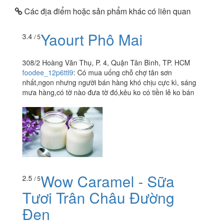
Các địa điểm hoặc sản phẩm khác có liên quan
Yaourt Phô Mai
3.4
/ 5
308/2 Hoàng Văn Thụ, P. 4, Quận Tân Bình, TP. HCM
foodee_12p6ttl9
:
Có mua uống chỗ chợ tân sơn
nhất,ngon nhưng người bán hàng khó chịu cực kì, sáng
mưa hàng,có tờ nào đưa tờ đó,kêu ko có tiền lẻ ko bán
Wow Caramel - Sữa
2.5
/ 5
Tươi Trân Châu Đường
Đen