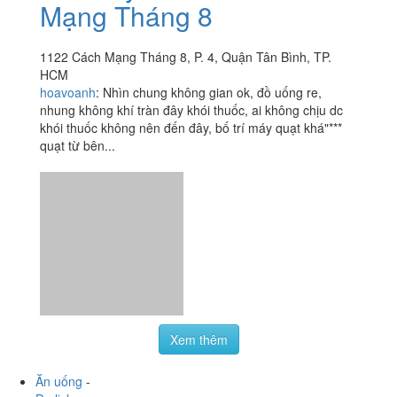
agiao_iu
:
Quán nằm ở lầu 1 bên trong khu ngoại bệnh
viện thống nhất, mình không biết đây là quán nhượng
quyền thương hiệu hay gì gì nhưng cung cách phục vụ
cực kỳ...
Vitaly Coffee - Cách
1.8
/ 5
Mạng Tháng 8
1122 Cách Mạng Tháng 8, P. 4, Quận Tân Bình, TP.
HCM
hoavoanh
:
Nhìn chung không gian ok, đồ uống re,
nhung không khí tràn đây khói thuốc, ai không chịu dc
khói thuốc không nên đến đây, bố trí máy quạt khá"***
quạt từ bên...
Xem thêm