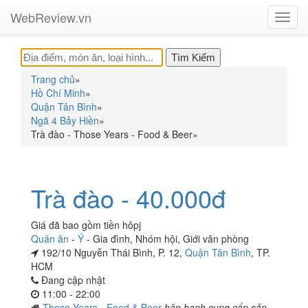
WebReview.vn
Toggl
navig
Trang chủ
»
Hồ Chí Minh
»
Quận Tân Bình
»
Ngã 4 Bảy Hiền
»
Trà đào - Those Years - Food & Beer
»
Trà đào - 40.000đ
Giá đã bao gồm tiền hôpj
Quán ăn
-
Ý
-
Gia đình
,
Nhóm hội
,
Giới văn phòng
192/10 Nguyễn Thái Bình, P. 12,
Quận Tân Bình
, TP.
HCM
Đang cập nhật
11:00 - 22:00
Those Years - Food & Beer
hân hạnh cung cấp sản