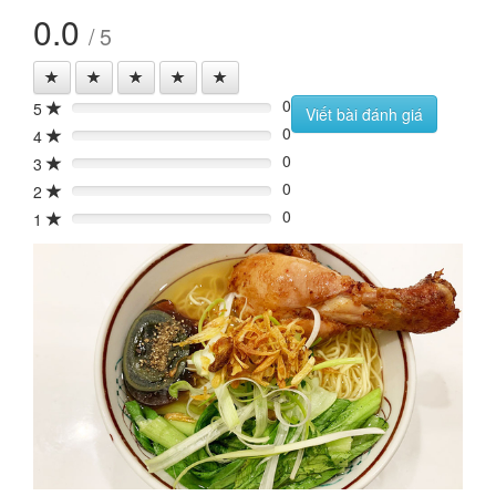
0.0
/ 5
0
5
0%
Viết bài đánh giá
0
4
0%
0
3
0%
0
2
0%
0
1
0%