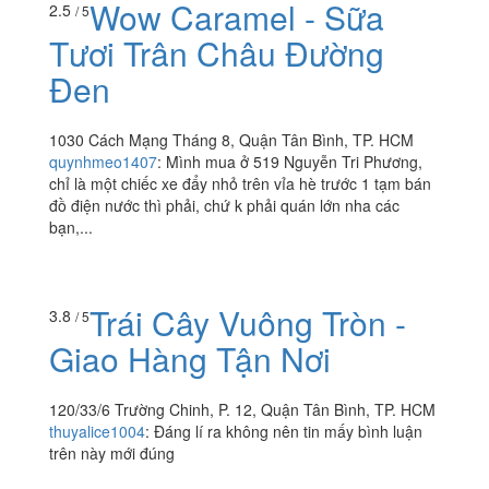
Wow Caramel - Sữa
2.5
/ 5
Tươi Trân Châu Đường
Đen
1030 Cách Mạng Tháng 8, Quận Tân Bình, TP. HCM
quynhmeo1407
:
Mình mua ở 519 Nguyễn Tri Phương,
chỉ là một chiếc xe đẩy nhỏ trên vỉa hè trước 1 tạm bán
đồ điện nước thì phải, chứ k phải quán lớn nha các
bạn,...
Trái Cây Vuông Tròn -
3.8
/ 5
Giao Hàng Tận Nơi