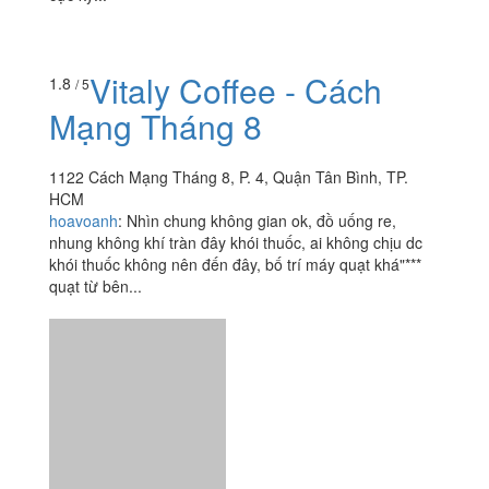
Viva Star Coffee - Bệnh
1.9
/ 5
Viện Thống Nhất
1 Lý Thường Kiệt, P. 7, Quận Tân Bình, TP. HCM
agiao_iu
:
Quán nằm ở lầu 1 bên trong khu ngoại bệnh
viện thống nhất, mình không biết đây là quán nhượng
quyền thương hiệu hay gì gì nhưng cung cách phục vụ
cực kỳ...
Vitaly Coffee - Cách
1.8
/ 5
Mạng Tháng 8
1122 Cách Mạng Tháng 8, P. 4, Quận Tân Bình, TP.
HCM