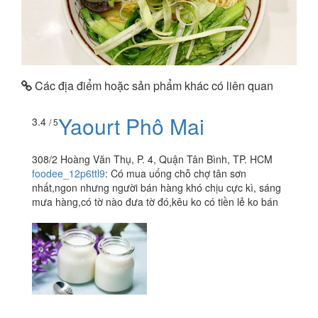
Các địa điểm hoặc sản phẩm khác có liên quan
Yaourt Phô Mai
3.4
/ 5
308/2 Hoàng Văn Thụ, P. 4, Quận Tân Bình, TP. HCM
foodee_12p6ttl9
:
Có mua uống chỗ chợ tân sơn
nhất,ngon nhưng người bán hàng khó chịu cực kì, sáng
mưa hàng,có tờ nào đưa tờ đó,kêu ko có tiền lẻ ko bán