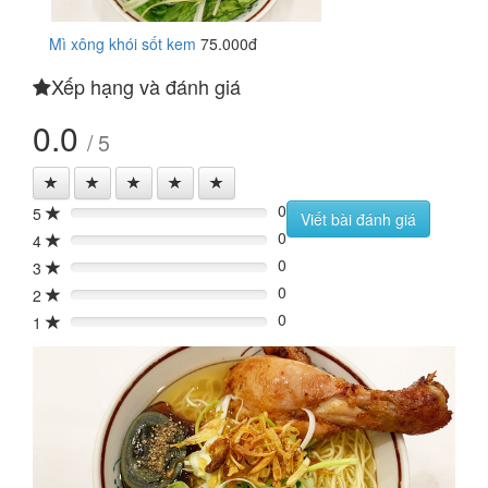
Mì xông khói sốt kem
75.000đ
Xếp hạng và đánh giá
0.0
/ 5
0
5
0%
Viết bài đánh giá
0
4
0%
0
3
0%
0
2
0%
0
1
0%