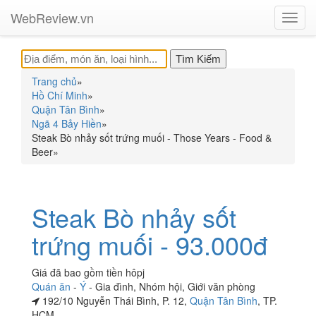
WebReview.vn
Toggl
navig
Trang chủ
»
Hồ Chí Minh
»
Quận Tân Bình
»
Ngã 4 Bảy Hiền
»
Steak Bò nhảy sốt trứng muối - Those Years - Food &
Beer
»
Steak Bò nhảy sốt
trứng muối - 93.000đ
Giá đã bao gồm tiền hôpj
Quán ăn
-
Ý
-
Gia đình
,
Nhóm hội
,
Giới văn phòng
192/10 Nguyễn Thái Bình, P. 12,
Quận Tân Bình
, TP.
HCM