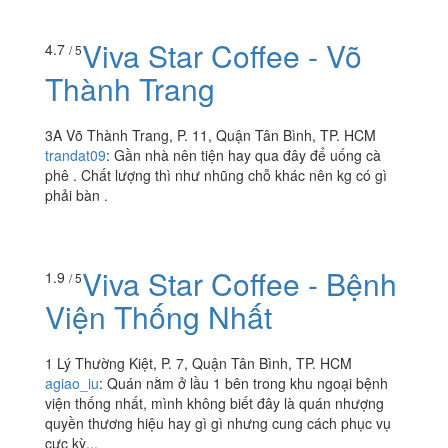
120/33/6 Trường Chinh, P. 12, Quận Tân Bình, TP. HCM
thuyalice1004
:
Đáng lí ra không nên tin mấy bình luận
trên này mới đúng
Viva Star Coffee - Võ
4.7
/ 5
Thành Trang
3A Võ Thành Trang, P. 11, Quận Tân Bình, TP. HCM
trandat09
:
Gần nhà nên tiện hay qua đây để uống cà
phê . Chất lượng thì như nhũng chỗ khác nên kg có gì
phải bàn .