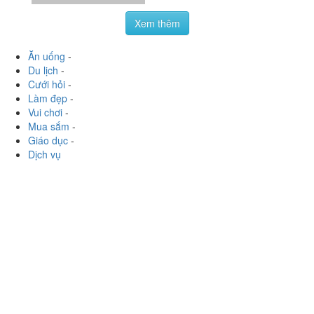
hoavoanh
:
Nhìn chung không gian ok, đồ uống re,
nhung không khí tràn đây khói thuốc, ai không chịu dc
khói thuốc không nên đến đây, bố trí máy quạt khá"***
quạt từ bên...
Xem thêm
Ăn uống
-
Du lịch
-
Cưới hỏi
-
Làm đẹp
-
Vui chơi
-
Mua sắm
-
Giáo dục
-
Dịch vụ