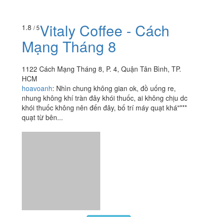
Viva Star Coffee - Bệnh
1.9
/ 5
Viện Thống Nhất
1 Lý Thường Kiệt, P. 7, Quận Tân Bình, TP. HCM
agiao_iu
:
Quán nằm ở lầu 1 bên trong khu ngoại bệnh
viện thống nhất, mình không biết đây là quán nhượng
quyền thương hiệu hay gì gì nhưng cung cách phục vụ
cực kỳ...
Vitaly Coffee - Cách
1.8
/ 5
Mạng Tháng 8
1122 Cách Mạng Tháng 8, P. 4, Quận Tân Bình, TP.
HCM
hoavoanh
:
Nhìn chung không gian ok, đồ uống re,