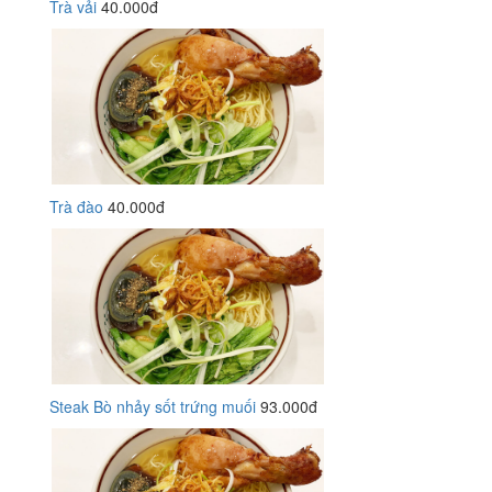
Trà vải
40.000đ
Trà đào
40.000đ
Steak Bò nhảy sốt trứng muối
93.000đ