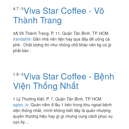
thuyalice1004
:
Đáng lí ra không nên tin mấy bình luận
trên này mới đúng
Viva Star Coffee - Võ
4.7
/ 5
Thành Trang
3A Võ Thành Trang, P. 11, Quận Tân Bình, TP. HCM
trandat09
:
Gần nhà nên tiện hay qua đây để uống cà
phê . Chất lượng thì như nhũng chỗ khác nên kg có gì
phải bàn .