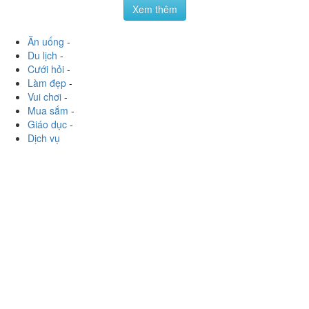
nhung không khí tràn đây khói thuốc, ai không chịu dc
khói thuốc không nên đến đây, bố trí máy quạt khá"***
quạt từ bên...
Xem thêm
Ăn uống
-
Du lịch
-
Cưới hỏi
-
Làm đẹp
-
Vui chơi
-
Mua sắm
-
Giáo dục
-
Dịch vụ