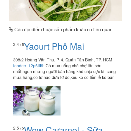
Các địa điểm hoặc sản phẩm khác có liên quan
Yaourt Phô Mai
3.4
/ 5
308/2 Hoàng Văn Thụ, P. 4, Quận Tân Bình, TP. HCM
foodee_12p6ttl9
:
Có mua uống chỗ chợ tân sơn
nhất,ngon nhưng người bán hàng khó chịu cực kì, sáng
mưa hàng,có tờ nào đưa tờ đó,kêu ko có tiền lẻ ko bán
Wow Caramel - Sữa
2.5
/ 5