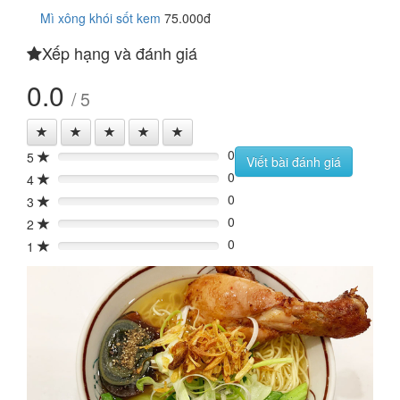
Mì xông khói sốt kem
75.000đ
Xếp hạng và đánh giá
0.0
/ 5
0
5
0%
Viết bài đánh giá
0
4
0%
0
3
0%
0
2
0%
0
1
0%