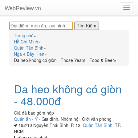
WebReview.vn
Toggl
navig
Trang chủ
»
Hồ Chí Minh
»
Quận Tân Bình
»
Ngã 4 Bảy Hiền
»
Da heo không có giòn - Those Years - Food & Beer
»
Da heo không có giòn
- 48.000đ
Giá đã bao gồm hộp
Quán ăn
-
Ý
-
Gia đình
,
Nhóm hội
,
Giới văn phòng
192/10 Nguyễn Thái Bình, P. 12,
Quận Tân Bình
, TP.
HCM
Đang cập nhật