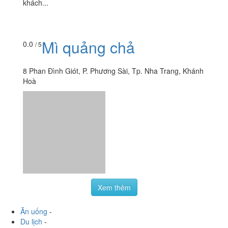
khách...
Mì quảng chả
0.0
/ 5
8 Phan Đình Giót, P. Phương Sài, Tp. Nha Trang, Khánh
Hoà
Xem thêm
Ăn uống
-
Du lịch
-