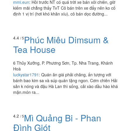
mmi.eun
:
Hồi trước NT có quá trời xe bán xôi chiên, giờ
kiếm mãi chẳng thấy TvT Cô bán trên xe đẩy nên ko cố
định 1 vị trí (hơi khó khăn xíu), cô bán dọc đường...
Phúc Miêu Dimsum &
4.4
/ 5
Tea House
6 Thủy Xưởng, P. Phương Sơn, Tp. Nha Trang, Khánh
Hoà
luckystar1791
:
Quán ăn giá phải chăng, ấn tượng với
bánh bao kim sa và súp quán tặng ngon. Cơm chiên Hải
sản k nóng và đậu Hà Lan thì sống, cải xào dầu hào khá
mặn.món ra...
Mì Quảng Bi - Phan
4.2
/ 5
Đình Giót