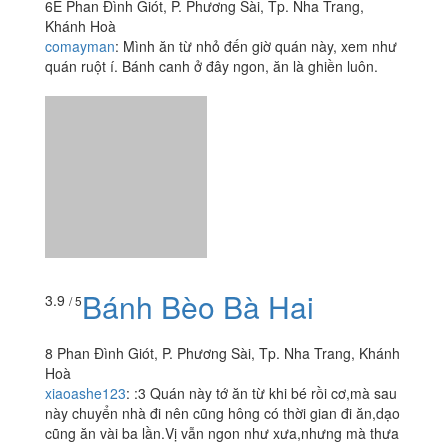
6E Phan Đình Giót, P. Phương Sài, Tp. Nha Trang,
Khánh Hoà
comayman
:
Mình ăn từ nhỏ đến giờ quán này, xem như
quán ruột í. Bánh canh ở đây ngon, ăn là ghiền luôn.
Bánh Bèo Bà Hai
3.9
/ 5
8 Phan Đình Giót, P. Phương Sài, Tp. Nha Trang, Khánh
Hoà
xiaoashe123
:
:3 Quán này tớ ăn từ khi bé rồi cơ,mà sau
này chuyển nhà đi nên cũng hông có thời gian đi ăn,dạo
cũng ăn vài ba lần.Vị vẫn ngon như xưa,nhưng mà thưa