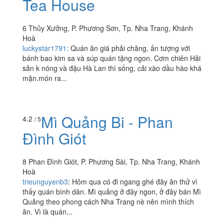
Tea House
6 Thủy Xưởng, P. Phương Sơn, Tp. Nha Trang, Khánh
Hoà
luckystar1791
:
Quán ăn giá phải chăng, ấn tượng với
bánh bao kim sa và súp quán tặng ngon. Cơm chiên Hải
sản k nóng và đậu Hà Lan thì sống, cải xào dầu hào khá
mặn.món ra...
Mì Quảng Bi - Phan
4.2
/ 5
Đình Giót
8 Phan Đình Giót, P. Phương Sài, Tp. Nha Trang, Khánh
Hoà
trieunguyenb3
:
Hôm qua có đi ngang ghé đây ăn thử vì
thấy quán bình dân. Mì quảng ở đây ngon, ở đây bán Mì
Quảng theo phong cách Nha Trang nè nên mình thích
ăn. Vì là quán...