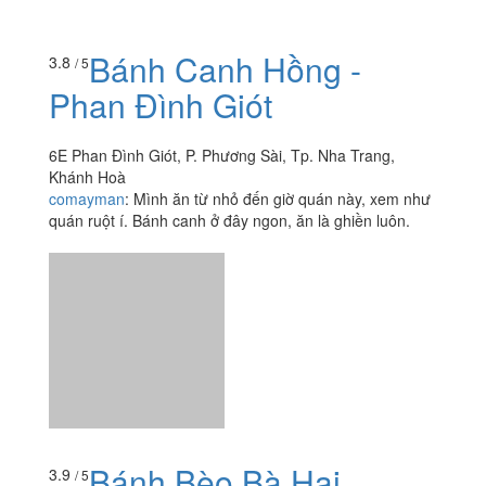
Bánh Canh Hồng -
3.8
/ 5
Phan Đình Giót
6E Phan Đình Giót, P. Phương Sài, Tp. Nha Trang,
Khánh Hoà
comayman
:
Mình ăn từ nhỏ đến giờ quán này, xem như
quán ruột í. Bánh canh ở đây ngon, ăn là ghiền luôn.
Bánh Bèo Bà Hai
3.9
/ 5