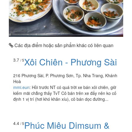
Các địa điểm hoặc sản phẩm khác có liên quan
Xôi Chiên - Phương Sài
3.7
/ 5
216 Phương Sài, P. Phương Sơn, Tp. Nha Trang, Khánh
Hoà
mmi.eun
:
Hồi trước NT có quá trời xe bán xôi chiên, giờ
kiếm mãi chẳng thấy TvT Cô bán trên xe đẩy nên ko cố
định 1 vị trí (hơi khó khăn xíu), cô bán dọc đường...
Phúc Miêu Dimsum &
4.4
/ 5