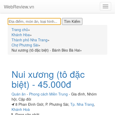
WebReview.vn
Toggl
navig
Trang chủ
»
Khánh Hòa
»
Thành phố Nha Trang
»
Chợ Phương Sài
»
Nui xương (tô đặc biệt) - Bánh Bèo Bà Hai
»
Nui xương (tô đặc
biệt) - 45.000đ
Quán ăn
-
Phong cách Miền Trung
-
Gia đình
,
Nhóm
hội
,
Cặp đôi
8 Phan Đình Giót, P. Phương Sài,
Tp. Nha Trang
,
Khánh Hoà
Đang cập nhật