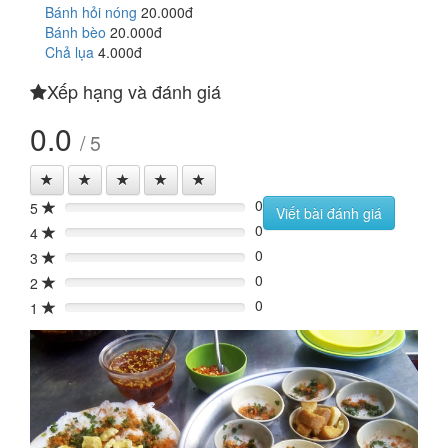
Bánh hỏi nóng
20.000đ
Bánh bèo
20.000đ
Chả lụa
4.000đ
Xếp hạng và đánh giá
0.0
/ 5
0
5
0%
Viết bài đánh giá
0
4
0%
0
3
0%
0
2
0%
0
1
0%