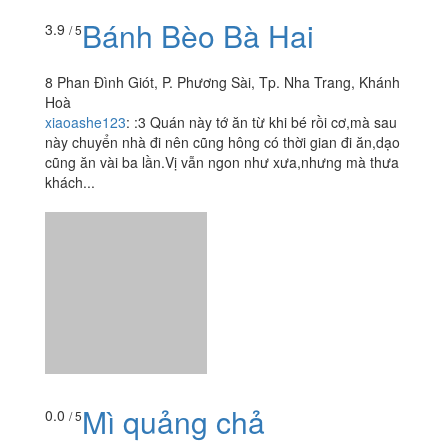
Bánh Bèo Bà Hai
3.9
/ 5
8 Phan Đình Giót, P. Phương Sài, Tp. Nha Trang, Khánh
Hoà
xiaoashe123
:
:3 Quán này tớ ăn từ khi bé rồi cơ,mà sau
này chuyển nhà đi nên cũng hông có thời gian đi ăn,dạo
cũng ăn vài ba lần.Vị vẫn ngon như xưa,nhưng mà thưa
khách...
Mì quảng chả
0.0
/ 5