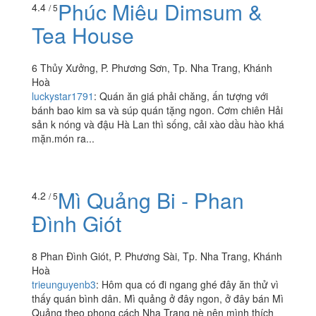
Phúc Miêu Dimsum &
4.4
/ 5
Tea House
6 Thủy Xưởng, P. Phương Sơn, Tp. Nha Trang, Khánh
Hoà
luckystar1791
:
Quán ăn giá phải chăng, ấn tượng với
bánh bao kim sa và súp quán tặng ngon. Cơm chiên Hải
sản k nóng và đậu Hà Lan thì sống, cải xào dầu hào khá
mặn.món ra...
Mì Quảng Bi - Phan
4.2
/ 5
Đình Giót
8 Phan Đình Giót, P. Phương Sài, Tp. Nha Trang, Khánh
Hoà
trieunguyenb3
:
Hôm qua có đi ngang ghé đây ăn thử vì
thấy quán bình dân. Mì quảng ở đây ngon, ở đây bán Mì
Quảng theo phong cách Nha Trang nè nên mình thích