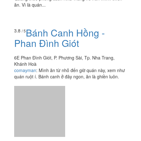
ăn. Vì là quán...
Bánh Canh Hồng -
3.8
/ 5
Phan Đình Giót
6E Phan Đình Giót, P. Phương Sài, Tp. Nha Trang,
Khánh Hoà
comayman
:
Mình ăn từ nhỏ đến giờ quán này, xem như
quán ruột í. Bánh canh ở đây ngon, ăn là ghiền luôn.