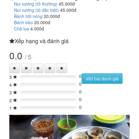
Nui xương (tô thường)
45.000đ
Nui xương (tô đặc biệt)
45.000đ
Bánh hỏi nóng
20.000đ
Bánh bèo
20.000đ
Chả lụa
4.000đ
Xếp hạng và đánh giá
0.0
/ 5
0
5
0%
Viết bài đánh giá
0
4
0%
0
3
0%
0
2
0%
0
1
0%