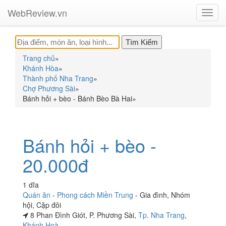
WebReview.vn
Toggl
navig
Trang chủ
»
Khánh Hòa
»
Thành phố Nha Trang
»
Chợ Phương Sài
»
Bánh hỏi + bèo - Bánh Bèo Bà Hai
»
Bánh hỏi + bèo -
20.000đ
1 dĩa
Quán ăn
-
Phong cách Miền Trung
-
Gia đình
,
Nhóm
hội
,
Cặp đôi
8 Phan Đình Giót, P. Phương Sài,
Tp. Nha Trang
,
Khánh Hoà