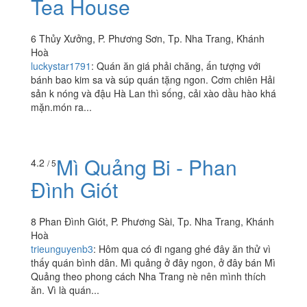
Tea House
6 Thủy Xưởng, P. Phương Sơn, Tp. Nha Trang, Khánh
Hoà
luckystar1791
:
Quán ăn giá phải chăng, ấn tượng với
bánh bao kim sa và súp quán tặng ngon. Cơm chiên Hải
sản k nóng và đậu Hà Lan thì sống, cải xào dầu hào khá
mặn.món ra...
Mì Quảng Bi - Phan
4.2
/ 5
Đình Giót
8 Phan Đình Giót, P. Phương Sài, Tp. Nha Trang, Khánh
Hoà
trieunguyenb3
:
Hôm qua có đi ngang ghé đây ăn thử vì
thấy quán bình dân. Mì quảng ở đây ngon, ở đây bán Mì
Quảng theo phong cách Nha Trang nè nên mình thích
ăn. Vì là quán...