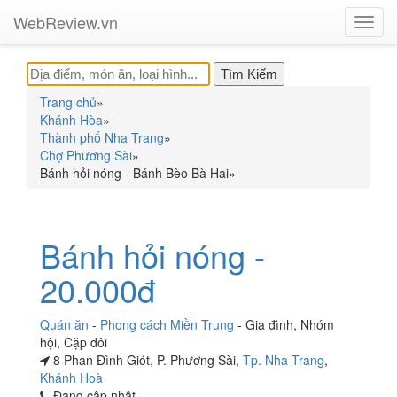
WebReview.vn
Toggl
navig
Trang chủ
»
Khánh Hòa
»
Thành phố Nha Trang
»
Chợ Phương Sài
»
Bánh hỏi nóng - Bánh Bèo Bà Hai
»
Bánh hỏi nóng -
20.000đ
Quán ăn
-
Phong cách Miền Trung
-
Gia đình
,
Nhóm
hội
,
Cặp đôi
8 Phan Đình Giót, P. Phương Sài,
Tp. Nha Trang
,
Khánh Hoà
Đang cập nhật