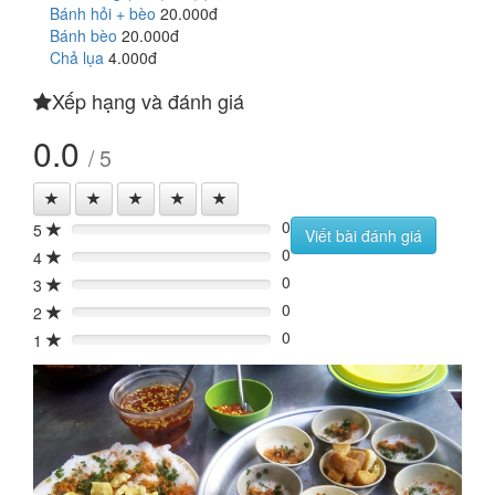
Bánh hỏi + bèo
20.000đ
Bánh bèo
20.000đ
Chả lụa
4.000đ
Xếp hạng và đánh giá
0.0
/ 5
0
5
0%
Viết bài đánh giá
0
4
0%
0
3
0%
0
2
0%
0
1
0%