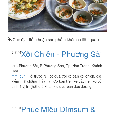
Các địa điểm hoặc sản phẩm khác có liên quan
Xôi Chiên - Phương Sài
3.7
/ 5
216 Phương Sài, P. Phương Sơn, Tp. Nha Trang, Khánh
Hoà
mmi.eun
:
Hồi trước NT có quá trời xe bán xôi chiên, giờ
kiếm mãi chẳng thấy TvT Cô bán trên xe đẩy nên ko cố
định 1 vị trí (hơi khó khăn xíu), cô bán dọc đường...
Phúc Miêu Dimsum &
4.4
/ 5