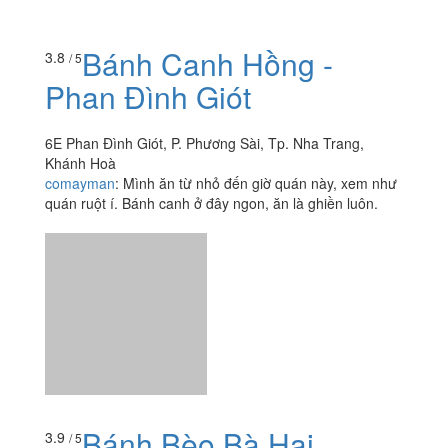
Bánh Canh Hồng -
3.8
/ 5
Phan Đình Giót
6E Phan Đình Giót, P. Phương Sài, Tp. Nha Trang,
Khánh Hoà
comayman
:
Mình ăn từ nhỏ đến giờ quán này, xem như
quán ruột í. Bánh canh ở đây ngon, ăn là ghiền luôn.
Bánh Bèo Bà Hai
3.9
/ 5