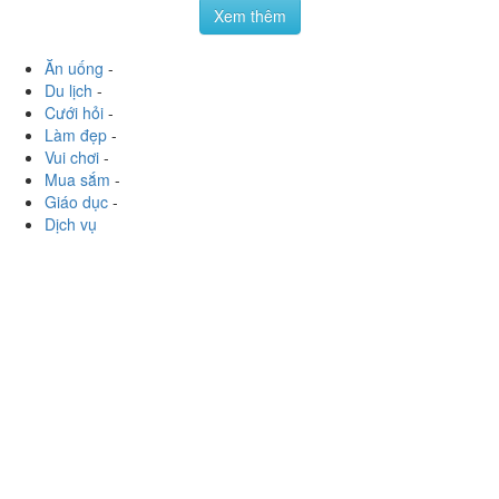
Láng Hạ
124 Láng Hạ, P. Láng Hạ, Quận Đống Đa, Hà Nội
phamquynhgiang04
:
➡Cả 2 có vị khá ổn. Trân châu nấu
vừa. Hãng có nhiều cơ sở và có nhiều mã nhg đồ uống
mình thấy ở đây ko có j đặc sắc cho...
Xem thêm
Ăn uống
-
Du lịch
-
Cưới hỏi
-
Làm đẹp
-
Vui chơi
-
Mua sắm
-
Giáo dục
-
Dịch vụ