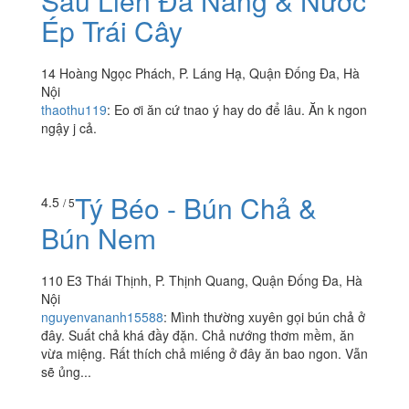
Xưởng Trái Cây - Chè
4.1
/ 5
Sầu Liên Đà Nẵng & Nước
Ép Trái Cây
14 Hoàng Ngọc Phách, P. Láng Hạ, Quận Đống Đa, Hà
Nội
thaothu119
:
Eo ơi ăn cứ tnao ý hay do để lâu. Ăn k ngon
ngậy j cả.
Tý Béo - Bún Chả &
4.5
/ 5
Bún Nem