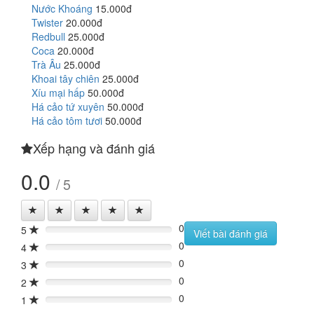
Nước Khoáng
15.000đ
Twister
20.000đ
Redbull
25.000đ
Coca
20.000đ
Trà Âu
25.000đ
Khoai tây chiên
25.000đ
Xíu mại hấp
50.000đ
Há cảo tứ xuyên
50.000đ
Há cảo tôm tươi
50.000đ
Xếp hạng và đánh giá
0.0
/ 5
0
5
0%
Viết bài đánh giá
0
4
0%
0
3
0%
0
2
0%
0
1
0%