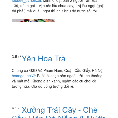
foodee_o7nonxoi
:
Mình đi đặt bàn 2 người - ăn xuất
139, mình gọi 1 vị nước lẩu chua cay, 1 vị lẩu ngọt (goji
thì phải) mà vị lẩu ngọt thì như kiểu đổ nước sôi rồi...
Yên Hoa Trà
3.5
/ 5
Chung cư G3D Vũ Phạm Hàm, Quận Cầu Giấy, Hà Nội
hoanganhn67
:
Buổi tối chọn bàn ngoài trời khá thoáng
và mát mẻ. Không gian xanh, ngắm các cụ chơi cờ
tướng nữa. Giá đồ uống tương đối rẻ.