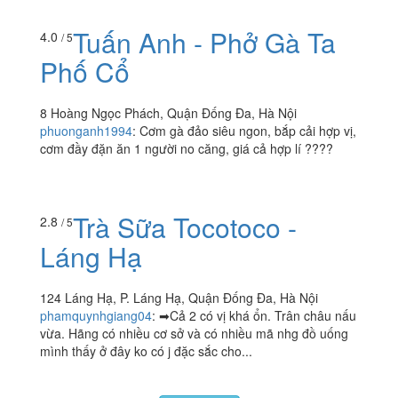
110 E3 Thái Thịnh, P. Thịnh Quang, Quận Đống Đa, Hà
Nội
nguyenvananh15588
:
Mình thường xuyên gọi bún chả ở
đây. Suất chả khá đầy đặn. Chả nướng thơm mềm, ăn
vừa miệng. Rất thích chả miếng ở đây ăn bao ngon. Vẫn
sẽ ủng...
Tuấn Anh - Phở Gà Ta
4.0
/ 5
Phố Cổ
8 Hoàng Ngọc Phách, Quận Đống Đa, Hà Nội
phuonganh1994
:
Cơm gà đảo siêu ngon, bắp cải hợp vị,
cơm đầy đặn ăn 1 người no căng, giá cả hợp lí ????
Trà Sữa Tocotoco -
2.8
/ 5