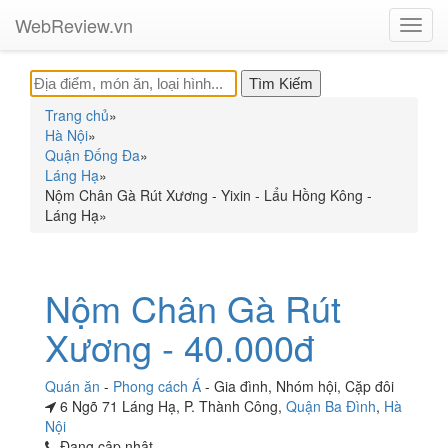
WebReview.vn
Toggl
navig
Trang chủ
»
Hà Nội
»
Quận Đống Đa
»
Láng Hạ
»
Nộm Chân Gà Rút Xương - Yixin - Lẩu Hồng Kông -
Láng Hạ
»
Nộm Chân Gà Rút
Xương - 40.000đ
Quán ăn
-
Phong cách Á
-
Gia đình
,
Nhóm hội
,
Cặp đôi
6 Ngõ 71 Láng Hạ, P. Thành Công,
Quận Ba Đình
,
Hà
Nội
Đang cập nhật