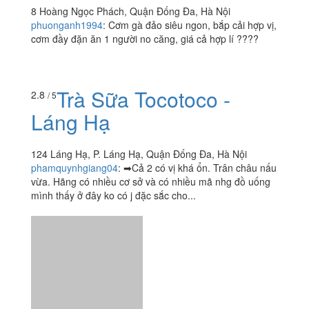
Tuấn Anh - Phở Gà Ta
4.0
/ 5
Phố Cổ
8 Hoàng Ngọc Phách, Quận Đống Đa, Hà Nội
phuonganh1994
:
Cơm gà đảo siêu ngon, bắp cải hợp vị,
cơm đầy đặn ăn 1 người no căng, giá cả hợp lí ????
Trà Sữa Tocotoco -
2.8
/ 5
Láng Hạ
124 Láng Hạ, P. Láng Hạ, Quận Đống Đa, Hà Nội
phamquynhgiang04
:
➡Cả 2 có vị khá ổn. Trân châu nấu
vừa. Hãng có nhiều cơ sở và có nhiều mã nhg đồ uống
mình thấy ở đây ko có j đặc sắc cho...
Xem thêm