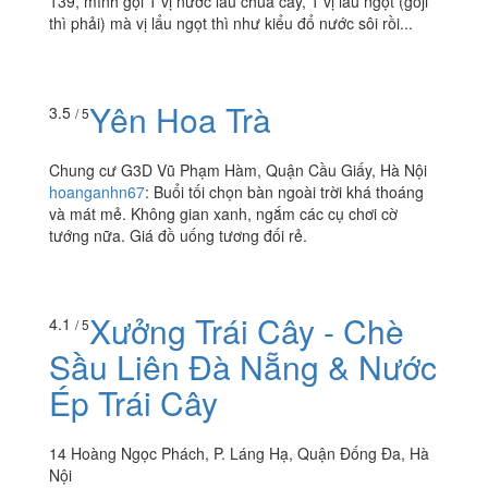
139, mình gọi 1 vị nước lẩu chua cay, 1 vị lẩu ngọt (goji
thì phải) mà vị lẩu ngọt thì như kiểu đổ nước sôi rồi...
Yên Hoa Trà
3.5
/ 5
Chung cư G3D Vũ Phạm Hàm, Quận Cầu Giấy, Hà Nội
hoanganhn67
:
Buổi tối chọn bàn ngoài trời khá thoáng
và mát mẻ. Không gian xanh, ngắm các cụ chơi cờ
tướng nữa. Giá đồ uống tương đối rẻ.
Xưởng Trái Cây - Chè
4.1
/ 5
Sầu Liên Đà Nẵng & Nước