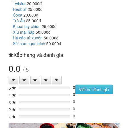
Twister
20.000đ
Redbull
25.000đ
Coca
20.000đ
Trà Âu
25.000đ
Khoai tây chiên
25.000đ
Xíu mại hấp
50.000đ
Há cảo tứ xuyên
50.000đ
Sủi cảo ngọc bích
50.000đ
Xếp hạng và đánh giá
0.0
/ 5
0
5
0%
Viết bài đánh giá
0
4
0%
0
3
0%
0
2
0%
0
1
0%