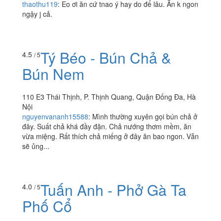
Ép Trái Cây
14 Hoàng Ngọc Phách, P. Láng Hạ, Quận Đống Đa, Hà
Nội
thaothu119
:
Eo ơi ăn cứ tnao ý hay do để lâu. Ăn k ngon
ngậy j cả.
Tý Béo - Bún Chả &
4.5
/ 5
Bún Nem
110 E3 Thái Thịnh, P. Thịnh Quang, Quận Đống Đa, Hà
Nội
nguyenvananh15588
:
Mình thường xuyên gọi bún chả ở
đây. Suất chả khá đầy đặn. Chả nướng thơm mềm, ăn
vừa miệng. Rất thích chả miếng ở đây ăn bao ngon. Vẫn
sẽ ủng...