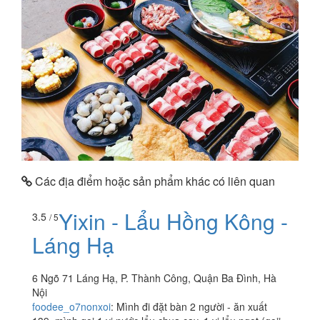
Các địa điểm hoặc sản phẩm khác có liên quan
Yixin - Lẩu Hồng Kông -
3.5
/ 5
Láng Hạ
6 Ngõ 71 Láng Hạ, P. Thành Công, Quận Ba Đình, Hà
Nội
foodee_o7nonxoi
:
Mình đi đặt bàn 2 người - ăn xuất