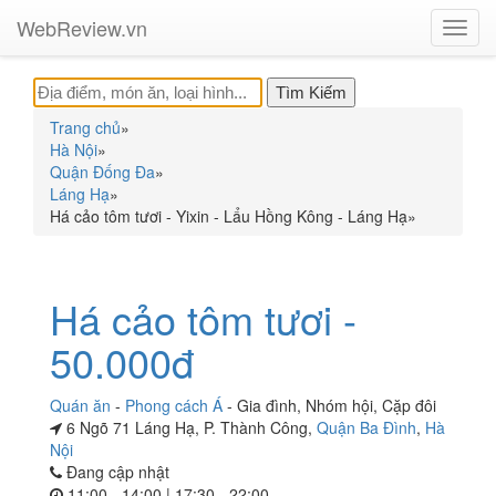
WebReview.vn
Toggl
navig
Trang chủ
»
Hà Nội
»
Quận Đống Đa
»
Láng Hạ
»
Há cảo tôm tươi - Yixin - Lẩu Hồng Kông - Láng Hạ
»
Há cảo tôm tươi -
50.000đ
Quán ăn
-
Phong cách Á
-
Gia đình
,
Nhóm hội
,
Cặp đôi
6 Ngõ 71 Láng Hạ, P. Thành Công,
Quận Ba Đình
,
Hà
Nội
Đang cập nhật
11:00 - 14:00 | 17:30 - 22:00