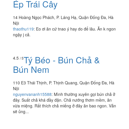
Xưởng Trái Cây - Chè
4.1
/ 5
Sầu Liên Đà Nẵng & Nước
Ép Trái Cây
14 Hoàng Ngọc Phách, P. Láng Hạ, Quận Đống Đa, Hà
Nội
thaothu119
:
Eo ơi ăn cứ tnao ý hay do để lâu. Ăn k ngon
ngậy j cả.
Tý Béo - Bún Chả &
4.5
/ 5
Bún Nem