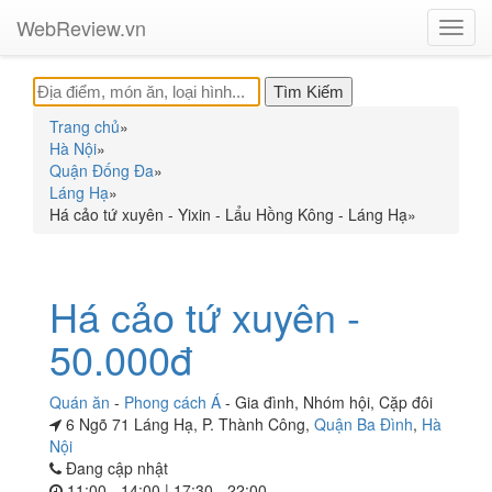
WebReview.vn
Toggl
navig
Trang chủ
»
Hà Nội
»
Quận Đống Đa
»
Láng Hạ
»
Há cảo tứ xuyên - Yixin - Lẩu Hồng Kông - Láng Hạ
»
Há cảo tứ xuyên -
50.000đ
Quán ăn
-
Phong cách Á
-
Gia đình
,
Nhóm hội
,
Cặp đôi
6 Ngõ 71 Láng Hạ, P. Thành Công,
Quận Ba Đình
,
Hà
Nội
Đang cập nhật
11:00 - 14:00 | 17:30 - 22:00