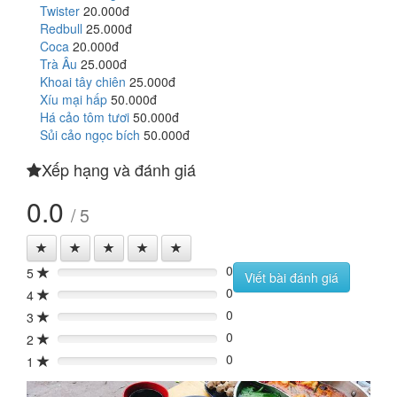
Twister
20.000đ
Redbull
25.000đ
Coca
20.000đ
Trà Âu
25.000đ
Khoai tây chiên
25.000đ
Xíu mại hấp
50.000đ
Há cảo tôm tươi
50.000đ
Sủi cảo ngọc bích
50.000đ
Xếp hạng và đánh giá
0.0
/ 5
0
5
0%
Viết bài đánh giá
0
4
0%
0
3
0%
0
2
0%
0
1
0%