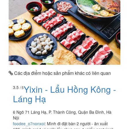
Các địa điểm hoặc sản phẩm khác có liên quan
Yixin - Lẩu Hồng Kông -
3.5
/ 5
Láng Hạ
6 Ngõ 71 Láng Hạ, P. Thành Công, Quận Ba Đình, Hà
Nội
foodee_o7nonxoi
:
Mình đi đặt bàn 2 người - ăn xuất