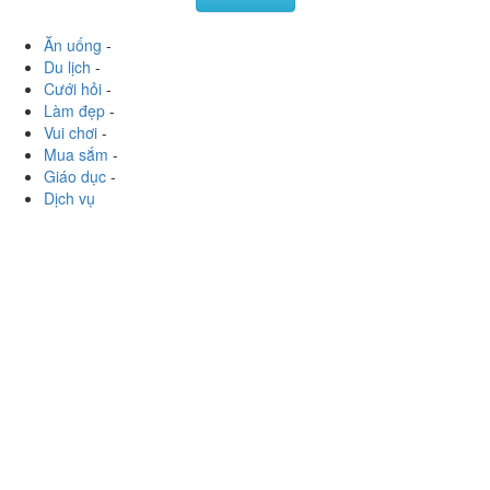
124 Láng Hạ, P. Láng Hạ, Quận Đống Đa, Hà Nội
phamquynhgiang04
:
➡Cả 2 có vị khá ổn. Trân châu nấu
vừa. Hãng có nhiều cơ sở và có nhiều mã nhg đồ uống
mình thấy ở đây ko có j đặc sắc cho...
Xem thêm
Ăn uống
-
Du lịch
-
Cưới hỏi
-
Làm đẹp
-
Vui chơi
-
Mua sắm
-
Giáo dục
-
Dịch vụ