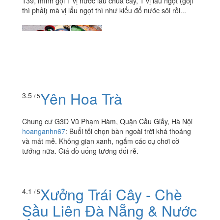
139, mình gọi 1 vị nước lẩu chua cay, 1 vị lẩu ngọt (goji
thì phải) mà vị lẩu ngọt thì như kiểu đổ nước sôi rồi...
Yên Hoa Trà
3.5
/ 5
Chung cư G3D Vũ Phạm Hàm, Quận Cầu Giấy, Hà Nội
hoanganhn67
:
Buổi tối chọn bàn ngoài trời khá thoáng
và mát mẻ. Không gian xanh, ngắm các cụ chơi cờ
tướng nữa. Giá đồ uống tương đối rẻ.