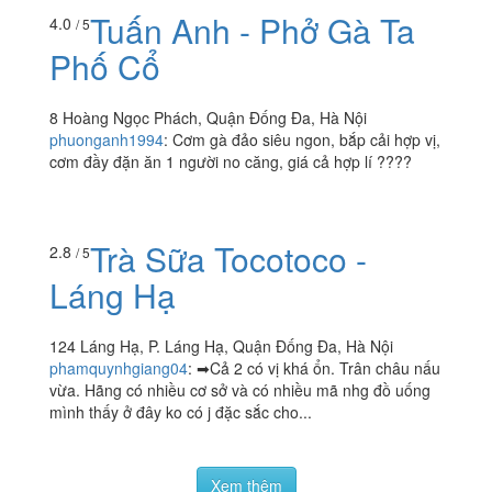
110 E3 Thái Thịnh, P. Thịnh Quang, Quận Đống Đa, Hà
Nội
nguyenvananh15588
:
Mình thường xuyên gọi bún chả ở
đây. Suất chả khá đầy đặn. Chả nướng thơm mềm, ăn
vừa miệng. Rất thích chả miếng ở đây ăn bao ngon. Vẫn
sẽ ủng...
Tuấn Anh - Phở Gà Ta
4.0
/ 5
Phố Cổ
8 Hoàng Ngọc Phách, Quận Đống Đa, Hà Nội
phuonganh1994
:
Cơm gà đảo siêu ngon, bắp cải hợp vị,
cơm đầy đặn ăn 1 người no căng, giá cả hợp lí ????
Trà Sữa Tocotoco -
2.8
/ 5
Láng Hạ