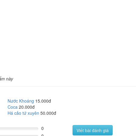
ẩm này
Nước Khoáng
15.000đ
Coca
20.000đ
Há cảo tứ xuyên
50.000đ
0
Viết bài đánh giá
0