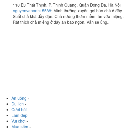
Tý Béo - Bún Chả & Bún
4.5
/ 5
Nem
110 E3 Thái Thịnh, P. Thịnh Quang, Quận Đống Đa, Hà Nội
nguyenvananh15588
:
Mình thường xuyên gọi bún chả ở đây.
Suất chả khá đầy đặn. Chả nướng thơm mềm, ăn vừa miệng.
Rất thích chả miếng ở đây ăn bao ngon. Vẫn sẽ ủng...
Ăn uống
-
Du lịch
-
Cưới hỏi
-
Làm đẹp
-
Vui chơi
-
Mua sắm
-
Giáo dục
-
Dịch vụ