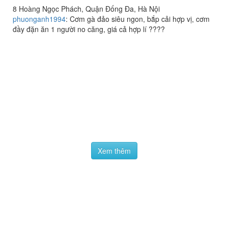
Tuấn Anh - Phở Gà Ta Phố
4.0
/ 5
Cổ
8 Hoàng Ngọc Phách, Quận Đống Đa, Hà Nội
phuonganh1994
:
Cơm gà đảo siêu ngon, bắp cải hợp vị, cơm
đầy đặn ăn 1 người no căng, giá cả hợp lí ????
Xem thêm