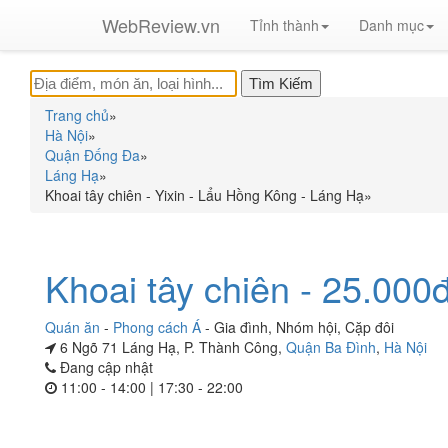
WebReview.vn
Tỉnh thành
Danh mục
Trang chủ
»
Hà Nội
»
Quận Đống Đa
»
Láng Hạ
»
Khoai tây chiên - Yixin - Lẩu Hồng Kông - Láng Hạ
»
Khoai tây chiên - 25.000
Quán ăn
-
Phong cách Á
-
Gia đình
,
Nhóm hội
,
Cặp đôi
6 Ngõ 71 Láng Hạ, P. Thành Công,
Quận Ba Đình
,
Hà Nội
Đang cập nhật
11:00 - 14:00 | 17:30 - 22:00