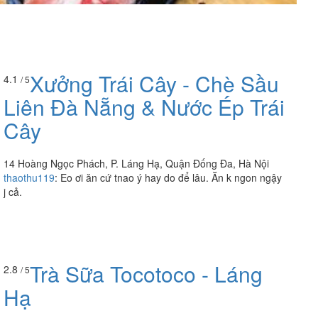
Xưởng Trái Cây - Chè Sầu
4.1
/ 5
Liên Đà Nẵng & Nước Ép Trái
Cây
14 Hoàng Ngọc Phách, P. Láng Hạ, Quận Đống Đa, Hà Nội
thaothu119
:
Eo ơi ăn cứ tnao ý hay do để lâu. Ăn k ngon ngậy
j cả.