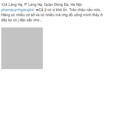
Trà Sữa Tocotoco - Láng
2.8
/ 5
Hạ
124 Láng Hạ, P. Láng Hạ, Quận Đống Đa, Hà Nội
phamquynhgiang04
:
➡Cả 2 có vị khá ổn. Trân châu nấu vừa.
Hãng có nhiều cơ sở và có nhiều mã nhg đồ uống mình thấy ở
đây ko có j đặc sắc cho...