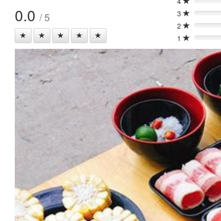
4
0%
0.0
3
/ 5
0%
2
0%
1
0%