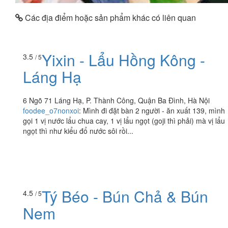
Các địa điểm hoặc sản phẩm khác có liên quan
Yixin - Lẩu Hồng Kông -
3.5
/ 5
Láng Hạ
6 Ngõ 71 Láng Hạ, P. Thành Công, Quận Ba Đình, Hà Nội
foodee_o7nonxoi
:
Mình đi đặt bàn 2 người - ăn xuất 139, mình
gọi 1 vị nước lẩu chua cay, 1 vị lẩu ngọt (goji thì phải) mà vị lẩu
ngọt thì như kiểu đổ nước sôi rồi...