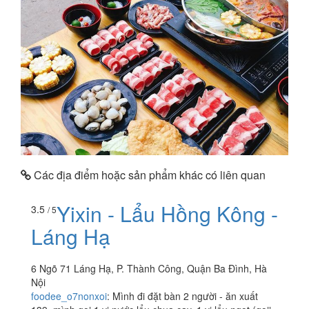
Các địa điểm hoặc sản phẩm khác có liên quan
Yixin - Lẩu Hồng Kông -
3.5
/ 5
Láng Hạ
6 Ngõ 71 Láng Hạ, P. Thành Công, Quận Ba Đình, Hà
Nội
foodee_o7nonxoi
:
Mình đi đặt bàn 2 người - ăn xuất