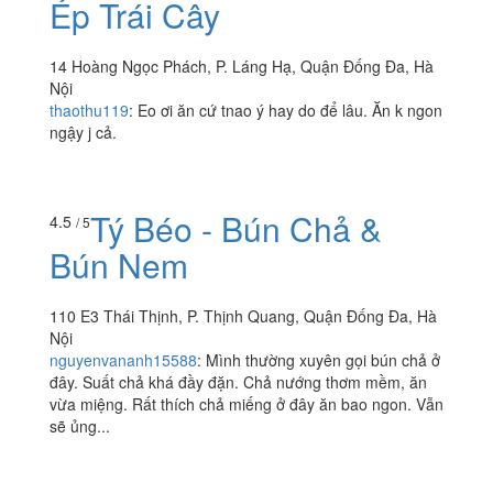
Xưởng Trái Cây - Chè
4.1
/ 5
Sầu Liên Đà Nẵng & Nước
Ép Trái Cây
14 Hoàng Ngọc Phách, P. Láng Hạ, Quận Đống Đa, Hà
Nội
thaothu119
:
Eo ơi ăn cứ tnao ý hay do để lâu. Ăn k ngon
ngậy j cả.
Tý Béo - Bún Chả &
4.5
/ 5
Bún Nem
110 E3 Thái Thịnh, P. Thịnh Quang, Quận Đống Đa, Hà
Nội
nguyenvananh15588
:
Mình thường xuyên gọi bún chả ở
đây. Suất chả khá đầy đặn. Chả nướng thơm mềm, ăn