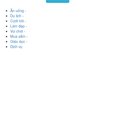
mình thấy ở đây ko có j đặc sắc cho...
Xem thêm
Ăn uống
-
Du lịch
-
Cưới hỏi
-
Làm đẹp
-
Vui chơi
-
Mua sắm
-
Giáo dục
-
Dịch vụ