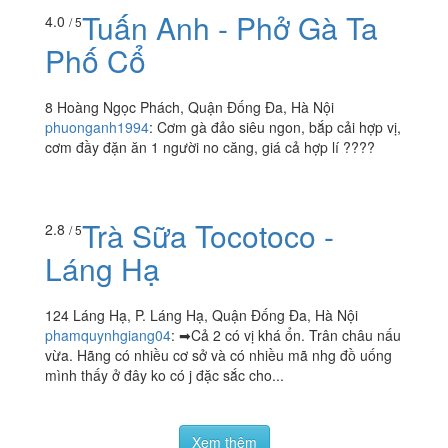
vừa miệng. Rất thích chả miếng ở đây ăn bao ngon. Vẫn
sẽ ủng...
Tuấn Anh - Phở Gà Ta
4.0
/ 5
Phố Cổ
8 Hoàng Ngọc Phách, Quận Đống Đa, Hà Nội
phuonganh1994
:
Cơm gà đảo siêu ngon, bắp cải hợp vị,
cơm đầy đặn ăn 1 người no căng, giá cả hợp lí ????
Trà Sữa Tocotoco -
2.8
/ 5
Láng Hạ
124 Láng Hạ, P. Láng Hạ, Quận Đống Đa, Hà Nội
phamquynhgiang04
:
➡Cả 2 có vị khá ổn. Trân châu nấu
vừa. Hãng có nhiều cơ sở và có nhiều mã nhg đồ uống