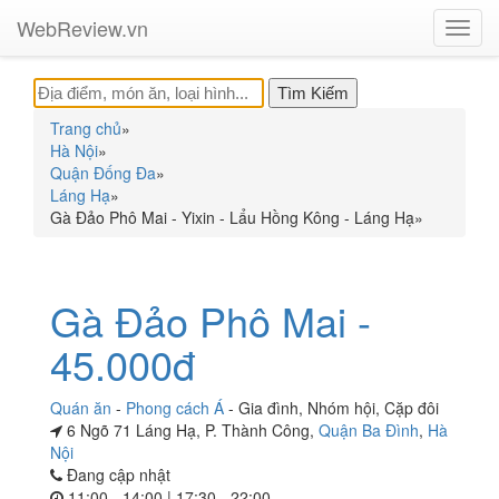
WebReview.vn
Toggl
navig
Trang chủ
»
Hà Nội
»
Quận Đống Đa
»
Láng Hạ
»
Gà Đảo Phô Mai - Yixin - Lẩu Hồng Kông - Láng Hạ
»
Gà Đảo Phô Mai -
45.000đ
Quán ăn
-
Phong cách Á
-
Gia đình
,
Nhóm hội
,
Cặp đôi
6 Ngõ 71 Láng Hạ, P. Thành Công,
Quận Ba Đình
,
Hà
Nội
Đang cập nhật
11:00 - 14:00 | 17:30 - 22:00