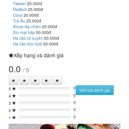
Twister
20.000đ
Redbull
25.000đ
Coca
20.000đ
Trà Âu
25.000đ
Khoai tây chiên
25.000đ
Xíu mại hấp
50.000đ
Há cảo tứ xuyên
50.000đ
Há cảo tôm tươi
50.000đ
Xếp hạng và đánh giá
0.0
/ 5
0
5
0%
Viết bài đánh giá
0
4
0%
0
3
0%
0
2
0%
0
1
0%