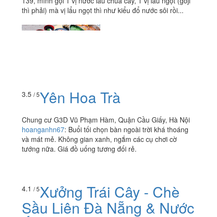
139, mình gọi 1 vị nước lẩu chua cay, 1 vị lẩu ngọt (goji
thì phải) mà vị lẩu ngọt thì như kiểu đổ nước sôi rồi...
Yên Hoa Trà
3.5
/ 5
Chung cư G3D Vũ Phạm Hàm, Quận Cầu Giấy, Hà Nội
hoanganhn67
:
Buổi tối chọn bàn ngoài trời khá thoáng
và mát mẻ. Không gian xanh, ngắm các cụ chơi cờ
tướng nữa. Giá đồ uống tương đối rẻ.