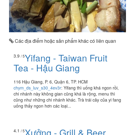
Các địa điểm hoặc sản phẩm khác có liên quan
Yifang - Taiwan Fruit
3.9
/ 5
Tea - Hậu Giang
116 Hậu Giang, P. 6, Quận 6, TP. HCM
chym_ds_luv_s30_4ev3r
:
Yifang thì uống khá ngon rồi,
chi nhánh này không gian cũng khá là rộng, menu thì
cũng như những chi nhánh khác. Trà trái cây của yi fang
uống thấy ngon hơn các loại...
Xưởng - Grill & Beer
4.1
/ 5