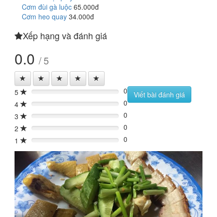
Cơm đùi gà luộc
65.000đ
Cơm heo quay
34.000đ
Xếp hạng và đánh giá
0.0
/ 5
0
5
0%
Viết bài đánh giá
0
4
0%
0
3
0%
0
2
0%
0
1
0%