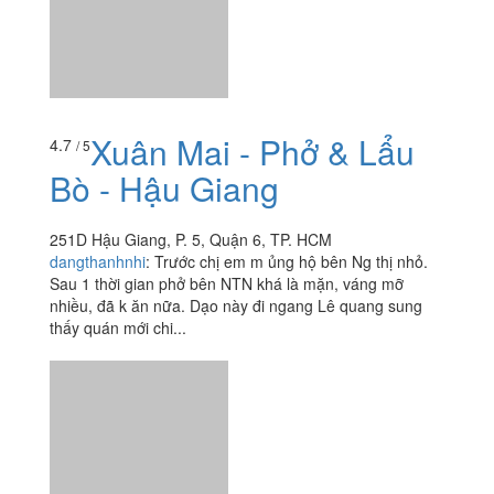
Bò - Hậu Giang
251D Hậu Giang, P. 5, Quận 6, TP. HCM
dangthanhnhi
:
Trước chị em m ủng hộ bên Ng thị nhỏ.
Sau 1 thời gian phở bên NTN khá là mặn, váng mỡ
nhiều, đã k ăn nữa. Dạo này đi ngang Lê quang sung
thấy quán mới chi...
Xôi Cô Uyên - Phạm
4.0
/ 5
Phú Thứ