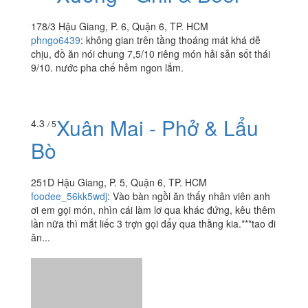
178/3 Hậu Giang, P. 6, Quận 6, TP. HCM
phngo6439
:
không gian trên tầng thoáng mát khá dễ
chịu, đồ ăn nói chung 7,5/10 riêng món hải sản sốt thái
9/10. nước pha chế hẻm ngon lắm.
Xuân Mai - Phở & Lẩu
4.3
/ 5
Bò
251D Hậu Giang, P. 5, Quận 6, TP. HCM
foodee_56kk5wdj
:
Vào bàn ngồi ăn thấy nhân viên anh
ơi em gọi món, nhìn cái làm lơ qua khác đứng, kêu thêm
lần nữa thì mắt liếc 3 trợn gọi đẩy qua thằng kia.***tao đi
ăn...
Xuân Mai - Phở & Lẩu
4.7
/ 5