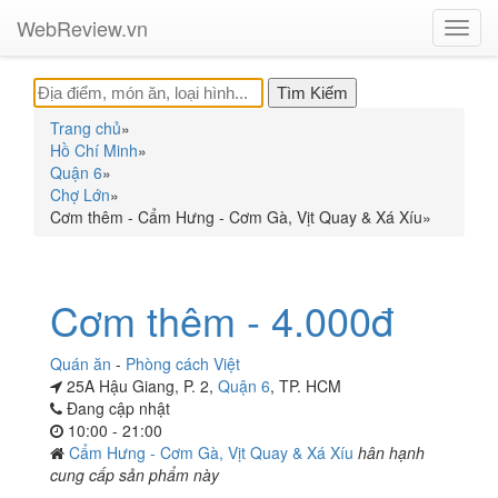
WebReview.vn
Toggl
navig
Trang chủ
»
Hồ Chí Minh
»
Quận 6
»
Chợ Lớn
»
Cơm thêm - Cẩm Hưng - Cơm Gà, Vịt Quay & Xá Xíu
»
Cơm thêm - 4.000đ
Quán ăn
-
Phòng cách Việt
25A Hậu Giang, P. 2,
Quận 6
, TP. HCM
Đang cập nhật
10:00 - 21:00
Cẩm Hưng - Cơm Gà, Vịt Quay & Xá Xíu
hân hạnh
cung cấp sản phẩm này