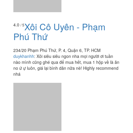
234/20 Phạm Phú Thứ, P. 4, Quận 6, TP. HCM
duykhanhh
:
Xôi siêu siêu ngon nha mọi người ơi tuần
nào mình cũng ghé qua để mua hết, mua 1 hộp về là ăn
no ứ ự luôn, giá lại bình dân nữa nè! Highly recommend
nhá
Xôi Bát Bửu & Xôi Sầu
4.7
/ 5
Riêng - Phạm Đình Hổ
101/35A10 Phạm Đình Hổ, Quận 6, TP. HCM
foodee_rnaww0l2
:
Em ăn ở đây phải nói là rất nhiều lần,