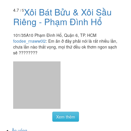
chưa lần nào thất vọng, mọi thứ đều ok thơm ngon sạch
sẽ ????????
Xem thêm
Ăn uống
-
Du lịch
-
Cưới hỏi
-
Làm đẹp
-
Vui chơi
-
Mua sắm
-
Giáo dục
-
Dịch vụ