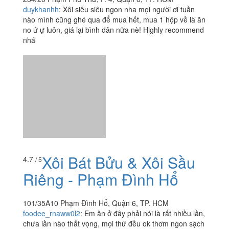
Xôi Bát Bửu & Xôi Sầu
4.7
/ 5
Riêng - Phạm Đình Hổ
101/35A10 Phạm Đình Hổ, Quận 6, TP. HCM
foodee_rnaww0l2
:
Em ăn ở đây phải nói là rất nhiều lần,
chưa lần nào thất vọng, mọi thứ đều ok thơm ngon sạch
sẽ ????????