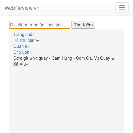
WebReview.vn
Toggl
navig
Trang chủ
»
Hồ Chí Minh
»
Quận 6
»
Chợ Lớn
»
Cơm gà & vịt quay - Cẩm Hưng - Cơm Gà, Vịt Quay &
Xá Xíu
»