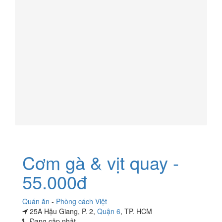
Cơm gà & vịt quay -
55.000đ
Quán ăn
-
Phòng cách Việt
25A Hậu Giang, P. 2,
Quận 6
, TP. HCM
Đang cập nhật