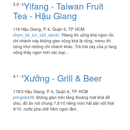
Yifang - Taiwan Fruit
3.9
/ 5
Tea - Hậu Giang
116 Hậu Giang, P. 6, Quận 6, TP. HCM
chym_ds_luv_s30_4ev3r
:
Yifang thì uống khá ngon rồi,
chi nhánh này không gian cũng khá là rộng, menu thì
cũng như những chi nhánh khác. Trà trái cây của yi fang
uống thấy ngon hơn các loại...
Xưởng - Grill & Beer
4.1
/ 5
178/3 Hậu Giang, P. 6, Quận 6, TP. HCM
phngo6439
:
không gian trên tầng thoáng mát khá dễ
chịu, đồ ăn nói chung 7,5/10 riêng món hải sản sốt thái
9/10. nước pha chế hẻm ngon lắm.