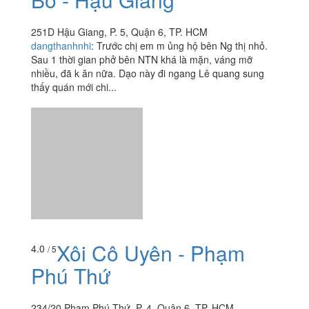
Xôi Cô Uyên - Phạm
4.0
/ 5
Phú Thứ
234/20 Phạm Phú Thứ, P. 4, Quận 6, TP. HCM
duykhanhh
:
Xôi siêu siêu ngon nha mọi người ơi tuần
nào mình cũng ghé qua để mua hết, mua 1 hộp về là ăn
no ứ ự luôn, giá lại bình dân nữa nè! Highly recommend
nhá