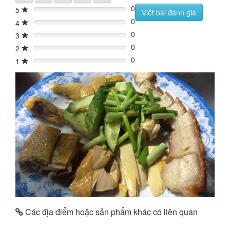
0
5
0%
Viết bài đánh giá
0
4
0%
0
3
0%
0
2
0%
0
1
0%
Các địa điểm hoặc sản phẩm khác có liên quan