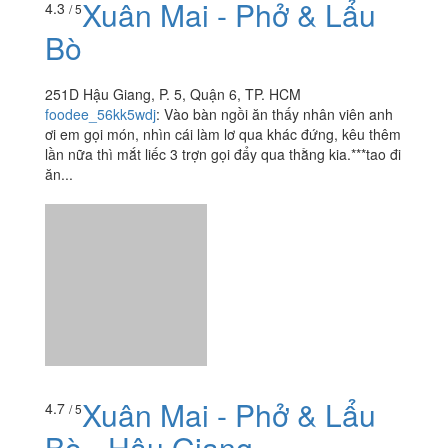
Xuân Mai - Phở & Lẩu
4.3
/ 5
Bò
251D Hậu Giang, P. 5, Quận 6, TP. HCM
foodee_56kk5wdj
:
Vào bàn ngồi ăn thấy nhân viên anh
ơi em gọi món, nhìn cái làm lơ qua khác đứng, kêu thêm
lần nữa thì mắt liếc 3 trợn gọi đẩy qua thằng kia.***tao đi
ăn...
Xuân Mai - Phở & Lẩu
4.7
/ 5
Bò - Hậu Giang
251D Hậu Giang, P. 5, Quận 6, TP. HCM
dangthanhnhi
:
Trước chị em m ủng hộ bên Ng thị nhỏ.
Sau 1 thời gian phở bên NTN khá là mặn, váng mỡ
nhiều, đã k ăn nữa. Dạo này đi ngang Lê quang sung
thấy quán mới chi...