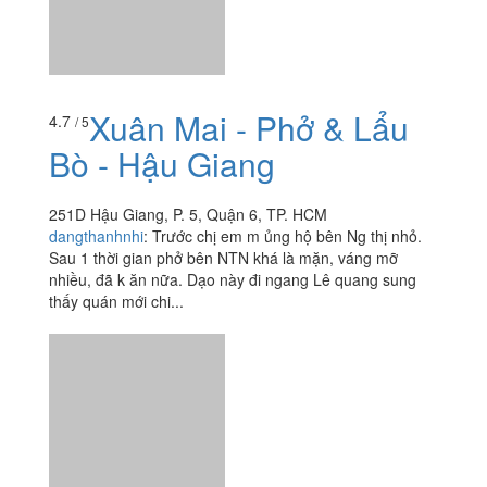
251D Hậu Giang, P. 5, Quận 6, TP. HCM
dangthanhnhi
:
Trước chị em m ủng hộ bên Ng thị nhỏ.
Sau 1 thời gian phở bên NTN khá là mặn, váng mỡ
nhiều, đã k ăn nữa. Dạo này đi ngang Lê quang sung
thấy quán mới chi...
Xôi Cô Uyên - Phạm
4.0
/ 5
Phú Thứ
234/20 Phạm Phú Thứ, P. 4, Quận 6, TP. HCM