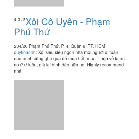
duykhanhh
:
Xôi siêu siêu ngon nha mọi người ơi tuần
nào mình cũng ghé qua để mua hết, mua 1 hộp về là ăn
no ứ ự luôn, giá lại bình dân nữa nè! Highly recommend
nhá
Xôi Bát Bửu & Xôi Sầu
4.7
/ 5
Riêng - Phạm Đình Hổ
101/35A10 Phạm Đình Hổ, Quận 6, TP. HCM
foodee_rnaww0l2
:
Em ăn ở đây phải nói là rất nhiều lần,
chưa lần nào thất vọng, mọi thứ đều ok thơm ngon sạch