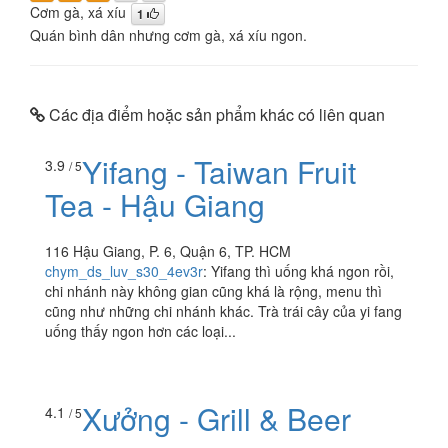
Cơm gà, xá xíu
1
Quán bình dân nhưng cơm gà, xá xíu ngon.
Các địa điểm hoặc sản phẩm khác có liên quan
Yifang - Taiwan Fruit
3.9
/ 5
Tea - Hậu Giang
116 Hậu Giang, P. 6, Quận 6, TP. HCM
chym_ds_luv_s30_4ev3r
:
Yifang thì uống khá ngon rồi,
chi nhánh này không gian cũng khá là rộng, menu thì
cũng như những chi nhánh khác. Trà trái cây của yi fang
uống thấy ngon hơn các loại...
Xưởng - Grill & Beer
4.1
/ 5