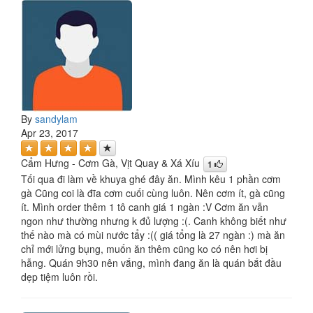
By
sandylam
Apr 23, 2017
Cẩm Hưng - Cơm Gà, Vịt Quay & Xá Xíu
1
Tối qua đi làm về khuya ghé đây ăn. Mình kêu 1 phần cơm
gà Cũng coi là đĩa cơm cuối cùng luôn. Nên cơm ít, gà cũng
ít. Mình order thêm 1 tô canh giá 1 ngàn :V Cơm ăn vẫn
ngon như thường nhưng k đủ lượng :(. Canh không biết như
thế nào mà có mùi nước tẩy :(( giá tổng là 27 ngàn :) mà ăn
chỉ mới lửng bụng, muốn ăn thêm cũng ko có nên hơi bị
hẫng. Quán 9h30 nên vắng, mình đang ăn là quán bắt đầu
dẹp tiệm luôn rồi.