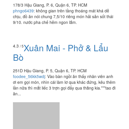
178/3 Hậu Giang, P. 6, Quận 6, TP. HCM
phngo6439
:
không gian trên tầng thoáng mát khá dễ
chịu, đồ ăn nói chung 7,5/10 riêng món hải sản sốt thái
9/10. nước pha chế hẻm ngon lắm.
Xuân Mai - Phở & Lẩu
4.3
/ 5
Bò
251D Hậu Giang, P. 5, Quận 6, TP. HCM
foodee_56kk5wdj
:
Vào bàn ngồi ăn thấy nhân viên anh
ơi em gọi món, nhìn cái làm lơ qua khác đứng, kêu thêm
lần nữa thì mắt liếc 3 trợn gọi đẩy qua thằng kia.***tao đi
ăn...
Xuân Mai - Phở & Lẩu
4.7
/ 5
Bò - Hậu Giang