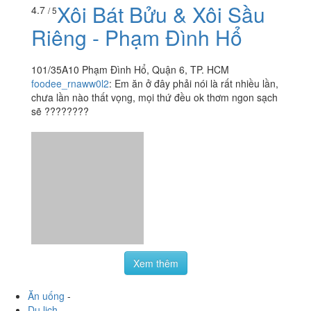
sẽ ????????
Xem thêm
Ăn uống
-
Du lịch
-
Cưới hỏi
-
Làm đẹp
-
Vui chơi
-
Mua sắm
-
Giáo dục
-
Dịch vụ