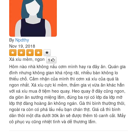
By
Npdthy
Nov 19, 2018
Xá xíu mềm, ngon
1
Hôm nào nhà không nấu cơm mình hay ra đây ăn. Quán gia
đình nhưng không gian khá rộng rãi, nhiều bàn không lo
thiếu chỗ. Cảm nhận của mình thì cơm xá xíu của quá là
ngon nhất. Xá xíu cực kì mềm, thấm gia vị vừa ăn khác hẳn
với xá xíu mua ở tiệm heo quay. Heo quay ở đây cũng ngon,
da giòn ăn sướng miệng lắm, đúng ba rọi có lớp da lớp mỡ
lớp thịt đàng hoàng ăn không ngán. Gà thì bình thường thôi,
ngoài ra còn có phá lấu nếu bạn chán thịt. Giá cả thì bình
dân thôi một dĩa dưới 30k ăn sẽ được thêm tô canh cải. Mấy
cô phục vụ cũng nhiệt tình và dễ thương lắm.