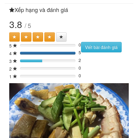
Xếp hạng và đánh giá
3.8
/ 5
0
5
0%
Viết bài đánh giá
5
4
100%
2
3
40%
0
2
0%
0
1
0%