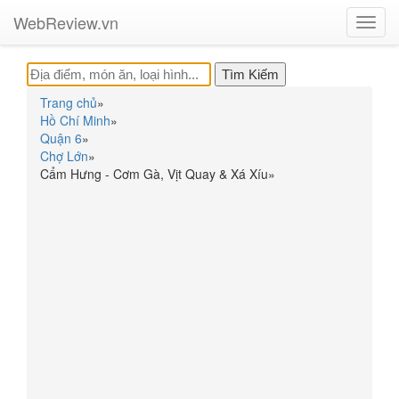
WebReview.vn
Toggl
navig
Trang chủ
»
Hồ Chí Minh
»
Quận 6
»
Chợ Lớn
»
Cẩm Hưng - Cơm Gà, Vịt Quay & Xá Xíu
»