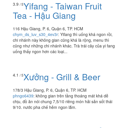
Yifang - Taiwan Fruit
3.9
/ 5
Tea - Hậu Giang
116 Hậu Giang, P. 6, Quận 6, TP. HCM
chym_ds_luv_s30_4ev3r
:
Yifang thì uống khá ngon rồi,
chi nhánh này không gian cũng khá là rộng, menu thì
cũng như những chi nhánh khác. Trà trái cây của yi fang
uống thấy ngon hơn các loại...
Xưởng - Grill & Beer
4.1
/ 5
178/3 Hậu Giang, P. 6, Quận 6, TP. HCM
phngo6439
:
không gian trên tầng thoáng mát khá dễ
chịu, đồ ăn nói chung 7,5/10 riêng món hải sản sốt thái
9/10. nước pha chế hẻm ngon lắm.