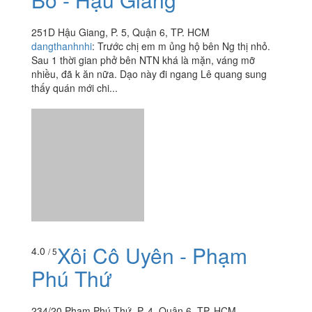
251D Hậu Giang, P. 5, Quận 6, TP. HCM
dangthanhnhi
:
Trước chị em m ủng hộ bên Ng thị nhỏ.
Sau 1 thời gian phở bên NTN khá là mặn, váng mỡ
nhiều, đã k ăn nữa. Dạo này đi ngang Lê quang sung
thấy quán mới chi...
Xôi Cô Uyên - Phạm
4.0
/ 5
Phú Thứ
234/20 Phạm Phú Thứ, P. 4, Quận 6, TP. HCM