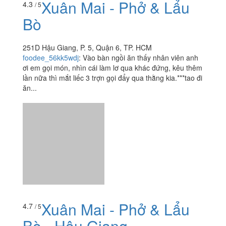
Xuân Mai - Phở & Lẩu
4.3
/ 5
Bò
251D Hậu Giang, P. 5, Quận 6, TP. HCM
foodee_56kk5wdj
:
Vào bàn ngồi ăn thấy nhân viên anh
ơi em gọi món, nhìn cái làm lơ qua khác đứng, kêu thêm
lần nữa thì mắt liếc 3 trợn gọi đẩy qua thằng kia.***tao đi
ăn...
Xuân Mai - Phở & Lẩu
4.7
/ 5
Bò - Hậu Giang