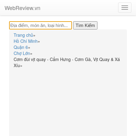
WebReview.vn
Toggl
navig
Trang chủ
»
Hồ Chí Minh
»
Quận 6
»
Chợ Lớn
»
Cơm đùi vịt quay - Cẩm Hưng - Cơm Gà, Vịt Quay & Xá
Xíu
»