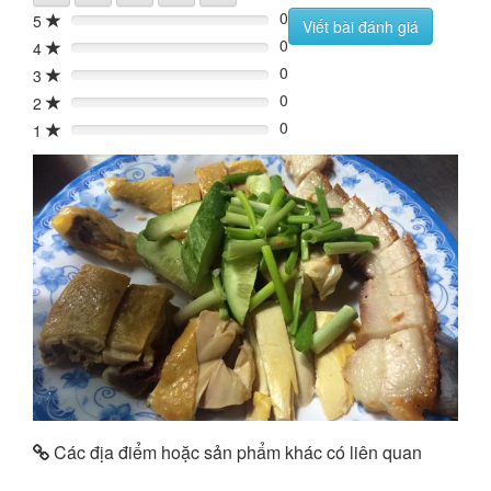
0
5
0%
Viết bài đánh giá
0
4
0%
0
3
0%
0
2
0%
0
1
0%
Các địa điểm hoặc sản phẩm khác có liên quan