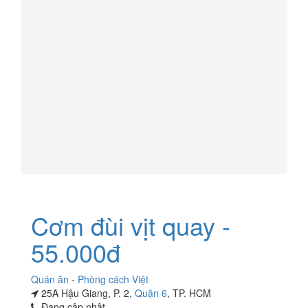
Cơm đùi vịt quay -
55.000đ
Quán ăn
-
Phòng cách Việt
25A Hậu Giang, P. 2,
Quận 6
, TP. HCM
Đang cập nhật