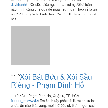
duykhanhh
:
Xôi siêu siêu ngon nha mọi người ơi tuần
nào mình cũng ghé qua để mua hết, mua 1 hộp về là ăn
no ứ ự luôn, giá lại bình dân nữa nè! Highly recommend
nhá
Xôi Bát Bửu & Xôi Sầu
4.7
/ 5
Riêng - Phạm Đình Hổ
101/35A10 Phạm Đình Hổ, Quận 6, TP. HCM
foodee_rnaww0l2
:
Em ăn ở đây phải nói là rất nhiều lần,
chưa lần nào thất vọng, mọi thứ đều ok thơm ngon sạch