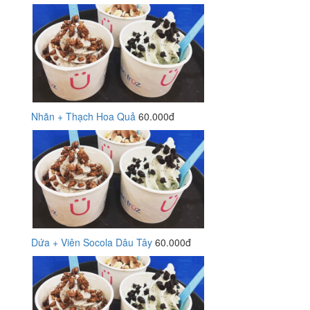
Nhãn + Thạch Hoa Quả
60.000đ
Dứa + Viên Socola Dâu Tây
60.000đ