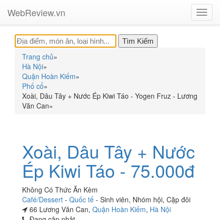
WebReview.vn
Toggl
navig
Trang chủ
»
Hà Nội
»
Quận Hoàn Kiếm
»
Phố cổ
»
Xoài, Dâu Tây + Nước Ép Kiwi Táo - Yogen Fruz - Lương
Văn Can
»
Xoài, Dâu Tây + Nước
Ép Kiwi Táo - 75.000đ
Không Có Thức Ăn Kèm
Café/Dessert
-
Quốc tế
-
Sinh viên
,
Nhóm hội
,
Cặp đôi
66 Lương Văn Can,
Quận Hoàn Kiếm
,
Hà Nội
Đang cập nhật