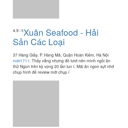
Xem thêm
Ăn uống
-
Du lịch
-
Cưới hỏi
-
Làm đẹp
-
Vui chơi
-
Mua sắm
-
Giáo dục
-
Dịch vụ