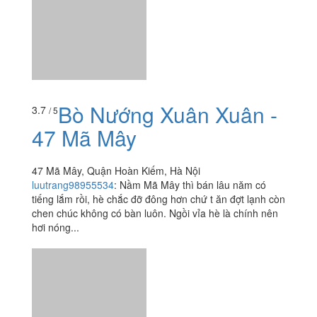
Bò Nướng Xuân Xuân -
3.7
/ 5
47 Mã Mây
47 Mã Mây, Quận Hoàn Kiếm, Hà Nội
luutrang98955534
:
Nầm Mã Mây thì bán lâu năm có
tiếng lắm rồi, hè chắc đỡ đông hơn chứ t ăn đợt lạnh còn
chen chúc không có bàn luôn. Ngồi vỉa hè là chính nên
hơi nóng...
Xuân Seafood - Hải
4.9
/ 5
Sản Các Loại
37 Hàng Giầy, P. Hàng Mã, Quận Hoàn Kiếm, Hà Nội
noki1711
:
Thấy vắng nhưng đồ tươi nên mình ngồi ăn
thử Ngon trên kỳ vọng 20 lần lun í. Mãi ăn ngon sựt nhớ
chụp hình để review mới chụp í