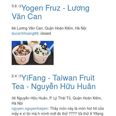
Yogen Fruz - Lương
3.6
/ 5
Văn Can
66 Lương Văn Can, Quận Hoàn Kiếm, Hà Nội
ducanhhoang88
:
closed
YiFang - Taiwan Fruit
2.4
/ 5
Tea - Nguyễn Hữu Huân
36 Nguyễn Hữu Huân, P. Lý Thái Tổ, Quận Hoàn Kiếm,
Hà Nội
nguyen.nguyenhaiyen
:
Thấy món này là món hot hit của
mấy e xì tin mà h mình mới đc thử ???? Và thử ở Yifang