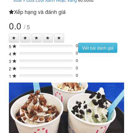
Xoài + Dưa Lưới Xanh Hoặc Vàng
60.000đ
Xếp hạng và đánh giá
0.0
/ 5
0
5
0%
Viết bài đánh giá
0
4
0%
0
3
0%
0
2
0%
0
1
0%