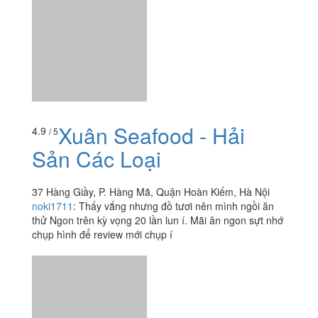
Xuân Seafood - Hải
4.9
/ 5
Sản Các Loại
37 Hàng Giầy, P. Hàng Mã, Quận Hoàn Kiếm, Hà Nội
noki1711
:
Thấy vắng nhưng đồ tươi nên mình ngồi ăn
thử Ngon trên kỳ vọng 20 lần lun í. Mãi ăn ngon sựt nhớ
chụp hình để review mới chụp í
Xem thêm
Ăn uống
-