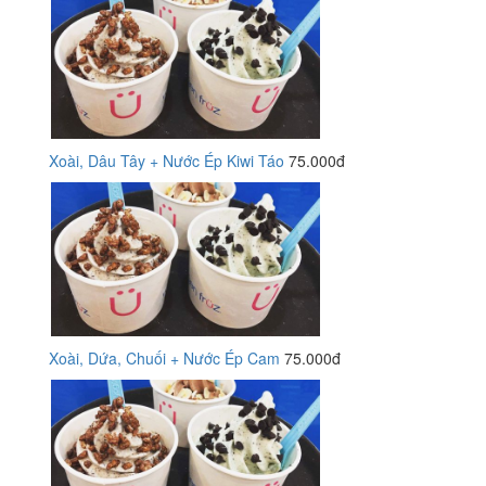
Xoài, Dâu Tây + Nước Ép Kiwi Táo
75.000đ
Xoài, Dứa, Chuối + Nước Ép Cam
75.000đ