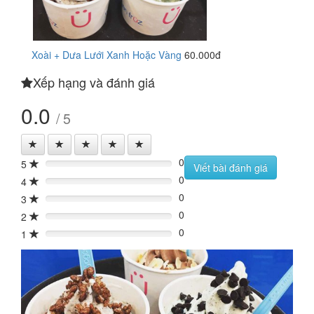
Xoài + Dưa Lưới Xanh Hoặc Vàng
60.000đ
Xếp hạng và đánh giá
0.0
/ 5
0
5
0%
Viết bài đánh giá
0
4
0%
0
3
0%
0
2
0%
0
1
0%