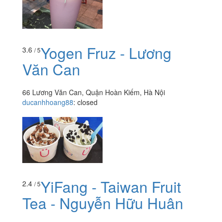
Yogen Fruz - Lương
3.6
/ 5
Văn Can
66 Lương Văn Can, Quận Hoàn Kiếm, Hà Nội
ducanhhoang88
:
closed
YiFang - Taiwan Fruit
2.4
/ 5
Tea - Nguyễn Hữu Huân