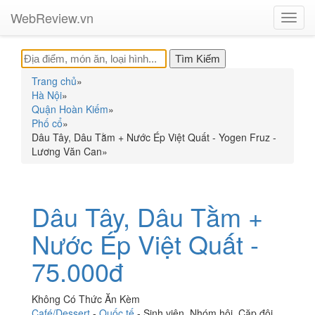
WebReview.vn
Toggl
navig
Trang chủ
»
Hà Nội
»
Quận Hoàn Kiếm
»
Phố cổ
»
Dâu Tây, Dâu Tằm + Nước Ép Việt Quất - Yogen Fruz -
Lương Văn Can
»
Dâu Tây, Dâu Tằm +
Nước Ép Việt Quất -
75.000đ
Không Có Thức Ăn Kèm
Café/Dessert
-
Quốc tế
-
Sinh viên
,
Nhóm hội
,
Cặp đôi