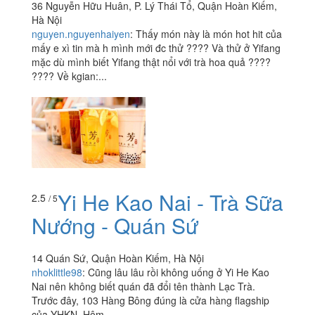
36 Nguyễn Hữu Huân, P. Lý Thái Tổ, Quận Hoàn Kiếm,
Hà Nội
nguyen.nguyenhaiyen
:
Thấy món này là món hot hit của
mấy e xì tin mà h mình mới đc thử ???? Và thử ở Yifang
mặc dù mình biết Yifang thật nổi với trà hoa quả ????
???? Về kgian:...
Yi He Kao Nai - Trà Sữa
2.5
/ 5
Nướng - Quán Sứ
14 Quán Sứ, Quận Hoàn Kiếm, Hà Nội
nhoklittle98
:
Cũng lâu lâu rồi không uống ở Yi He Kao
Nai nên không biết quán đã đổi tên thành Lạc Trà.
Trước đây, 103 Hàng Bông đúng là cửa hàng flagship
của YHKN. Hôm...