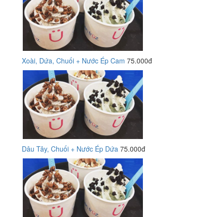
Xoài, Dứa, Chuối + Nước Ép Cam
75.000đ
Dâu Tây, Chuối + Nước Ép Dứa
75.000đ