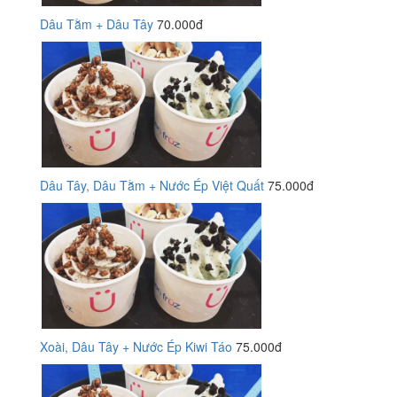
Dâu Tằm + Dâu Tây
70.000đ
Dâu Tây, Dâu Tằm + Nước Ép Việt Quất
75.000đ
Xoài, Dâu Tây + Nước Ép Kiwi Táo
75.000đ