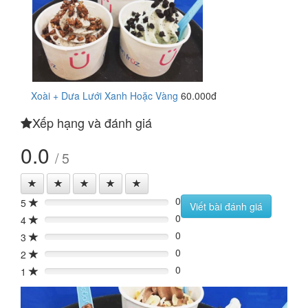
Xoài + Dưa Lưới Xanh Hoặc Vàng
60.000đ
Xếp hạng và đánh giá
0.0
/ 5
0
5
0%
Viết bài đánh giá
0
4
0%
0
3
0%
0
2
0%
0
1
0%