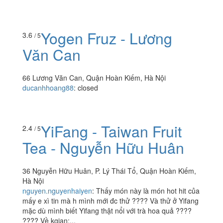
Yogen Fruz - Lương
3.6
/ 5
Văn Can
66 Lương Văn Can, Quận Hoàn Kiếm, Hà Nội
ducanhhoang88
:
closed
YiFang - Taiwan Fruit
2.4
/ 5
Tea - Nguyễn Hữu Huân
36 Nguyễn Hữu Huân, P. Lý Thái Tổ, Quận Hoàn Kiếm,
Hà Nội
nguyen.nguyenhaiyen
:
Thấy món này là món hot hit của
mấy e xì tin mà h mình mới đc thử ???? Và thử ở Yifang
mặc dù mình biết Yifang thật nổi với trà hoa quả ????
???? Về kgian:...