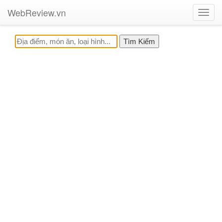
WebReview.vn
Toggl
navig