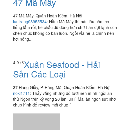
47 Mã Mây
47 Mã Mây, Quận Hoàn Kiếm, Hà Nội
luutrang98955534
:
Nầm Mã Mây thì bán lâu năm có
tiếng lắm rồi, hè chắc đỡ đông hơn chứ t ăn đợt lạnh còn
chen chúc không có bàn luôn. Ngồi vỉa hè là chính nên
hơi nóng...
Xuân Seafood - Hải
4.9
/ 5
Sản Các Loại
37 Hàng Giầy, P. Hàng Mã, Quận Hoàn Kiếm, Hà Nội
noki1711
:
Thấy vắng nhưng đồ tươi nên mình ngồi ăn
thử Ngon trên kỳ vọng 20 lần lun í. Mãi ăn ngon sựt nhớ
chụp hình để review mới chụp í