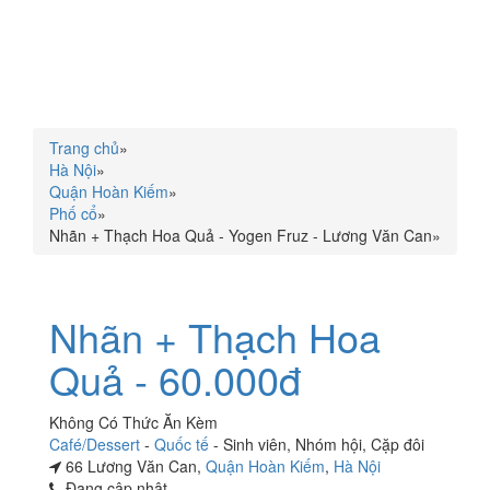
Trang chủ
»
Hà Nội
»
Quận Hoàn Kiếm
»
Phố cổ
»
Nhãn + Thạch Hoa Quả - Yogen Fruz - Lương Văn Can
»
Nhãn + Thạch Hoa
Quả - 60.000đ
Không Có Thức Ăn Kèm
Café/Dessert
-
Quốc tế
-
Sinh viên
,
Nhóm hội
,
Cặp đôi
66 Lương Văn Can,
Quận Hoàn Kiếm
,
Hà Nội
Đang cập nhật