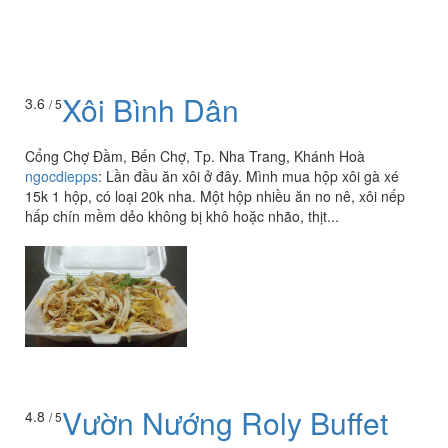
Xôi Bình Dân
3.6
/ 5
Cổng Chợ Đầm, Bến Chợ, Tp. Nha Trang, Khánh Hoà
ngocdiepps
:
Lần đầu ăn xôi ở đây. Mình mua hộp xôi gà xé
15k 1 hộp, có loại 20k nha. Một hộp nhiều ăn no nê, xôi nếp
hấp chín mềm dẻo không bị khô hoặc nhão, thịt...
Vườn Nướng Roly Buffet
4.8
/ 5