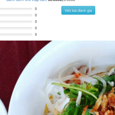
0
Viết bài đánh giá
0
0
0
0