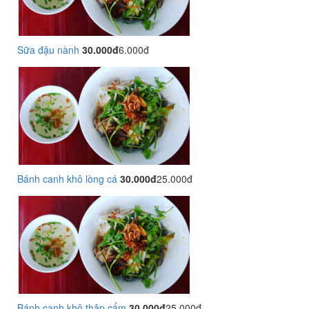
Sữa đậu nành
30.000đ
6.000đ
Bánh canh khô lòng cá
30.000đ
25.000đ
Bánh canh khô thập cẩm
30.000đ
25.000đ