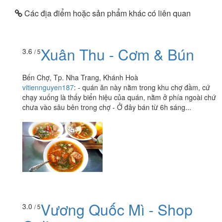
Các địa điểm hoặc sản phẩm khác có liên quan
Xuân Thu - Cơm & Bún
3.6
/ 5
Bến Chợ, Tp. Nha Trang, Khánh Hoà
vitiennguyen187
:
- quán ăn này nằm trong khu chợ đầm, cứ
chạy xuống là thấy biển hiệu của quán, nằm ở phía ngoài chứ
chưa vào sâu bên trong chợ - Ở đây bán từ 6h sáng...
Vương Quốc Mì - Shop
3.0
/ 5