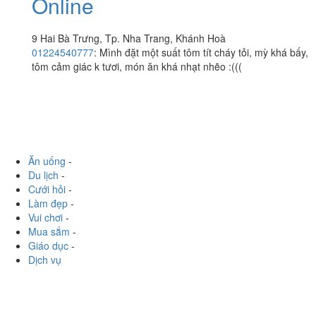
Online
9 Hai Bà Trưng, Tp. Nha Trang, Khánh Hoà
01224540777
:
Mình đặt một suất tôm tít cháy tỏi, mỳ khá bấy,
tôm cảm giác k tươi, món ăn khá nhạt nhẽo :(((
Ăn uống
-
Du lịch
-
Cưới hỏi
-
Làm đẹp
-
Vui chơi
-
Mua sắm
-
Giáo dục
-