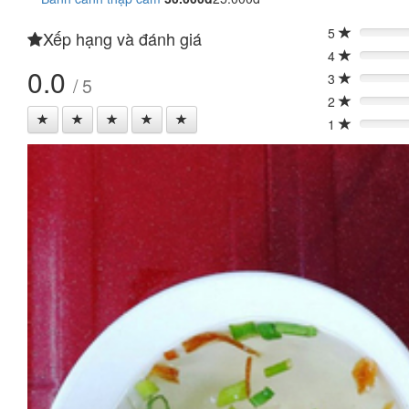
5
Xếp hạng và đánh giá
0%
4
0%
0.0
3
/ 5
0%
2
0%
1
0%