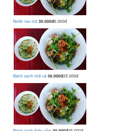
Nước rau má
30.000đ
6.000đ
Bánh canh chả cá
30.000đ
25.000đ
Bánh canh thập cẩm
30.000đ
25.000đ