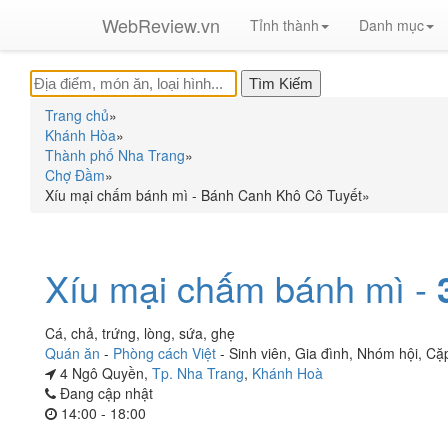
WebReview.vn
Tỉnh thành
Danh mục
Trang chủ
»
Khánh Hòa
»
Thành phố Nha Trang
»
Chợ Đầm
»
Xíu mại chấm bánh mì - Bánh Canh Khô Cô Tuyết
»
Xíu mại chấm bánh mì -
Cá, chả, trứng, lòng, sứa, ghẹ
Quán ăn
-
Phòng cách Việt
-
Sinh viên
,
Gia đình
,
Nhóm hội
,
Cặp
4 Ngô Quyền,
Tp. Nha Trang
,
Khánh Hoà
Đang cập nhật
14:00 - 18:00