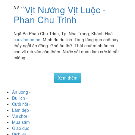
Vịt Nướng Vịt Luộc -
3.8
/ 5
Phan Chu Trinh
Ngã Ba Phan Chu Trinh, Tp. Nha Trang, Khánh Hoà
cuuvihothotho
:
Mình đu du lịch. Tàng tàng qua chỗ này
thấy ngồi ăn đông. Ghé ăn thử. Thật chứ mình ăn cả
con vịt mà vẫn còn thèm. Nước sốt quán làm cực kì bắt
miệng....
Xem thêm
Ăn uống
-
Du lịch
-
Cưới hỏi
-
Làm đẹp
-
Vui chơi
-
Mua sắm
-
Giáo dục
-
Dịch vụ