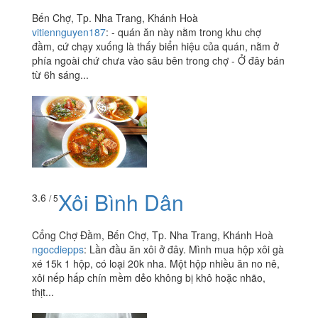
Bến Chợ, Tp. Nha Trang, Khánh Hoà
vitiennguyen187
:
- quán ăn này nằm trong khu chợ
đầm, cứ chạy xuống là thấy biển hiệu của quán, nằm ở
phía ngoài chứ chưa vào sâu bên trong chợ - Ở đây bán
từ 6h sáng...
Xôi Bình Dân
3.6
/ 5
Cổng Chợ Đầm, Bến Chợ, Tp. Nha Trang, Khánh Hoà
ngocdiepps
:
Lần đầu ăn xôi ở đây. Mình mua hộp xôi gà
xé 15k 1 hộp, có loại 20k nha. Một hộp nhiều ăn no nê,
xôi nếp hấp chín mềm dẻo không bị khô hoặc nhão,
thịt...