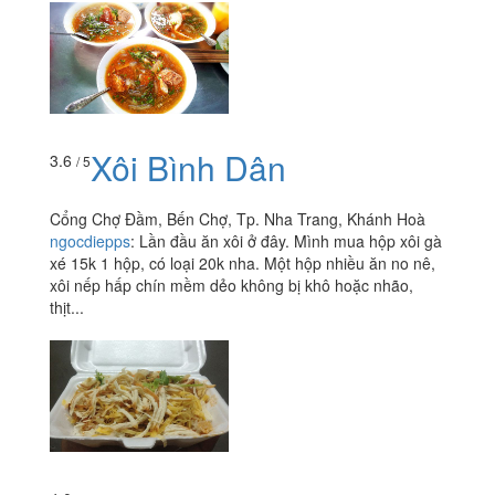
Xôi Bình Dân
3.6
/ 5
Cổng Chợ Đầm, Bến Chợ, Tp. Nha Trang, Khánh Hoà
ngocdiepps
:
Lần đầu ăn xôi ở đây. Mình mua hộp xôi gà
xé 15k 1 hộp, có loại 20k nha. Một hộp nhiều ăn no nê,
xôi nếp hấp chín mềm dẻo không bị khô hoặc nhão,
thịt...