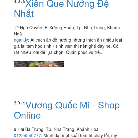
Xiên Que Nướng Đệ
4.0
/ 5
Nhất
12 Ngô Quyền, P. Xương Huân, Tp. Nha Trang, Khánh
Hoà
ngan.ly
:
Ai thích ăn đồ nướng nhưng thích ăn nhiều loại
giá lại tầm học sinh - sinh viên thì nên ghé đây nè. Có
rất nhiều loại để lựa chọn. Quán phục vụ trễ...
Vương Quốc Mì - Shop
3.0
/ 5
Online
9 Hai Bà Trưng, Tp. Nha Trang, Khánh Hoà
01224540777
:
Mình đặt một suất tôm tít cháy tỏi, mỳ