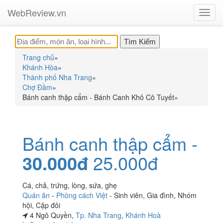
WebReview.vn
Toggl
navig
Trang chủ
»
Khánh Hòa
»
Thành phố Nha Trang
»
Chợ Đầm
»
Bánh canh thập cẩm - Bánh Canh Khô Cô Tuyết
»
Bánh canh thập cẩm -
30.000đ
25.000đ
Cá, chả, trứng, lòng, sứa, ghẹ
Quán ăn
-
Phòng cách Việt
-
Sinh viên
,
Gia đình
,
Nhóm
hội
,
Cặp đôi
4 Ngô Quyền,
Tp. Nha Trang
,
Khánh Hoà