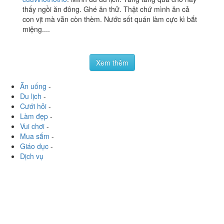
Phan Chu Trinh
Ngã Ba Phan Chu Trinh, Tp. Nha Trang, Khánh Hoà
cuuvihothotho
:
Mình đu du lịch. Tàng tàng qua chỗ này
thấy ngồi ăn đông. Ghé ăn thử. Thật chứ mình ăn cả
con vịt mà vẫn còn thèm. Nước sốt quán làm cực kì bắt
miệng....
Xem thêm
Ăn uống
-
Du lịch
-
Cưới hỏi
-
Làm đẹp
-
Vui chơi
-
Mua sắm
-
Giáo dục
-
Dịch vụ