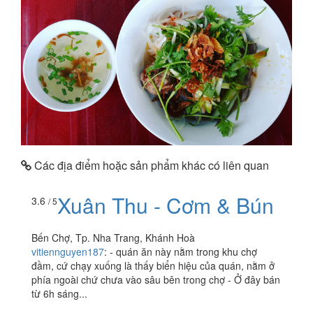
Các địa điểm hoặc sản phẩm khác có liên quan
Xuân Thu - Cơm & Bún
3.6
/ 5
Bến Chợ, Tp. Nha Trang, Khánh Hoà
vitiennguyen187
:
- quán ăn này nằm trong khu chợ
đầm, cứ chạy xuống là thấy biển hiệu của quán, nằm ở
phía ngoài chứ chưa vào sâu bên trong chợ - Ở đây bán
từ 6h sáng...