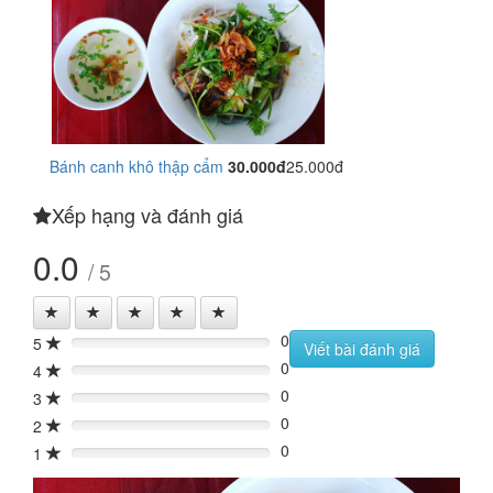
Bánh canh khô thập cẩm
30.000đ
25.000đ
Xếp hạng và đánh giá
0.0
/ 5
0
5
0%
Viết bài đánh giá
0
4
0%
0
3
0%
0
2
0%
0
1
0%