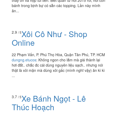
thấy ổn và hợp túi tiền. Biết quán từ hồi 2015 rồi, hồi còn
bánh trong bịnh bự có sẵn các topping. Lần này mình
ăn...
Xôi Cô Như - Shop
2.9
/ 5
Online
22 Phạm Vấn, P. Phú Thọ Hòa, Quận Tân Phú, TP. HCM
dungng.etucos
:
Không ngon cho lắm mà giá thành lại
hơi đắt.. chắc đc cái dùng nguyên liệu sạch.. nhưng nói
thật là xôi mặn mà dùng xôi gấc (mình nghĩ vậy) ăn kì kì
...