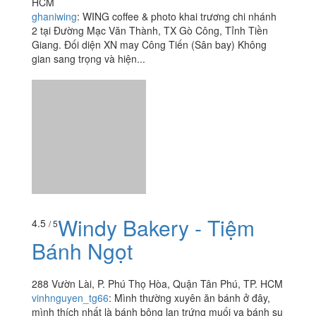
Wing Coffee & Photo
4.5
/ 5
17 Lê Thúc Hoạch, P. Phú Thọ Hòa, Quận Tân Phú, TP.
HCM
ghaniwing
:
WING coffee & photo khai trương chi nhánh
2 tại Đường Mạc Văn Thành, TX Gò Công, Tỉnh Tiền
Giang. Đối diện XN may Công Tiến (Sân bay) Không
gian sang trọng và hiện...
Windy Bakery - Tiệm
4.5
/ 5
Bánh Ngọt
288 Vườn Lài, P. Phú Thọ Hòa, Quận Tân Phú, TP. HCM
vinhnguyen_tg66
:
Mình thường xuyên ăn bánh ở đây,
mình thích nhất là bánh bông lan trứng muối va bánh su
sữa, ngon số z luôn (y), bánh quai vạt đậu xanh và bánh
mì ngọt nhân...