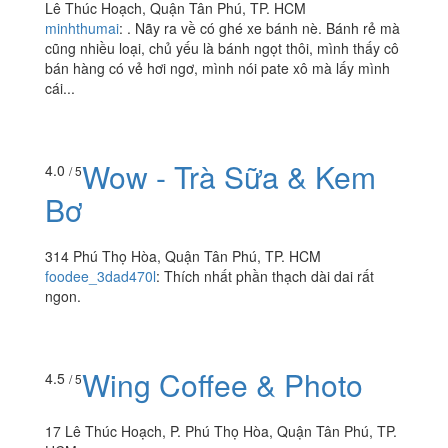
Xe Bánh Ngọt - Lê
3.7
/ 5
Thúc Hoạch
Lê Thúc Hoạch, Quận Tân Phú, TP. HCM
minhthumai
:
. Nãy ra về có ghé xe bánh nè. Bánh rẻ mà
cũng nhiều loại, chủ yếu là bánh ngọt thôi, mình thấy cô
bán hàng có vẻ hơi ngơ, mình nói pate xô mà lấy mình
cái...
Wow - Trà Sữa & Kem
4.0
/ 5
Bơ
314 Phú Thọ Hòa, Quận Tân Phú, TP. HCM
foodee_3dad470l
:
Thích nhất phần thạch dài dai rất
ngon.