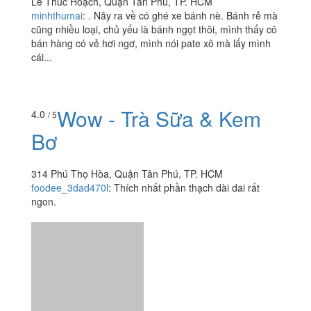
Lê Thúc Hoạch, Quận Tân Phú, TP. HCM
minhthumai
:
. Nãy ra về có ghé xe bánh nè. Bánh rẻ mà
cũng nhiều loại, chủ yếu là bánh ngọt thôi, mình thấy cô
bán hàng có vẻ hơi ngơ, mình nói pate xô mà lấy mình
cái...
Wow - Trà Sữa & Kem
4.0
/ 5
Bơ
314 Phú Thọ Hòa, Quận Tân Phú, TP. HCM
foodee_3dad470l
:
Thích nhất phần thạch dài dai rất
ngon.