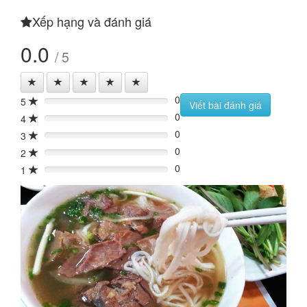
Xếp hạng và đánh giá
0.0
/ 5
0
5
0%
Viết bài đánh giá
0
4
0%
0
3
0%
0
2
0%
0
1
0%