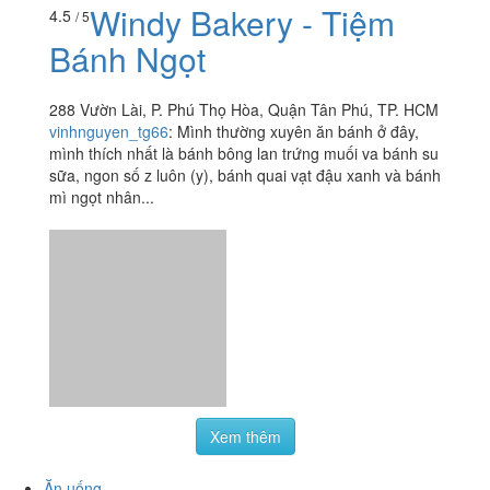
Windy Bakery - Tiệm
4.5
/ 5
Bánh Ngọt
288 Vườn Lài, P. Phú Thọ Hòa, Quận Tân Phú, TP. HCM
vinhnguyen_tg66
:
Mình thường xuyên ăn bánh ở đây,
mình thích nhất là bánh bông lan trứng muối va bánh su
sữa, ngon số z luôn (y), bánh quai vạt đậu xanh và bánh
mì ngọt nhân...
Xem thêm
Ăn uống
-