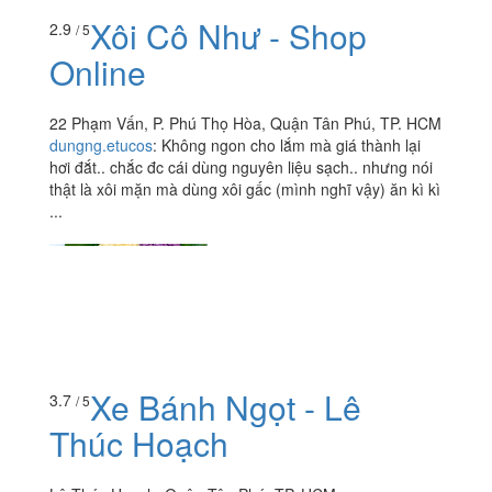
Xôi Cô Như - Shop
2.9
/ 5
Online
22 Phạm Vấn, P. Phú Thọ Hòa, Quận Tân Phú, TP. HCM
dungng.etucos
:
Không ngon cho lắm mà giá thành lại
hơi đắt.. chắc đc cái dùng nguyên liệu sạch.. nhưng nói
thật là xôi mặn mà dùng xôi gấc (mình nghĩ vậy) ăn kì kì
...
Xe Bánh Ngọt - Lê
3.7
/ 5
Thúc Hoạch