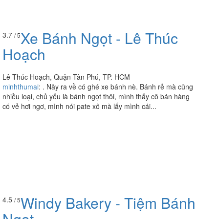
Xe Bánh Ngọt - Lê Thúc
3.7
/ 5
Hoạch
Lê Thúc Hoạch, Quận Tân Phú, TP. HCM
minhthumai
:
. Nãy ra về có ghé xe bánh nè. Bánh rẻ mà cũng
nhiều loại, chủ yếu là bánh ngọt thôi, mình thấy cô bán hàng
có vẻ hơi ngơ, mình nói pate xô mà lấy mình cái...
Windy Bakery - Tiệm Bánh
4.5
/ 5
Ngọt