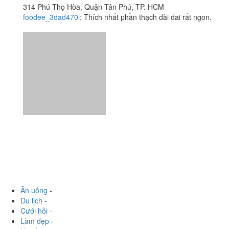
314 Phú Thọ Hòa, Quận Tân Phú, TP. HCM
foodee_3dad470l
:
Thích nhất phần thạch dài dai rất ngon.
Ăn uống
-
Du lịch
-
Cưới hỏi
-
Làm đẹp
-