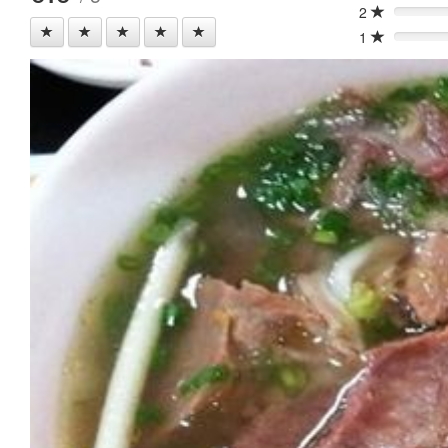
2
0%
1
0%