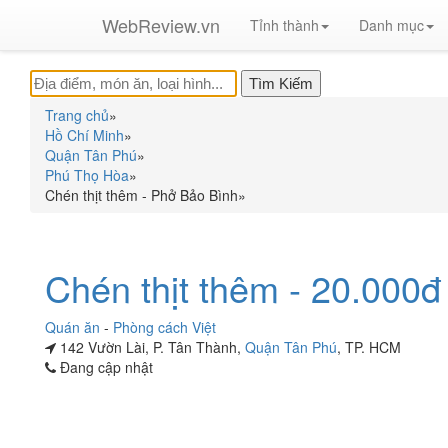
WebReview.vn
Tỉnh thành
Danh mục
Trang chủ
»
Hồ Chí Minh
»
Quận Tân Phú
»
Phú Thọ Hòa
»
Chén thịt thêm - Phở Bảo Bình
»
Chén thịt thêm - 20.000đ
Quán ăn
-
Phòng cách Việt
142 Vườn Lài, P. Tân Thành,
Quận Tân Phú
, TP. HCM
Đang cập nhật