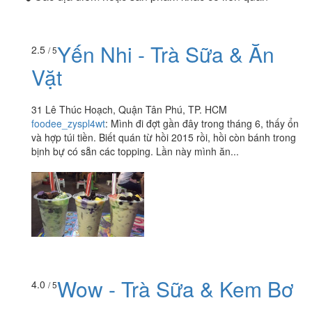
Yến Nhi - Trà Sữa & Ăn
2.5
/ 5
Vặt
31 Lê Thúc Hoạch, Quận Tân Phú, TP. HCM
foodee_zyspl4wt
:
Mình đi đợt gần đây trong tháng 6, thấy ổn
và hợp túi tiền. Biết quán từ hồi 2015 rồi, hồi còn bánh trong
bịnh bự có sẵn các topping. Lần này mình ăn...
Wow - Trà Sữa & Kem Bơ
4.0
/ 5