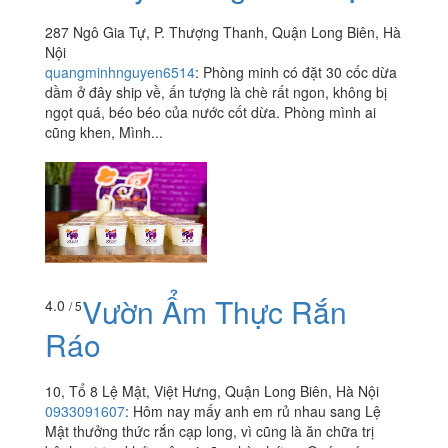
287 Ngô Gia Tự, P. Thượng Thanh, Quận Long Biên, Hà
Nội
quangminhnguyen6514
:
Phòng minh có đặt 30 cốc dừa
dầm ở đây ship về, ấn tượng là chè rất ngon, không bị
ngọt quá, béo béo của nước cốt dừa. Phòng mình ai
cũng khen, Mình...
Vườn Ẩm Thực Rắn
4.0
/ 5
Ráo
10, Tổ 8 Lệ Mật, Việt Hưng, Quận Long Biên, Hà Nội
0933091607
:
Hôm nay mấy anh em rủ nhau sang Lệ
Mật thưởng thức rắn cạp long, vì cũng là ăn chữa trị