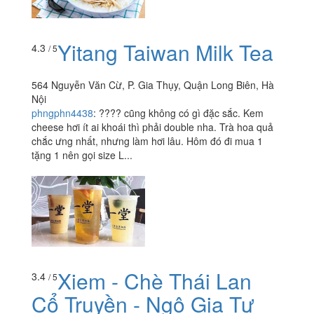
Yitang Taiwan Milk Tea
4.3
/ 5
564 Nguyễn Văn Cừ, P. Gia Thụy, Quận Long Biên, Hà
Nội
phngphn4438
:
???? cũng không có gì đặc sắc. Kem
cheese hơi ít ai khoái thì phải double nha. Trà hoa quả
chắc ưng nhất, nhưng làm hơi lâu. Hôm đó đi mua 1
tặng 1 nên gọi size L...
Xiem - Chè Thái Lan
3.4
/ 5
Cổ Truyền - Ngô Gia Tự