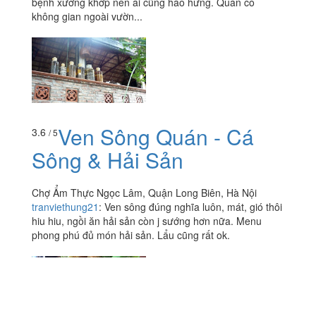
bệnh xương khớp nên ai cũng hào hứng. Quán có
không gian ngoài vườn...
Ven Sông Quán - Cá
3.6
/ 5
Sông & Hải Sản
Chợ Ẩm Thực Ngọc Lâm, Quận Long Biên, Hà Nội
tranviethung21
:
Ven sông đúng nghĩa luôn, mát, gió thôi
hiu hiu, ngồi ăn hải sản còn j sướng hơn nữa. Menu
phong phú đủ món hải sản. Lẩu cũng rất ok.