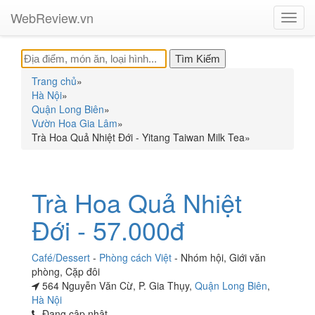
WebReview.vn
Toggl
navig
Trang chủ
»
Hà Nội
»
Quận Long Biên
»
Vườn Hoa Gia Lâm
»
Trà Hoa Quả Nhiệt Đới - Yitang Taiwan Milk Tea
»
Trà Hoa Quả Nhiệt
Đới - 57.000đ
Café/Dessert
-
Phòng cách Việt
-
Nhóm hội
,
Giới văn
phòng
,
Cặp đôi
564 Nguyễn Văn Cừ, P. Gia Thụy,
Quận Long Biên
,
Hà Nội
Đang cập nhật