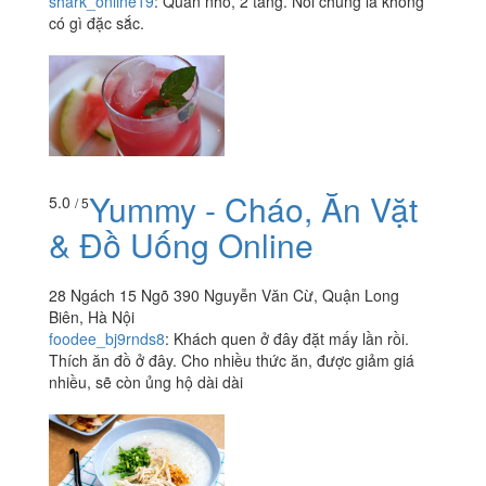
shark_online19
:
Quán nhỏ, 2 tầng. Nói chung là không
có gì đặc sắc.
Yummy - Cháo, Ăn Vặt
5.0
/ 5
& Đồ Uống Online
28 Ngách 15 Ngõ 390 Nguyễn Văn Cừ, Quận Long
Biên, Hà Nội
foodee_bj9rnds8
:
Khách quen ở đây đặt mấy lần rồi.
Thích ăn đồ ở đây. Cho nhiều thức ăn, được giảm giá
nhiều, sẽ còn ủng hộ dài dài