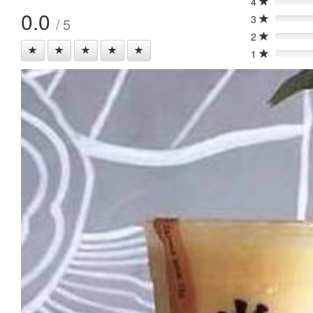
4
0%
0.0
3
/ 5
0%
2
0%
1
0%