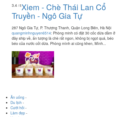
Xiem - Chè Thái Lan Cổ
3.4
/ 5
Truyền - Ngô Gia Tự
287 Ngô Gia Tự, P. Thượng Thanh, Quận Long Biên, Hà Nội
quangminhnguyen6514
:
Phòng minh có đặt 30 cốc dừa dầm ở
đây ship về, ấn tượng là chè rất ngon, không bị ngọt quá, béo
béo của nước cốt dừa. Phòng mình ai cũng khen, Mình...
Ăn uống
-
Du lịch
-
Cưới hỏi
-
Làm đẹp
-