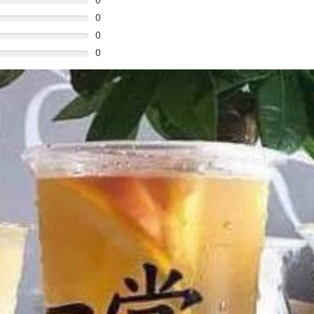
0
0
0