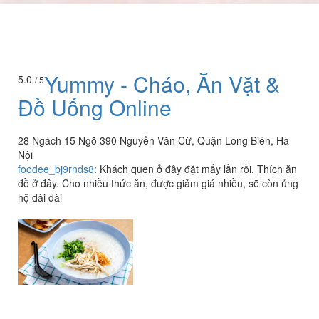
Yummy - Cháo, Ăn Vặt &
5.0
/ 5
Đồ Uống Online
28 Ngách 15 Ngõ 390 Nguyễn Văn Cừ, Quận Long Biên, Hà
Nội
foodee_bj9rnds8
:
Khách quen ở đây đặt mấy lần rồi. Thích ăn
đồ ở đây. Cho nhiều thức ăn, được giảm giá nhiều, sẽ còn ủng
hộ dài dài