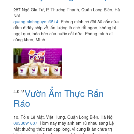
287 Ngô Gia Tự, P. Thượng Thanh, Quận Long Biên, Hà
Nội
quangminhnguyen6514
:
Phòng minh có đặt 30 cốc dừa
dầm ở đây ship về, ấn tượng là chè rất ngon, không bị
ngọt quá, béo béo của nước cốt dừa. Phòng mình ai
cũng khen, Mình...
Vườn Ẩm Thực Rắn
4.0
/ 5
Ráo
10, Tổ 8 Lệ Mật, Việt Hưng, Quận Long Biên, Hà Nội
0933091607
:
Hôm nay mấy anh em rủ nhau sang Lệ
Mật thưởng thức rắn cạp long, vì cũng là ăn chữa trị