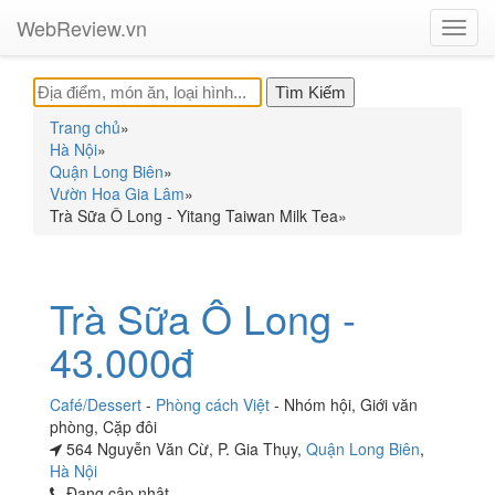
WebReview.vn
Toggl
navig
Trang chủ
»
Hà Nội
»
Quận Long Biên
»
Vườn Hoa Gia Lâm
»
Trà Sữa Ô Long - Yitang Taiwan Milk Tea
»
Trà Sữa Ô Long -
43.000đ
Café/Dessert
-
Phòng cách Việt
-
Nhóm hội
,
Giới văn
phòng
,
Cặp đôi
564 Nguyễn Văn Cừ, P. Gia Thụy,
Quận Long Biên
,
Hà Nội
Đang cập nhật