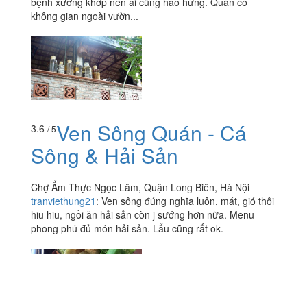
bệnh xương khớp nên ai cũng hào hứng. Quán có
không gian ngoài vườn...
Ven Sông Quán - Cá
3.6
/ 5
Sông & Hải Sản
Chợ Ẩm Thực Ngọc Lâm, Quận Long Biên, Hà Nội
tranviethung21
:
Ven sông đúng nghĩa luôn, mát, gió thôi
hiu hiu, ngồi ăn hải sản còn j sướng hơn nữa. Menu
phong phú đủ món hải sản. Lẩu cũng rất ok.