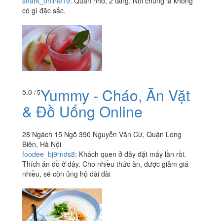
shark_online19
:
Quán nhỏ, 2 tầng. Nói chung là không
có gì đặc sắc.
Yummy - Cháo, Ăn Vặt
5.0
/ 5
& Đồ Uống Online
28 Ngách 15 Ngõ 390 Nguyễn Văn Cừ, Quận Long
Biên, Hà Nội
foodee_bj9rnds8
:
Khách quen ở đây đặt mấy lần rồi.
Thích ăn đồ ở đây. Cho nhiều thức ăn, được giảm giá
nhiều, sẽ còn ủng hộ dài dài