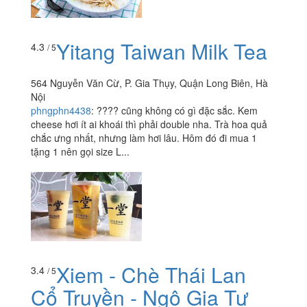
Yitang Taiwan Milk Tea
4.3
/ 5
564 Nguyễn Văn Cừ, P. Gia Thụy, Quận Long Biên, Hà
Nội
phngphn4438
:
???? cũng không có gì đặc sắc. Kem
cheese hơi ít ai khoái thì phải double nha. Trà hoa quả
chắc ưng nhất, nhưng làm hơi lâu. Hôm đó đi mua 1
tặng 1 nên gọi size L...
Xiem - Chè Thái Lan
3.4
/ 5
Cổ Truyền - Ngô Gia Tự