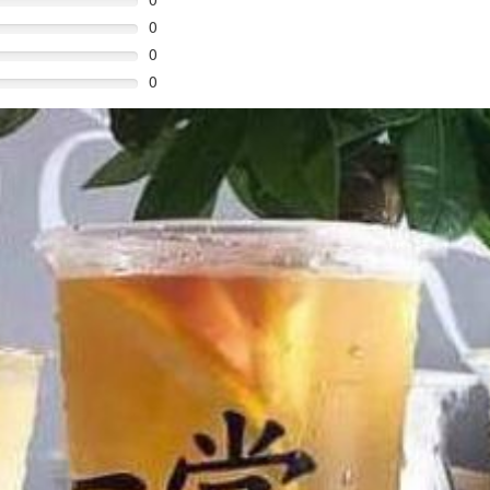
0
0
0