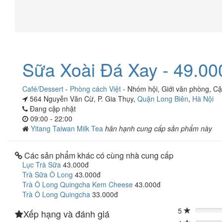
Sữa Xoài Đá Xay - 49.00
Café/Dessert
-
Phòng cách Việt
-
Nhóm hội
,
Giới văn phòng
,
Cặ
564 Nguyễn Văn Cừ, P. Gia Thụy,
Quận Long Biên
,
Hà Nội
Đang cập nhật
09:00 - 22:00
Yitang Taiwan Milk Tea
hân hạnh cung cấp sản phẩm này
Các sản phẩm khác có cùng nhà cung cấp
Lục Trà Sữa
43.000đ
Trà Sữa Ô Long
43.000đ
Trà Ô Long Quingcha Kem Cheese
43.000đ
Trà Ô Long Quingcha
33.000đ
5
Xếp hạng và đánh giá
0%