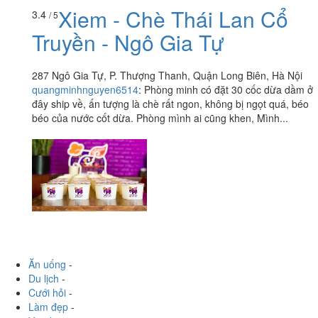
Xiem - Chè Thái Lan Cổ
3.4
/ 5
Truyền - Ngô Gia Tự
287 Ngô Gia Tự, P. Thượng Thanh, Quận Long Biên, Hà Nội
quangminhnguyen6514
:
Phòng minh có đặt 30 cốc dừa dầm ở
đây ship về, ấn tượng là chè rất ngon, không bị ngọt quá, béo
béo của nước cốt dừa. Phòng mình ai cũng khen, Mình...
Ăn uống
-
Du lịch
-
Cưới hỏi
-
Làm đẹp
-