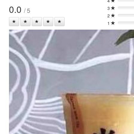
4
0%
0.0
3
/ 5
0%
2
0%
1
0%