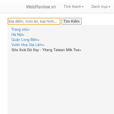
WebReview.vn
Tỉnh thành
Danh mục
Trang chủ
»
Hà Nội
»
Quận Long Biên
»
Vườn Hoa Gia Lâm
»
Sữa Xoài Đá Xay - Yitang Taiwan Milk Tea
»