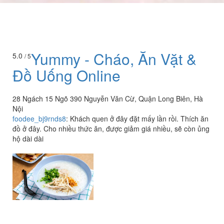
Yummy - Cháo, Ăn Vặt &
5.0
/ 5
Đồ Uống Online
28 Ngách 15 Ngõ 390 Nguyễn Văn Cừ, Quận Long Biên, Hà
Nội
foodee_bj9rnds8
:
Khách quen ở đây đặt mấy lần rồi. Thích ăn
đồ ở đây. Cho nhiều thức ăn, được giảm giá nhiều, sẽ còn ủng
hộ dài dài