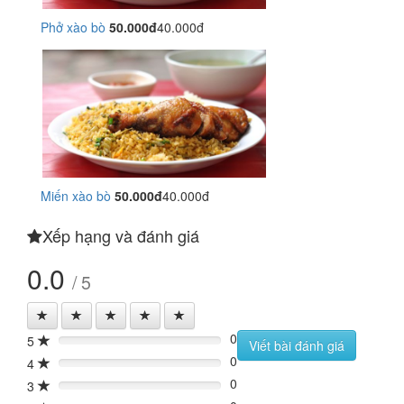
Phở xào bò
50.000đ
40.000đ
Miến xào bò
50.000đ
40.000đ
Xếp hạng và đánh giá
0.0
/ 5
0
5
0%
Viết bài đánh giá
0
4
0%
0
3
0%