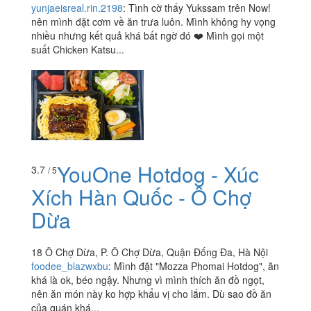
yunjaeisreal.rin.2198
:
Tình cờ thấy Yukssam trên Now!
nên mình đặt cơm về ăn trưa luôn. Mình không hy vọng
nhiều nhưng kết quả khá bất ngờ đó ❤️ Mình gọi một
suất Chicken Katsu...
YouOne Hotdog - Xúc
3.7
/ 5
Xích Hàn Quốc - Ô Chợ
Dừa
18 Ô Chợ Dừa, P. Ô Chợ Dừa, Quận Đống Đa, Hà Nội
foodee_blazwxbu
:
Mình đặt "Mozza Phomai Hotdog", ăn
khá là ok, béo ngậy. Nhưng vì mình thích ăn đồ ngọt,
nên ăn món này ko hợp khẩu vị cho lắm. Dù sao đồ ăn
của quán khá...