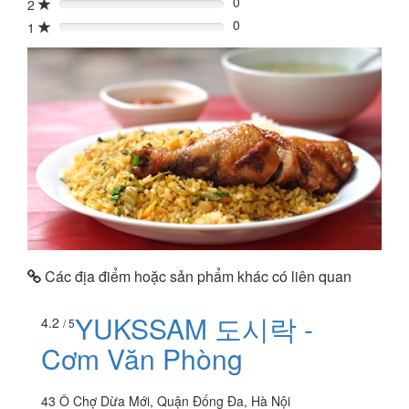
0
2
0%
0
1
0%
Các địa điểm hoặc sản phẩm khác có liên quan
YUKSSAM 도시락 -
4.2
/ 5
Cơm Văn Phòng
43 Ô Chợ Dừa Mới, Quận Đống Đa, Hà Nội