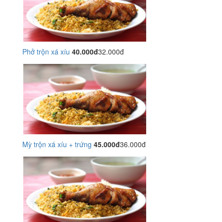
Phở trộn xá xíu
40.000đ
32.000đ
Mỳ trộn xá xíu + trứng
45.000đ
36.000đ