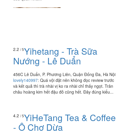
Yihetang - Trà Sữa
2.2
/ 5
Nướng - Lê Duẩn
456C Lê Duẩn, P. Phương Liên, Quận Đống Đa, Hà Nội
lovely140997
:
Quá vội đặt nên không đọc review trước
và kết quả thì trà nhài vị ko ra nhài chỉ thấy ngọt. Trân
châu hoàng kim hết đậu đỏ cũng hết. Đây đúng kiểu...
YiHeTang Tea & Coffee
4.2
/ 5
- Ô Chợ Dừa