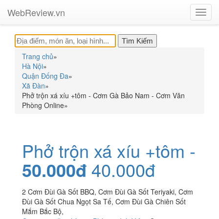
WebReview.vn
Toggl
navig
Trang chủ
»
Hà Nội
»
Quận Đống Đa
»
Xã Đàn
»
Phở trộn xá xíu +tôm - Cơm Gà Bảo Nam - Cơm Văn
Phòng Online
»
Phở trộn xá xíu +tôm -
50.000đ
40.000đ
2 Cơm Đùi Gà Sốt BBQ, Cơm Đùi Gà Sốt Teriyaki, Cơm
Đùi Gà Sốt Chua Ngọt Sa Tế, Cơm Đùi Gà Chiên Sốt
Mắm Bắc Bộ,