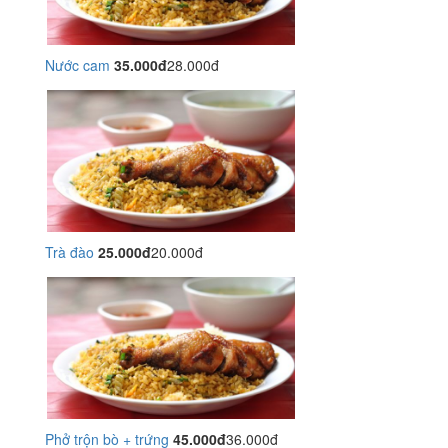
Nước cam
35.000đ
28.000đ
Trà đào
25.000đ
20.000đ
Phở trộn bò + trứng
45.000đ
36.000đ