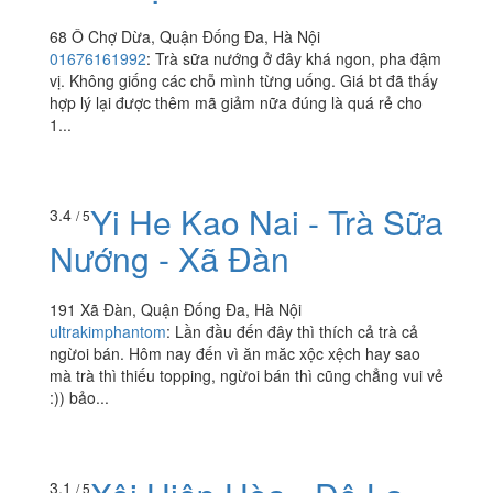
68 Ô Chợ Dừa, Quận Đống Đa, Hà Nội
01676161992
:
Trà sữa nướng ở đây khá ngon, pha đậm
vị. Không giống các chỗ mình từng uống. Giá bt đã thấy
hợp lý lại được thêm mã giảm nữa đúng là quá rẻ cho
1...
Yi He Kao Nai - Trà Sữa
3.4
/ 5
Nướng - Xã Đàn
191 Xã Đàn, Quận Đống Đa, Hà Nội
ultrakimphantom
:
Lần đầu đến đây thì thích cả trà cả
ngừoi bán. Hôm nay đến vì ăn măc xộc xệch hay sao
mà trà thì thiếu topping, ngừoi bán thì cũng chẳng vui vẻ
:)) bảo...
3.1
/ 5