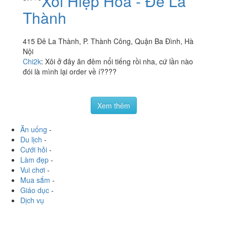
Xôi Hiệp Hòa - Đê La
Thành
415 Đê La Thành, P. Thành Công, Quận Ba Đình, Hà
Nội
Chi2k
:
Xôi ở đây ăn đêm nổi tiếng rồi nha, cứ lần nào
đói là mình lại order về í????
Xem thêm
Ăn uống
-
Du lịch
-
Cưới hỏi
-
Làm đẹp
-
Vui chơi
-
Mua sắm
-
Giáo dục
-
Dịch vụ