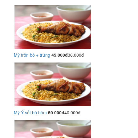
Mỳ trộn bò + trứng
45.000đ
36.000đ
Mỳ Ý sốt bò băm
50.000đ
40.000đ