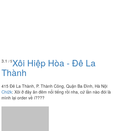
Xôi Hiệp Hòa - Đê La
3.1
/ 5
Thành
415 Đê La Thành, P. Thành Công, Quận Ba Đình, Hà Nội
Chi2k
:
Xôi ở đây ăn đêm nổi tiếng rồi nha, cứ lần nào đói là
mình lại order về í????