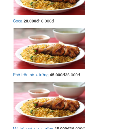
Coca
20.000đ
16.000đ
Phở trộn bò + trứng
45.000đ
36.000đ
Mỳ trộn xá xíu + trứng
45.000đ
36.000đ