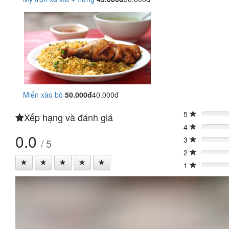
Miến xào bò
50.000đ
40.000đ
5
Xếp hạng và đánh giá
0%
4
0%
0.0
3
/ 5
0%
2
0%
1
0%