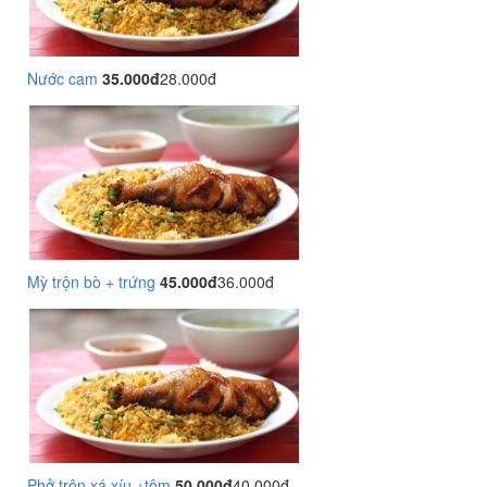
Nước cam
35.000đ
28.000đ
Mỳ trộn bò + trứng
45.000đ
36.000đ
Phở trộn xá xíu +tôm
50.000đ
40.000đ