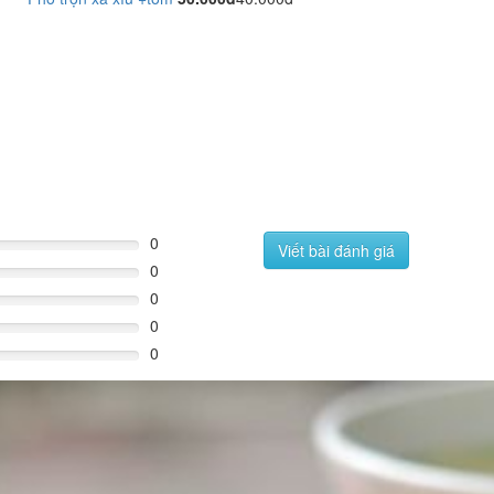
0
Viết bài đánh giá
0
0
0
0