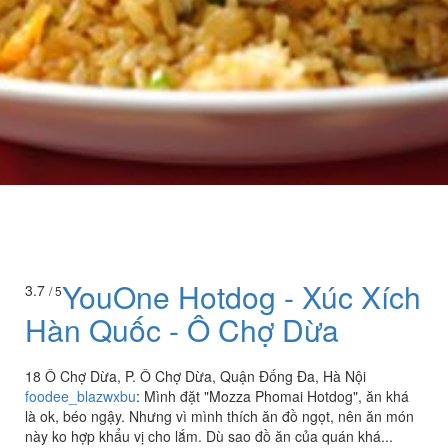
YouOne Hotdog - Xúc Xích
3.7
/ 5
Hàn Quốc - Ô Chợ Dừa
18 Ô Chợ Dừa, P. Ô Chợ Dừa, Quận Đống Đa, Hà Nội
foodee_blazwxbu
:
Mình đặt "Mozza Phomai Hotdog", ăn khá
là ok, béo ngậy. Nhưng vì mình thích ăn đồ ngọt, nên ăn món
này ko hợp khẩu vị cho lắm. Dù sao đồ ăn của quán khá...