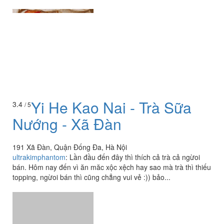
Yi He Kao Nai - Trà Sữa
3.4
/ 5
Nướng - Xã Đàn
191 Xã Đàn, Quận Đống Đa, Hà Nội
ultrakimphantom
:
Lần đầu đến đây thì thích cả trà cả ngừoi
bán. Hôm nay đến vì ăn măc xộc xệch hay sao mà trà thì thiếu
topping, ngừoi bán thì cũng chẳng vui vẻ :)) bảo...
Xem thêm