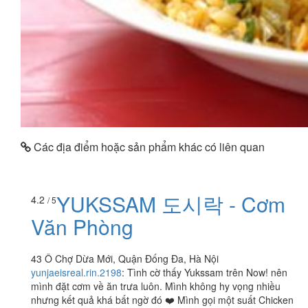
Các địa điểm hoặc sản phẩm khác có liên quan
YUKSSAM 도시락 - Cơm
4.2
/ 5
Văn Phòng
43 Ô Chợ Dừa Mới, Quận Đống Đa, Hà Nội
yunjaeisreal.rin.2198
:
Tình cờ thấy Yukssam trên Now! nên
mình đặt cơm về ăn trưa luôn. Mình không hy vọng nhiều
nhưng kết quả khá bất ngờ đó ❤️ Mình gọi một suất Chicken