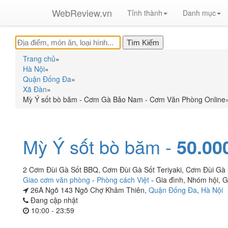
WebReview.vn
Tỉnh thành
Danh mục
Trang chủ
»
Hà Nội
»
Quận Đống Đa
»
Xã Đàn
»
Mỳ Ý sốt bò băm - Cơm Gà Bảo Nam - Cơm Văn Phòng Online
Mỳ Ý sốt bò băm -
50.00
2 Cơm Đùi Gà Sốt BBQ, Cơm Đùi Gà Sốt Teriyaki, Cơm Đùi Gà
Giao cơm văn phòng
-
Phòng cách Việt
-
Gia đình
,
Nhóm hội
,
G
26A Ngõ 143 Ngõ Chợ Khâm Thiên,
Quận Đống Đa
,
Hà Nội
Đang cập nhật
10:00 - 23:59