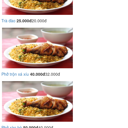
Trà đào
25.000đ
20.000đ
Phở trộn xá xíu
40.000đ
32.000đ
Phở xào bò
50.000đ
40.000đ