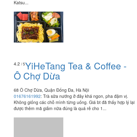
Katsu...
YiHeTang Tea & Coffee -
4.2
/ 5
Ô Chợ Dừa
68 Ô Chợ Dừa, Quận Đống Đa, Hà Nội
01676161992
:
Trà sữa nướng ở đây khá ngon, pha đậm vị.
Không giống các chỗ mình từng uống. Giá bt đã thấy hợp lý lại
được thêm mã giảm nữa đúng là quá rẻ cho 1...