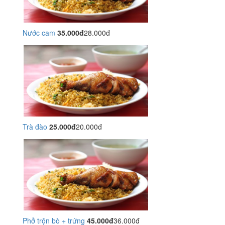
Nước cam
35.000đ
28.000đ
Trà đào
25.000đ
20.000đ
Phở trộn bò + trứng
45.000đ
36.000đ