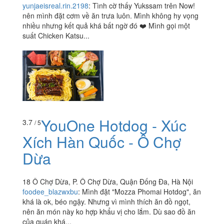
yunjaeisreal.rin.2198
:
Tình cờ thấy Yukssam trên Now!
nên mình đặt cơm về ăn trưa luôn. Mình không hy vọng
nhiều nhưng kết quả khá bất ngờ đó ❤️ Mình gọi một
suất Chicken Katsu...
YouOne Hotdog - Xúc
3.7
/ 5
Xích Hàn Quốc - Ô Chợ
Dừa
18 Ô Chợ Dừa, P. Ô Chợ Dừa, Quận Đống Đa, Hà Nội
foodee_blazwxbu
:
Mình đặt "Mozza Phomai Hotdog", ăn
khá là ok, béo ngậy. Nhưng vì mình thích ăn đồ ngọt,
nên ăn món này ko hợp khẩu vị cho lắm. Dù sao đồ ăn
của quán khá...