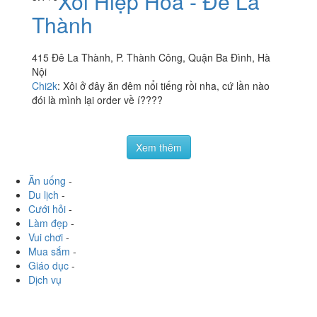
Xôi Hiệp Hòa - Đê La
Thành
415 Đê La Thành, P. Thành Công, Quận Ba Đình, Hà
Nội
Chi2k
:
Xôi ở đây ăn đêm nổi tiếng rồi nha, cứ lần nào
đói là mình lại order về í????
Xem thêm
Ăn uống
-
Du lịch
-
Cưới hỏi
-
Làm đẹp
-
Vui chơi
-
Mua sắm
-
Giáo dục
-
Dịch vụ