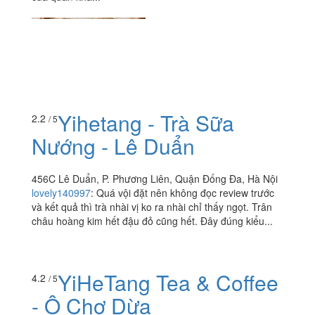
Yihetang - Trà Sữa
2.2
/ 5
Nướng - Lê Duẩn
456C Lê Duẩn, P. Phương Liên, Quận Đống Đa, Hà Nội
lovely140997
:
Quá vội đặt nên không đọc review trước
và kết quả thì trà nhài vị ko ra nhài chỉ thấy ngọt. Trân
châu hoàng kim hết đậu đỏ cũng hết. Đây đúng kiểu...
YiHeTang Tea & Coffee
4.2
/ 5
- Ô Chợ Dừa