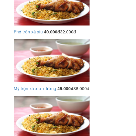
Phở trộn xá xíu
40.000đ
32.000đ
Mỳ trộn xá xíu + trứng
45.000đ
36.000đ