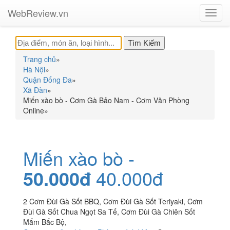
WebReview.vn
Toggl
navig
Trang chủ
»
Hà Nội
»
Quận Đống Đa
»
Xã Đàn
»
Miến xào bò - Cơm Gà Bảo Nam - Cơm Văn Phòng
Online
»
Miến xào bò -
50.000đ
40.000đ
2 Cơm Đùi Gà Sốt BBQ, Cơm Đùi Gà Sốt Teriyaki, Cơm
Đùi Gà Sốt Chua Ngọt Sa Tế, Cơm Đùi Gà Chiên Sốt
Mắm Bắc Bộ,