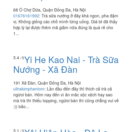
68 Ô Chợ Dừa, Quận Đống Đa, Hà Nội
01676161992
:
Trà sữa nướng ở đây khá ngon, pha đậm
vị. Không giống các chỗ mình từng uống. Giá bt đã thấy
hợp lý lại được thêm mã giảm nữa đúng là quá rẻ cho
1...
Yi He Kao Nai - Trà Sữa
3.4
/ 5
Nướng - Xã Đàn
191 Xã Đàn, Quận Đống Đa, Hà Nội
ultrakimphantom
:
Lần đầu đến đây thì thích cả trà cả
ngừoi bán. Hôm nay đến vì ăn măc xộc xệch hay sao
mà trà thì thiếu topping, ngừoi bán thì cũng chẳng vui vẻ
:)) bảo...
3.1
/ 5