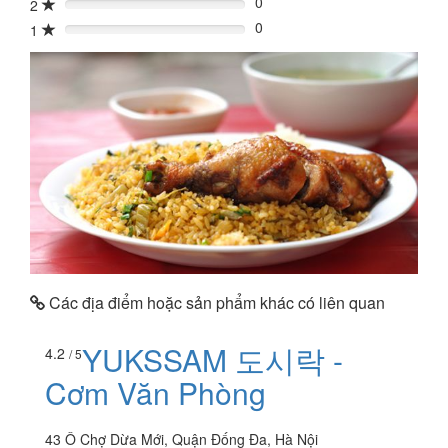
0
2
0%
0
1
0%
Các địa điểm hoặc sản phẩm khác có liên quan
YUKSSAM 도시락 -
4.2
/ 5
Cơm Văn Phòng
43 Ô Chợ Dừa Mới, Quận Đống Đa, Hà Nội