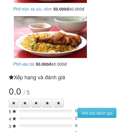
Phở trộn xá xíu +tôm
50.000đ
40.000đ
Phở xào bò
50.000đ
40.000đ
Xếp hạng và đánh giá
0.0
/ 5
0
5
0%
Viết bài đánh giá
0
4
0%
0
3
0%