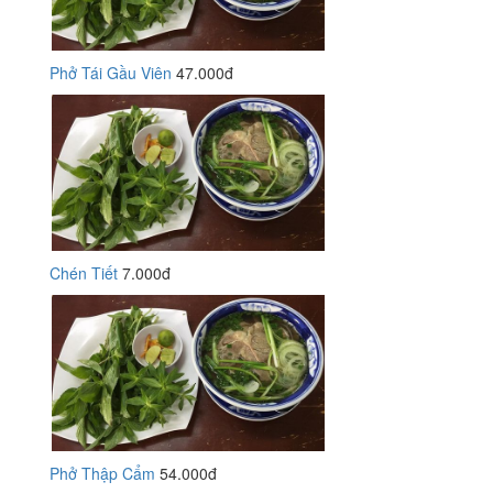
Phở Tái Gầu Viên
47.000đ
Chén Tiết
7.000đ
Phở Thập Cẩm
54.000đ