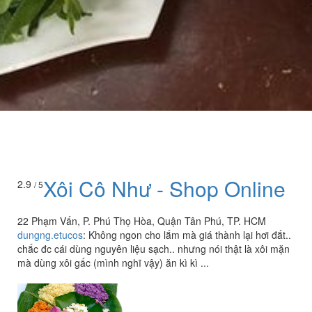
Xôi Cô Như - Shop Online
2.9
/ 5
22 Phạm Vấn, P. Phú Thọ Hòa, Quận Tân Phú, TP. HCM
dungng.etucos
:
Không ngon cho lắm mà giá thành lại hơi đắt..
chắc đc cái dùng nguyên liệu sạch.. nhưng nói thật là xôi mặn
mà dùng xôi gấc (mình nghĩ vậy) ăn kì kì ...