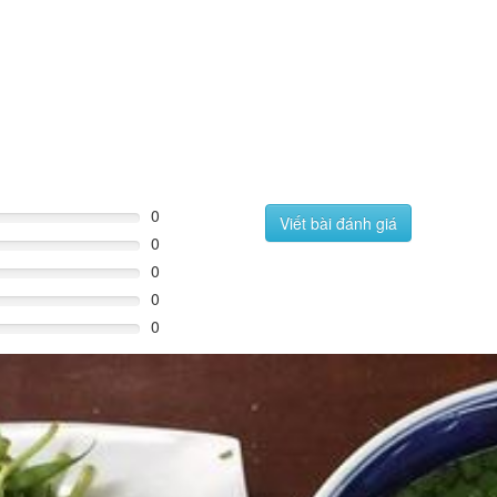
0
Viết bài đánh giá
0
0
0
0