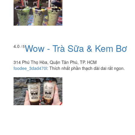
Wow - Trà Sữa & Kem Bơ
4.0
/ 5
314 Phú Thọ Hòa, Quận Tân Phú, TP. HCM
foodee_3dad470l
:
Thích nhất phần thạch dài dai rất ngon.