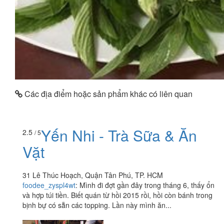
Các địa điểm hoặc sản phẩm khác có liên quan
Yến Nhi - Trà Sữa & Ăn
2.5
/ 5
Vặt
31 Lê Thúc Hoạch, Quận Tân Phú, TP. HCM
foodee_zyspl4wt
:
Mình đi đợt gần đây trong tháng 6, thấy ổn
và hợp túi tiền. Biết quán từ hồi 2015 rồi, hồi còn bánh trong
bịnh bự có sẵn các topping. Lần này mình ăn...