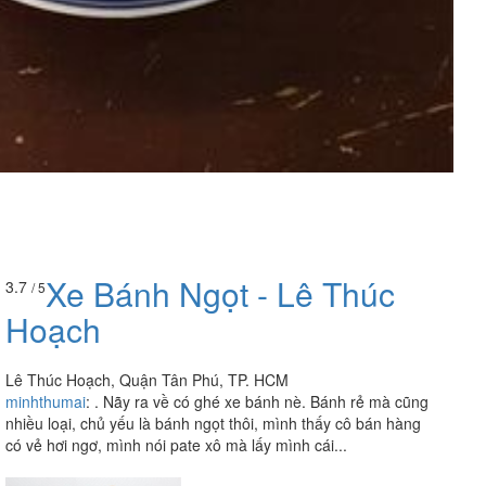
Xe Bánh Ngọt - Lê Thúc
3.7
/ 5
Hoạch
Lê Thúc Hoạch, Quận Tân Phú, TP. HCM
minhthumai
:
. Nãy ra về có ghé xe bánh nè. Bánh rẻ mà cũng
nhiều loại, chủ yếu là bánh ngọt thôi, mình thấy cô bán hàng
có vẻ hơi ngơ, mình nói pate xô mà lấy mình cái...