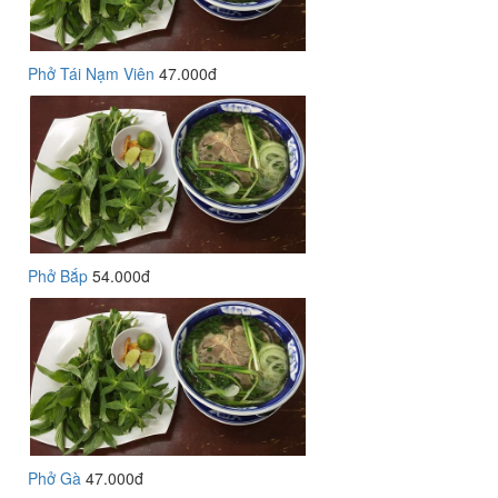
Phở Tái Nạm Viên
47.000đ
Phở Bắp
54.000đ
Phở Gà
47.000đ