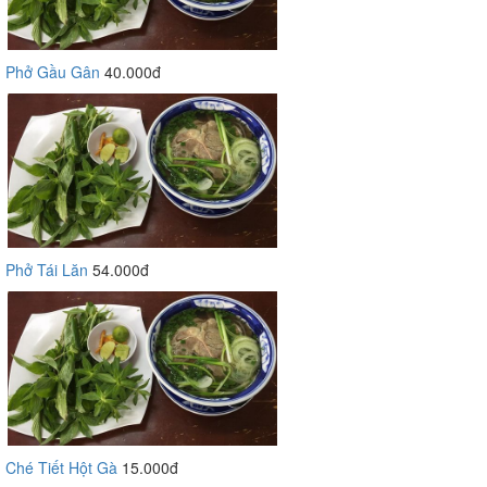
Phở Gầu Gân
40.000đ
Phở Tái Lăn
54.000đ
Ché Tiết Hột Gà
15.000đ