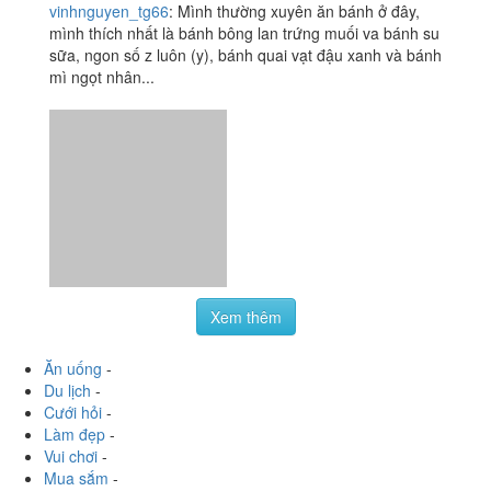
vinhnguyen_tg66
:
Mình thường xuyên ăn bánh ở đây,
mình thích nhất là bánh bông lan trứng muối va bánh su
sữa, ngon số z luôn (y), bánh quai vạt đậu xanh và bánh
mì ngọt nhân...
Xem thêm
Ăn uống
-
Du lịch
-
Cưới hỏi
-
Làm đẹp
-
Vui chơi
-
Mua sắm
-