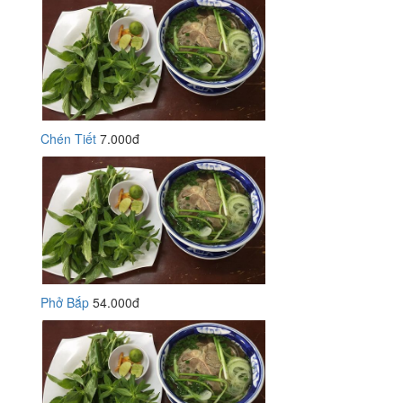
Chén Tiết
7.000đ
Phở Bắp
54.000đ