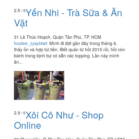
Yến Nhi - Trà Sữa & Ăn
2.5
/ 5
Vặt
31 Lê Thúc Hoạch, Quận Tân Phú, TP. HCM
foodee_zyspl4wt
:
Mình đi đợt gần đây trong tháng 6,
thấy ổn và hợp túi tiền. Biết quán từ hồi 2015 rồi, hồi còn
bánh trong bịnh bự có sẵn các topping. Lần này mình
ăn...
Xôi Cô Như - Shop
2.9
/ 5
Online