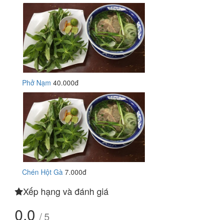
Phở Nạm
40.000đ
Chén Hột Gà
7.000đ
Xếp hạng và đánh giá
0.0
/ 5