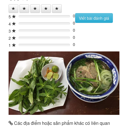
0
5
0%
Viết bài đánh giá
0
4
0%
0
3
0%
0
2
0%
0
1
0%
Các địa điểm hoặc sản phẩm khác có liên quan