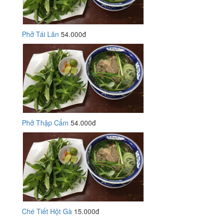
Phở Tái Lăn
54.000đ
Phở Thập Cẩm
54.000đ
Ché Tiết Hột Gà
15.000đ