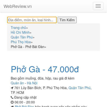
WebReview.vn
Toggl
navig
Trang chủ
»
Hồ Chí Minh
»
Quận Tân Phú
»
Phú Thọ Hòa
»
Phở Gà - Phở Bát Đàn
»
Phở Gà - 47.000đ
Bao gồm muỗng, đũa, hộp, rau giá đi kèm
Quán ăn
-
Hà Nội
761 Lũy Bán Bích, P. Phú Thọ Hòa,
Quận Tân Phú
,
TP. HCM
Đang cập nhật
06:00 - 20:00
Phở Bát Đàn
hân hạnh cung cấp sản phẩm này