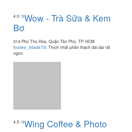
Wow - Trà Sữa & Kem
4.0
/ 5
Bơ
314 Phú Thọ Hòa, Quận Tân Phú, TP. HCM
foodee_3dad470l
:
Thích nhất phần thạch dài dai rất
ngon.
Wing Coffee & Photo
4.5
/ 5