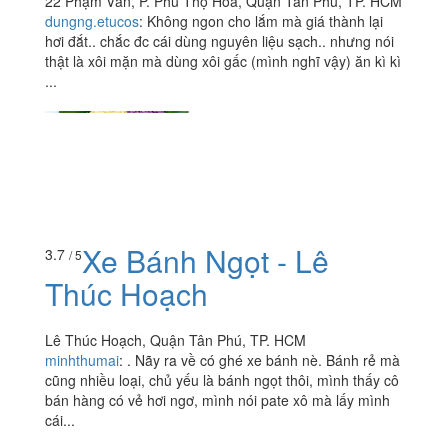
22 Phạm Vấn, P. Phú Thọ Hòa, Quận Tân Phú, TP. HCM
dungng.etucos
:
Không ngon cho lắm mà giá thành lại
hơi đắt.. chắc đc cái dùng nguyên liệu sạch.. nhưng nói
thật là xôi mặn mà dùng xôi gấc (mình nghĩ vậy) ăn kì kì
...
Xe Bánh Ngọt - Lê
3.7
/ 5
Thúc Hoạch
Lê Thúc Hoạch, Quận Tân Phú, TP. HCM
minhthumai
:
. Nãy ra về có ghé xe bánh nè. Bánh rẻ mà
cũng nhiều loại, chủ yếu là bánh ngọt thôi, mình thấy cô
bán hàng có vẻ hơi ngơ, mình nói pate xô mà lấy mình
cái...