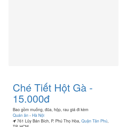
Ché Tiết Hột Gà -
15.000đ
Bao gồm muỗng, đũa, hộp, rau giá đi kèm
Quán ăn
-
Hà Nội
761 Lũy Bán Bích, P. Phú Thọ Hòa,
Quận Tân Phú
,
TP. HCM