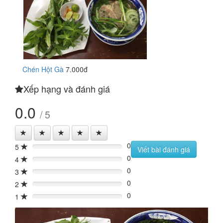
Chén Hột Gà
7.000đ
Xếp hạng và đánh giá
0.0
/ 5
0
5
0%
Viết bài đánh giá
0
4
0%
0
3
0%
0
2
0%
0
1
0%