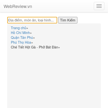
WebReview.vn
Toggl
navig
Trang chủ
»
Hồ Chí Minh
»
Quận Tân Phú
»
Phú Thọ Hòa
»
Ché Tiết Hột Gà - Phở Bát Đàn
»