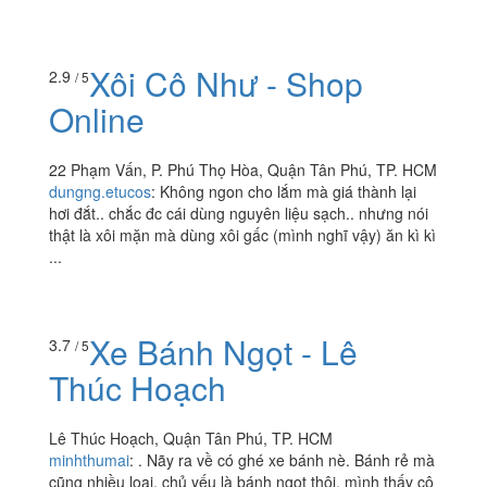
Xôi Cô Như - Shop
2.9
/ 5
Online
22 Phạm Vấn, P. Phú Thọ Hòa, Quận Tân Phú, TP. HCM
dungng.etucos
:
Không ngon cho lắm mà giá thành lại
hơi đắt.. chắc đc cái dùng nguyên liệu sạch.. nhưng nói
thật là xôi mặn mà dùng xôi gấc (mình nghĩ vậy) ăn kì kì
...
Xe Bánh Ngọt - Lê
3.7
/ 5
Thúc Hoạch
Lê Thúc Hoạch, Quận Tân Phú, TP. HCM
minhthumai
:
. Nãy ra về có ghé xe bánh nè. Bánh rẻ mà
cũng nhiều loại, chủ yếu là bánh ngọt thôi, mình thấy cô