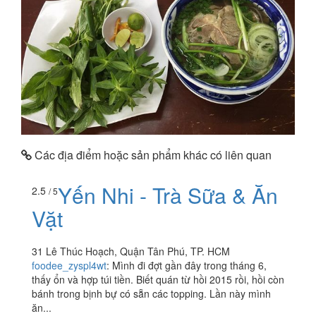
Các địa điểm hoặc sản phẩm khác có liên quan
Yến Nhi - Trà Sữa & Ăn
2.5
/ 5
Vặt
31 Lê Thúc Hoạch, Quận Tân Phú, TP. HCM
foodee_zyspl4wt
:
Mình đi đợt gần đây trong tháng 6,
thấy ổn và hợp túi tiền. Biết quán từ hồi 2015 rồi, hồi còn
bánh trong bịnh bự có sẵn các topping. Lần này mình
ăn...