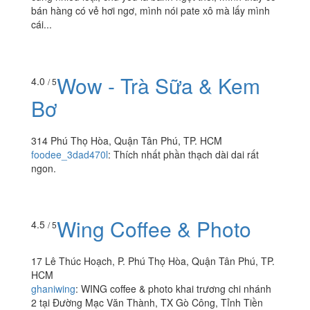
bán hàng có vẻ hơi ngơ, mình nói pate xô mà lấy mình
cái...
Wow - Trà Sữa & Kem
4.0
/ 5
Bơ
314 Phú Thọ Hòa, Quận Tân Phú, TP. HCM
foodee_3dad470l
:
Thích nhất phần thạch dài dai rất
ngon.
Wing Coffee & Photo
4.5
/ 5
17 Lê Thúc Hoạch, P. Phú Thọ Hòa, Quận Tân Phú, TP.
HCM
ghaniwing
:
WING coffee & photo khai trương chi nhánh
2 tại Đường Mạc Văn Thành, TX Gò Công, Tỉnh Tiền