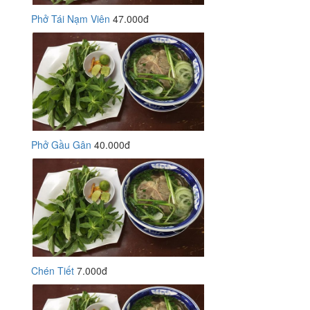
Phở Tái Nạm Viên
47.000đ
Phở Gầu Gân
40.000đ
Chén Tiết
7.000đ