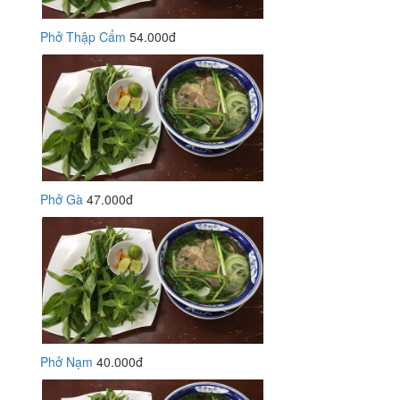
Phở Thập Cẩm
54.000đ
Phở Gà
47.000đ
Phở Nạm
40.000đ