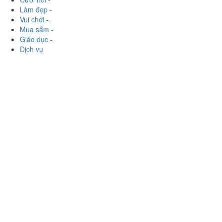
Ăn uống
-
Du lịch
-
Cưới hỏi
-
Làm đẹp
-
Vui chơi
-
Mua sắm
-
Giáo dục
-
Dịch vụ