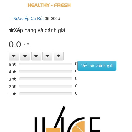
Nước Ép Cà Rốt
35.000đ
Xếp hạng và đánh giá
0.0
/ 5
0
5
0%
Viết bài đánh giá
0
4
0%
0
3
0%
0
2
0%
0
1
0%