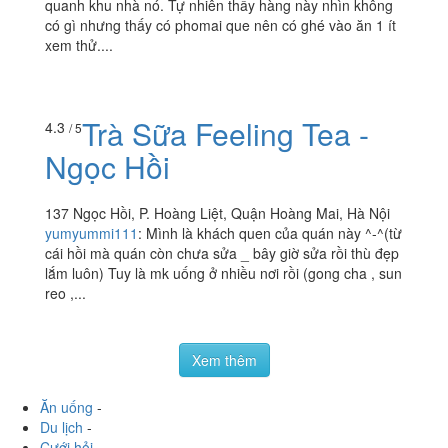
115 Giáp Bát (Đối Diện Tiểu học Giáp Bát), Quận Hoàng
Mai, Hà Nội
lubchngc
:
Chiều nay có việc đi lamg thang với con bạn
quanh khu nhà nó. Tự nhiên thấy hàng này nhìn không
có gì nhưng thấy có phomai que nên có ghé vào ăn 1 ít
xem thử....
Trà Sữa Feeling Tea -
4.3
/ 5
Ngọc Hồi
137 Ngọc Hồi, P. Hoàng Liệt, Quận Hoàng Mai, Hà Nội
yumyummi111
:
Mình là khách quen của quán này ^-^(từ
cái hồi mà quán còn chưa sửa _ bây giờ sửa rồi thù đẹp
lắm luôn) Tuy là mk uống ở nhiều nơi rồi (gong cha , sun
reo ,...
Xem thêm