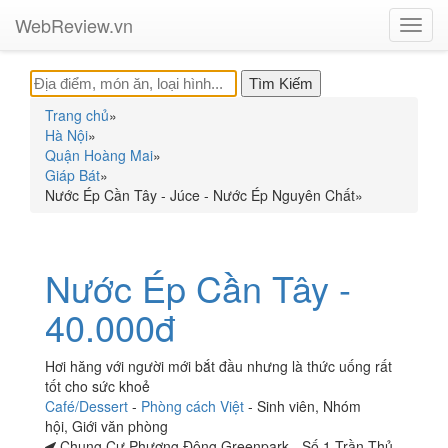
WebReview.vn
Toggl
navig
Trang chủ
»
Hà Nội
»
Quận Hoàng Mai
»
Giáp Bát
»
Nước Ép Cần Tây - Júce - Nước Ép Nguyên Chất
»
Nước Ép Cần Tây -
40.000đ
Hơi hăng với người mới bắt đầu nhưng là thức uống rất
tốt cho sức khoẻ
Café/Dessert
-
Phòng cách Việt
-
Sinh viên
,
Nhóm
hội
,
Giới văn phòng
Chung Cư Phương Đông Greenpark - Số 1 Trần Thủ