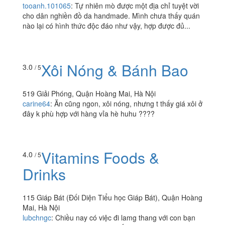
tooanh.101065
:
Tự nhiên mò được một địa chỉ tuyệt vời
cho dân nghiền đồ da handmade. Mình chưa thấy quán
nào lại có hình thức độc đáo như vậy, hợp được đủ...
Xôi Nóng & Bánh Bao
3.0
/ 5
519 Giải Phóng, Quận Hoàng Mai, Hà Nội
carine64
:
Ăn cũng ngon, xôi nóng, nhưng t thấy giá xôi ở
đây k phù hợp với hàng vỉa hè huhu ????
Vitamins Foods &
4.0
/ 5
Drinks