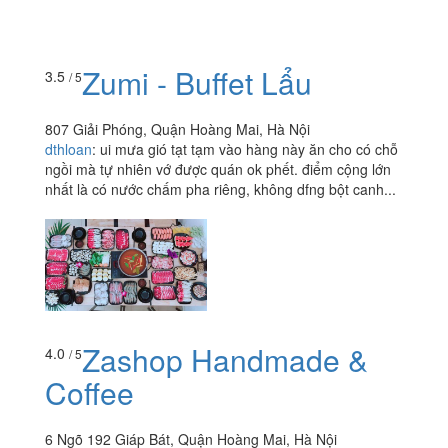
Zumi - Buffet Lẩu
3.5
/ 5
807 Giải Phóng, Quận Hoàng Mai, Hà Nội
dthloan
:
ui mưa gió tạt tạm vào hàng này ăn cho có chỗ
ngồi mà tự nhiên vớ được quán ok phết. điểm cộng lớn
nhất là có nước chấm pha riêng, không dfng bột canh...
Zashop Handmade &
4.0
/ 5
Coffee
6 Ngõ 192 Giáp Bát, Quận Hoàng Mai, Hà Nội