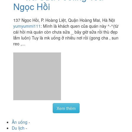
lubchngc
:
Chiều nay có việc đi lamg thang với con bạn
quanh khu nhà nó. Tự nhiên thấy hàng này nhìn không
có gì nhưng thấy có phomai que nên có ghé vào ăn 1 ít
xem thử....
Trà Sữa Feeling Tea -
4.3
/ 5
Ngọc Hồi
137 Ngọc Hồi, P. Hoàng Liệt, Quận Hoàng Mai, Hà Nội
yumyummi111
:
Mình là khách quen của quán này ^-^(từ
cái hồi mà quán còn chưa sửa _ bây giờ sửa rồi thù đẹp
lắm luôn) Tuy là mk uống ở nhiều nơi rồi (gong cha , sun
reo ,...
Xem thêm
Ăn uống
-
Du lịch
-