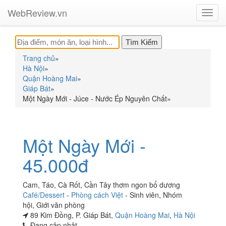
WebReview.vn
Toggl
navig
Trang chủ
»
Hà Nội
»
Quận Hoàng Mai
»
Giáp Bát
»
Một Ngày Mới - Júce - Nước Ép Nguyên Chất
»
Một Ngày Mới -
45.000đ
Cam, Táo, Cà Rốt, Cần Tây thơm ngon bổ dương
Café/Dessert
-
Phòng cách Việt
-
Sinh viên
,
Nhóm
hội
,
Giới văn phòng
89 Kim Đồng, P. Giáp Bát,
Quận Hoàng Mai
,
Hà Nội
Đang cập nhật