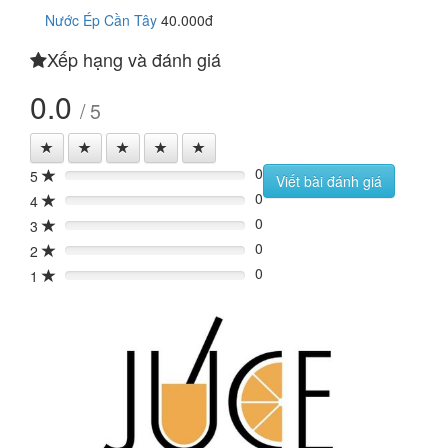
Nước Ép Cần Tây
40.000đ
Xếp hạng và đánh giá
0.0
/ 5
0
5
0%
Viết bài đánh giá
0
4
0%
0
3
0%
0
2
0%
0
1
0%