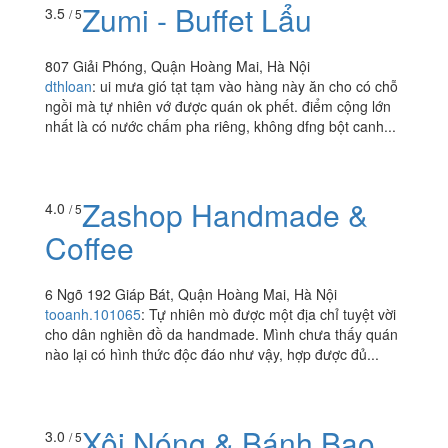
Zumi - Buffet Lẩu
3.5
/ 5
807 Giải Phóng, Quận Hoàng Mai, Hà Nội
dthloan
:
ui mưa gió tạt tạm vào hàng này ăn cho có chỗ
ngồi mà tự nhiên vớ được quán ok phết. điểm cộng lớn
nhất là có nước chấm pha riêng, không dfng bột canh...
Zashop Handmade &
4.0
/ 5
Coffee
6 Ngõ 192 Giáp Bát, Quận Hoàng Mai, Hà Nội
tooanh.101065
:
Tự nhiên mò được một địa chỉ tuyệt vời
cho dân nghiền đồ da handmade. Mình chưa thấy quán
nào lại có hình thức độc đáo như vậy, hợp được đủ...