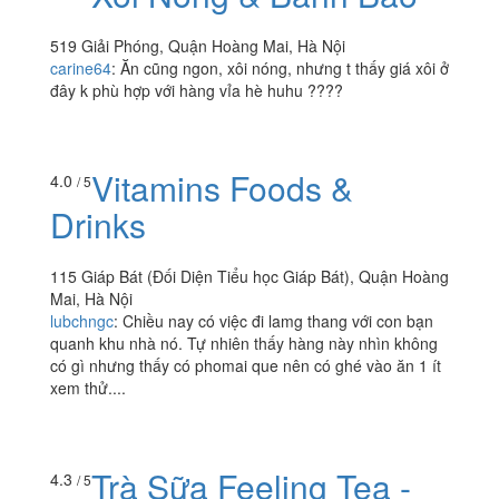
Xôi Nóng & Bánh Bao
3.0
/ 5
519 Giải Phóng, Quận Hoàng Mai, Hà Nội
carine64
:
Ăn cũng ngon, xôi nóng, nhưng t thấy giá xôi ở
đây k phù hợp với hàng vỉa hè huhu ????
Vitamins Foods &
4.0
/ 5
Drinks
115 Giáp Bát (Đối Diện Tiểu học Giáp Bát), Quận Hoàng
Mai, Hà Nội