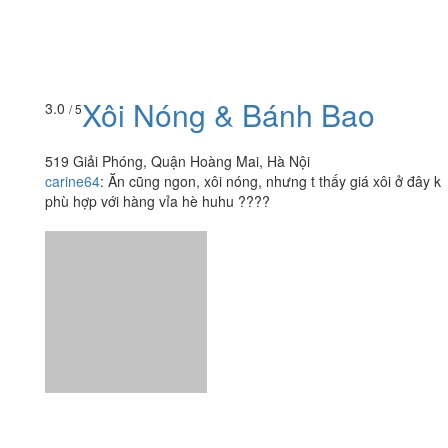
Xôi Nóng & Bánh Bao
3.0
/ 5
519 Giải Phóng, Quận Hoàng Mai, Hà Nội
carine64
:
Ăn cũng ngon, xôi nóng, nhưng t thấy giá xôi ở đây k
phù hợp với hàng vỉa hè huhu ????
Ăn uống
-
Du lịch
-
Cưới hỏi
-
Làm đẹp
-
Vui chơi
-
Mua sắm
-