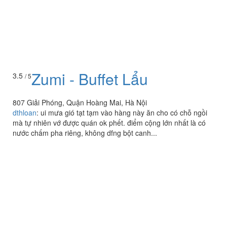
Zumi - Buffet Lẩu
3.5
/ 5
807 Giải Phóng, Quận Hoàng Mai, Hà Nội
dthloan
:
ui mưa gió tạt tạm vào hàng này ăn cho có chỗ ngồi
mà tự nhiên vớ được quán ok phết. điểm cộng lớn nhất là có
nước chấm pha riêng, không dfng bột canh...