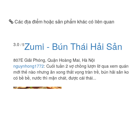
Các địa điểm hoặc sản phẩm khác có liên quan
Zumi - Bún Thái Hải Sản
3.0
/ 5
807E Giải Phóng, Quận Hoàng Mai, Hà Nội
nguynhong1772
:
Cuối tuần 2 vợ chồng lượn lờ qua xem quán
mới thế nào nhưng ăn xong thất vọng tràn trề, bún hải sản ko
có bề bề, nước thì mặn chát, được cái thái...