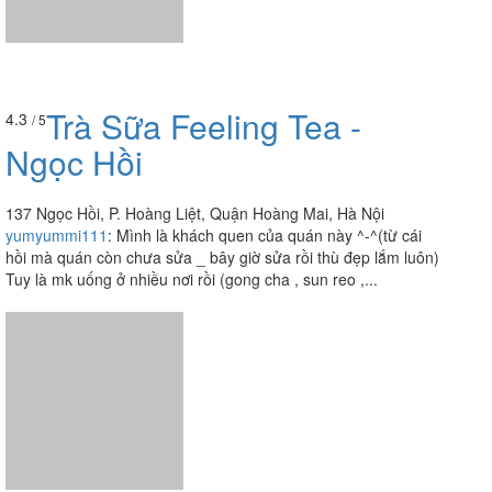
Trà Sữa Feeling Tea -
4.3
/ 5
Ngọc Hồi
137 Ngọc Hồi, P. Hoàng Liệt, Quận Hoàng Mai, Hà Nội
yumyummi111
:
Mình là khách quen của quán này ^-^(từ cái
hồi mà quán còn chưa sửa _ bây giờ sửa rồi thù đẹp lắm luôn)
Tuy là mk uống ở nhiều nơi rồi (gong cha , sun reo ,...