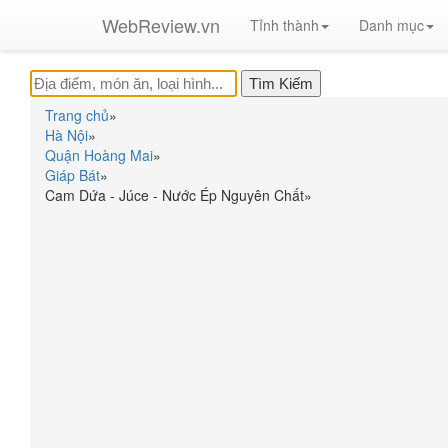
WebReview.vn
Tỉnh thành
Danh mục
Trang chủ
»
Hà Nội
»
Quận Hoàng Mai
»
Giáp Bát
»
Cam Dứa - Júce - Nước Ép Nguyên Chất
»