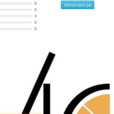
0
Viết bài đánh giá
0
0
0
0