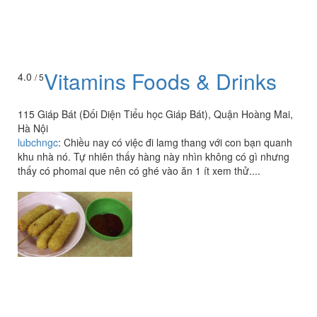
Vitamins Foods & Drinks
4.0
/ 5
115 Giáp Bát (Đối Diện Tiểu học Giáp Bát), Quận Hoàng Mai,
Hà Nội
lubchngc
:
Chiều nay có việc đi lamg thang với con bạn quanh
khu nhà nó. Tự nhiên thấy hàng này nhìn không có gì nhưng
thấy có phomai que nên có ghé vào ăn 1 ít xem thử....
Xem thêm