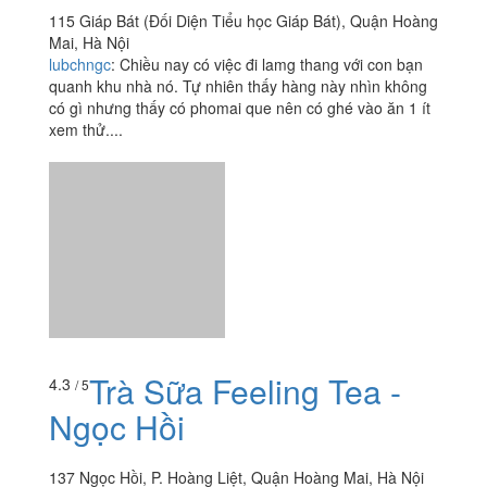
Trà Sữa Feeling Tea -
4.3
/ 5
Ngọc Hồi
137 Ngọc Hồi, P. Hoàng Liệt, Quận Hoàng Mai, Hà Nội
yumyummi111
:
Mình là khách quen của quán này ^-^(từ
cái hồi mà quán còn chưa sửa _ bây giờ sửa rồi thù đẹp
lắm luôn) Tuy là mk uống ở nhiều nơi rồi (gong cha , sun
reo ,...
Xem thêm