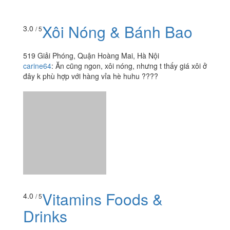
Xôi Nóng & Bánh Bao
3.0
/ 5
519 Giải Phóng, Quận Hoàng Mai, Hà Nội
carine64
:
Ăn cũng ngon, xôi nóng, nhưng t thấy giá xôi ở
đây k phù hợp với hàng vỉa hè huhu ????
Vitamins Foods &
4.0
/ 5
Drinks
115 Giáp Bát (Đối Diện Tiểu học Giáp Bát), Quận Hoàng
Mai, Hà Nội
lubchngc
:
Chiều nay có việc đi lamg thang với con bạn
quanh khu nhà nó. Tự nhiên thấy hàng này nhìn không
có gì nhưng thấy có phomai que nên có ghé vào ăn 1 ít
xem thử....