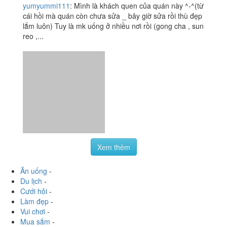
Ăn uống
-
Du lịch
-
Cưới hỏi
-
Làm đẹp
-
Vui chơi
-
Mua sắm
-
Giáo dục
-
Dịch vụ