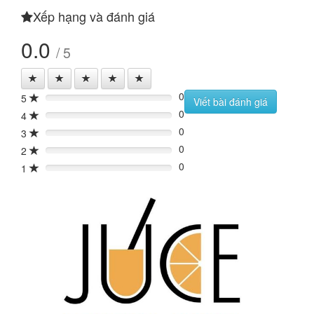
Xếp hạng và đánh giá
0.0
/ 5
0
5
0%
Viết bài đánh giá
0
4
0%
0
3
0%
0
2
0%
0
1
0%