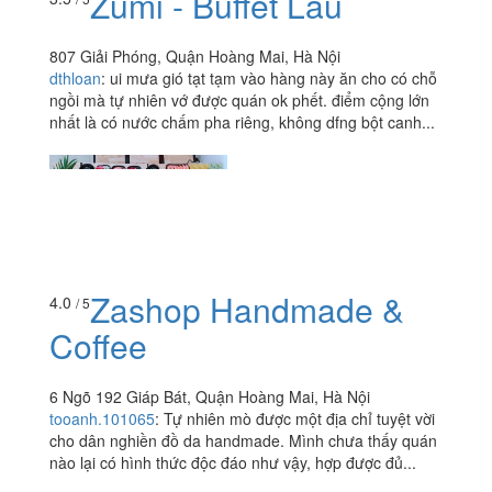
Zumi - Buffet Lẩu
807 Giải Phóng, Quận Hoàng Mai, Hà Nội
dthloan
:
ui mưa gió tạt tạm vào hàng này ăn cho có chỗ
ngồi mà tự nhiên vớ được quán ok phết. điểm cộng lớn
nhất là có nước chấm pha riêng, không dfng bột canh...
Zashop Handmade &
4.0
/ 5
Coffee
6 Ngõ 192 Giáp Bát, Quận Hoàng Mai, Hà Nội
tooanh.101065
:
Tự nhiên mò được một địa chỉ tuyệt vời
cho dân nghiền đồ da handmade. Mình chưa thấy quán
nào lại có hình thức độc đáo như vậy, hợp được đủ...