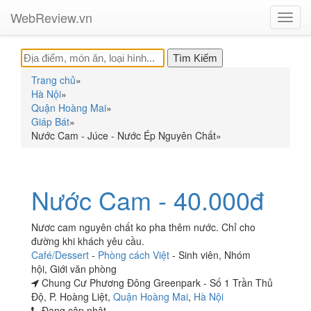
WebReview.vn
Toggl
navig
Trang chủ
»
Hà Nội
»
Quận Hoàng Mai
»
Giáp Bát
»
Nước Cam - Júce - Nước Ép Nguyên Chất
»
Nước Cam - 40.000đ
Nươc cam nguyên chất ko pha thêm nước. Chỉ cho
đường khi khách yêu cầu.
Café/Dessert
-
Phòng cách Việt
-
Sinh viên
,
Nhóm
hội
,
Giới văn phòng
Chung Cư Phương Đông Greenpark - Số 1 Trần Thủ
Độ, P. Hoàng Liệt,
Quận Hoàng Mai
,
Hà Nội
Đang cập nhật