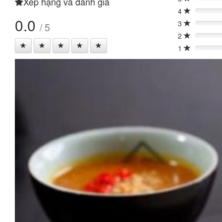
Xếp hạng và đánh giá
0%
4
0%
0.0
3
/ 5
0%
2
0%
1
0%