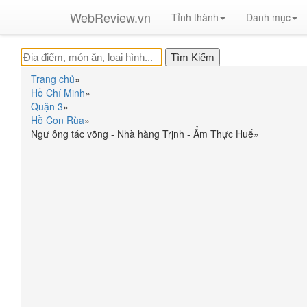
WebReview.vn
Tỉnh thành
Danh mục
Trang chủ
»
Hồ Chí Minh
»
Quận 3
»
Hồ Con Rùa
»
Ngư ông tác võng - Nhà hàng Trịnh - Ẩm Thực Huế
»