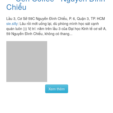
Ueh Coffee - Nguyễn Đình
3.5
/ 5
Chiểu
Lầu 3, Cơ Sở 59C Nguyễn Đình Chiểu, P. 6, Quận 3, TP. HCM
sie.silly
:
Lâu rồi mới uống lại, dù phòng mình học sát cạnh
quán luôn ))) Vị trí: nằm trên lầu 3 của Đại học Kinh tế cơ sở A,
59 Nguyễn Đình Chiểu, không có thang...
Xem thêm