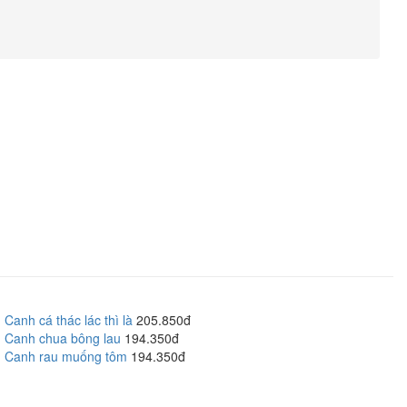
Canh cá thác lác thì là
205.850đ
Canh chua bông lau
194.350đ
Canh rau muống tôm
194.350đ