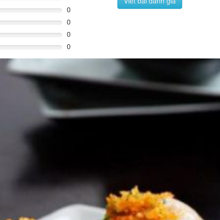
Viết bài đánh giá
0
0
0
0