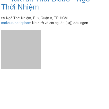
TukTuk Thai Bistro - Ngô
3.9
/ 5
Thời Nhiệm
29 Ngô Thời Nhiệm, P. 6, Quận 3, TP. HCM
makeupthanhphan
:
Như trở về cội nguồn ;))))) đều ngon