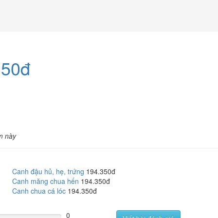
350đ
m này
Canh đậu hủ, hẹ, trứng
194.350đ
Canh măng chua hến
194.350đ
Canh chua cá lóc
194.350đ
0