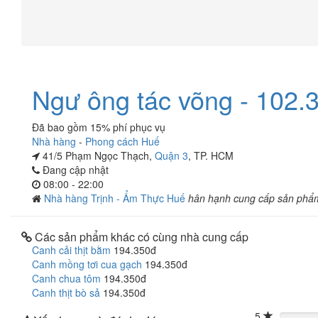
Ngư ông tác võng - 102.
Đã bao gồm 15% phí phục vụ
Nhà hàng
-
Phong cách Huế
41/5 Phạm Ngọc Thạch,
Quận 3
, TP. HCM
Đang cập nhật
08:00 - 22:00
Nhà hàng Trịnh - Ẩm Thực Huế
hân hạnh cung cấp sản phẩ
Các sản phẩm khác có cùng nhà cung cấp
Canh cải thịt bằm
194.350đ
Canh mồng tơi cua gạch
194.350đ
Canh chua tôm
194.350đ
Canh thịt bò sả
194.350đ
5