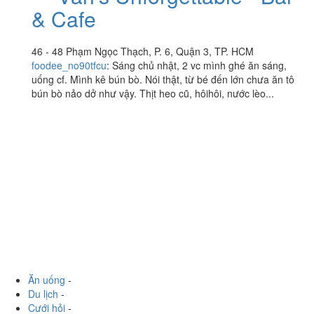
Vân's Unforgettable - Bar
3.4
/ 5
& Cafe
46 - 48 Phạm Ngọc Thạch, P. 6, Quận 3, TP. HCM
foodee_no90tfcu
:
Sáng chủ nhật, 2 vc mình ghé ăn sáng,
uống cf. Mình kê bún bò. Nói thật, từ bé đến lớn chưa ăn tô
bún bò nảo dở như vậy. Thịt heo cũ, hôihôi, nước lèo...
Ăn uống
-
Du lịch
-
Cưới hỏi
-
Làm đẹp
-
Vui chơi
-
Mua sắm
-
Giáo dục
-
Dịch vụ