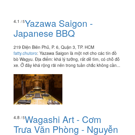
Yazawa Saigon -
4.1
/ 5
Japanese BBQ
219 Điện Biên Phủ, P. 6, Quận 3, TP. HCM
fatty.chutoro
:
Yazawa Saigon là một nơi cho các tín đồ
bò Wagyu. Địa điểm: khá lý tưởng, rất dễ tìm, có chỗ đỗ
xe. Ở đây khá rộng rãi nên trong tuần chắc không cần...
Wagashi Art - Cơm
4.8
/ 5
Trưa Văn Phòng - Nguyễn