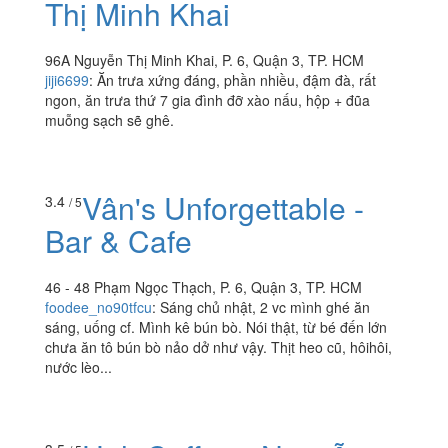
Thị Minh Khai
96A Nguyễn Thị Minh Khai, P. 6, Quận 3, TP. HCM
jiji6699
:
Ăn trưa xứng đáng, phần nhiều, đậm đà, rất
ngon, ăn trưa thứ 7 gia đình đỡ xào nấu, hộp + đũa
muỗng sạch sẽ ghê.
Vân's Unforgettable -
3.4
/ 5
Bar & Cafe
46 - 48 Phạm Ngọc Thạch, P. 6, Quận 3, TP. HCM
foodee_no90tfcu
:
Sáng chủ nhật, 2 vc mình ghé ăn
sáng, uống cf. Mình kê bún bò. Nói thật, từ bé đến lớn
chưa ăn tô bún bò nảo dở như vậy. Thịt heo cũ, hôihôi,
nước lèo...