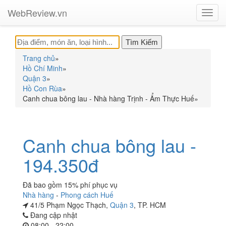
WebReview.vn
Toggl
navig
Trang chủ
»
Hồ Chí Minh
»
Quận 3
»
Hồ Con Rùa
»
Canh chua bông lau - Nhà hàng Trịnh - Ẩm Thực Huế
»
Canh chua bông lau -
194.350đ
Đã bao gồm 15% phí phục vụ
Nhà hàng
-
Phong cách Huế
41/5 Phạm Ngọc Thạch,
Quận 3
, TP. HCM
Đang cập nhật
08:00 - 22:00