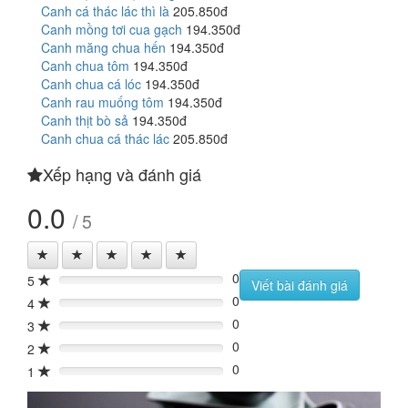
Canh cá thác lác thì là
205.850đ
Canh mồng tơi cua gạch
194.350đ
Canh măng chua hến
194.350đ
Canh chua tôm
194.350đ
Canh chua cá lóc
194.350đ
Canh rau muống tôm
194.350đ
Canh thịt bò sả
194.350đ
Canh chua cá thác lác
205.850đ
Xếp hạng và đánh giá
0.0
/ 5
0
5
0%
Viết bài đánh giá
0
4
0%
0
3
0%
0
2
0%
0
1
0%