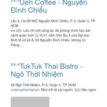
Ueh Coffee - Nguyễn
3.5
/ 5
Đình Chiểu
Lầu 3, Cơ Sở 59C Nguyễn Đình Chiểu, P. 6, Quận 3, TP.
HCM
sie.silly
:
Lâu rồi mới uống lại, dù phòng mình học sát
cạnh quán luôn ))) Vị trí: nằm trên lầu 3 của Đại học
Kinh tế cơ sở A, 59 Nguyễn Đình Chiểu, không có
thang...
TukTuk Thai Bistro -
3.9
/ 5
Ngô Thời Nhiệm
29 Ngô Thời Nhiệm, P. 6, Quận 3, TP. HCM
makeupthanhphan
:
Như trở về cội nguồn ;))))) đều ngon