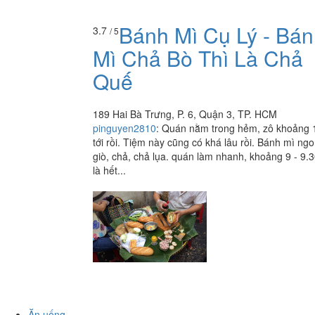
Bánh Mì Cụ Lý - Bá
3.7
/ 5
Mì Chả Bò Thì Là Chả
Quế
189 Hai Bà Trưng, P. 6, Quận 3, TP. HCM
pinguyen2810
:
Quán nằm trong hẻm, zô khoảng 
tới rồi. Tiệm này cũng có khá lâu rồi. Bánh mì ngo
giò, chả, chả lụa. quán làm nhanh, khoảng 9 - 9.
là hết...
Ăn uống
-