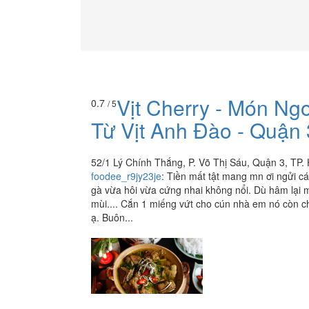
Vịt Cherry - Món Ng
0.7
/ 5
Từ Vịt Anh Đào - Quận 
52/1 Lý Chính Thắng, P. Võ Thị Sáu, Quận 3, TP
foodee_r9jy23je
:
Tiền mất tật mang mn ơi ngửi cá
gà vừa hôi vừa cứng nhai không nổi. Dù hâm lại 
mùi.... Cắn 1 miếng vứt cho cún nhà em nó còn c
ạ. Buôn...