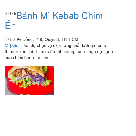
Bánh Mì Kebab Chim
2.0
/ 5
Én
17Bis Kỳ Đồng, P. 9, Quận 3, TP. HCM
Mr[K]id
:
Thái độ phục vụ ok nhưng chất lượng món ăn
thì nên xem lại. Thực sự mình không cảm nhận độ ngon
của chiếc bánh mì này.