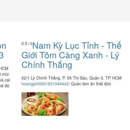
on
Nam Kỳ Lục Tỉnh - Thế
0.5
/ 5
3
Giới Tôm Càng Xanh - Lý
Chính Thắng
. HCM
i mùi
52/1 Lý Chính Thắng, P. Võ Thị Sáu, Quận 3, TP. HCM
mà cái
hoangphi0001831949442
:
Quán làm ăn thất đức
hê đó