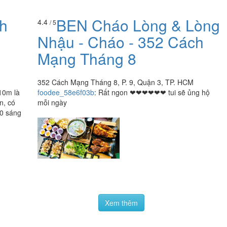
nh
BEN Cháo Lòng & Lòng
4.4
/ 5
Nhậu - Cháo - 352 Cách
Mạng Tháng 8
352 Cách Mạng Tháng 8, P. 9, Quận 3, TP. HCM
10m là
foodee_58e6f03b
:
Rất ngon ❤❤❤❤❤❤ tui sẽ ủng hộ
n, có
mỗi ngày
30 sáng
Xem thêm